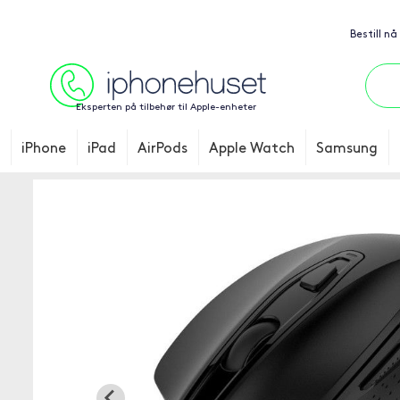
Bestill nå
Eksperten på tilbehør til Apple-enheter
iPhone
iPad
AirPods
Apple Watch
Samsung