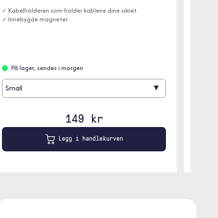
Med et 
✓ Kabelholderen som holder kablene dine sikret
✓ Innebygde magneter
På l
På lager, sendes i morgen
▾
Small
149 kr
Legg i handlekurven