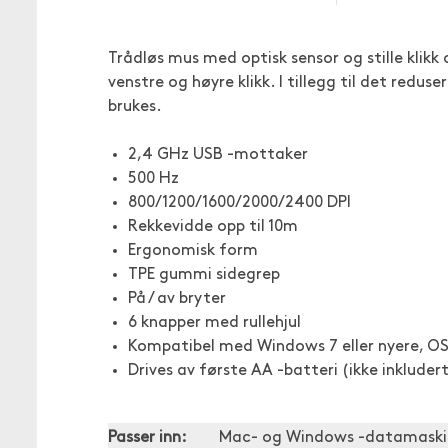
Trådløs mus med optisk sensor og stille klikk 
venstre og høyre klikk. I tillegg til det redu
brukes.
2,4 GHz USB -mottaker
500 Hz
800/1200/1600/2000/2400 DPI
Rekkevidde opp til 10m
Ergonomisk form
TPE gummi sidegrep
På / av bryter
6 knapper med rullehjul
Kompatibel med Windows 7 eller nyere, OS
Drives av første AA -batteri (ikke inkluder
Passer inn:
Mac- og Windows -datamaski