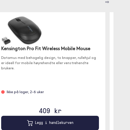
⇨
Kensington Pro Fit Wireless Mobile Mouse
Rapoo
Datamus med behagelig design, to knapper, rullehjul og
Trådløs
er ideell for mobile høyrehendte eller venstrehendte
vakker s
brukere.
Ikke på lager, 2-6 uker
Leve
409 kr
Legg i handlekurven