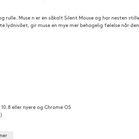
og rulle. Muse n er en såkalt Silent Mouse og har nesten still
serte lydnivået, gir muse en mye mer behagelig følelse når den
 10.8 eller nyere og Chrome OS
t)
ner