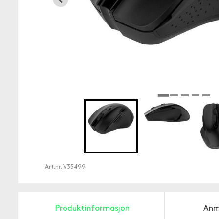
Art.nr.
V35499
Produktinformasjon
Anm