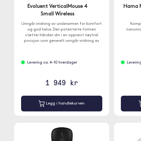
Evoluent VerticalMouse 4
Hama M
Small Wireless
Unngår vridning av underarmen for komfort
Kompa
og god helse. Den patenterte formen
nanomot
støtter hånden din i en oppreist nøytral
posisjon som generelt unngår vridning av
underarmen.
Levering ca. 4-10 hverdager
Leverin
1 949 kr
Legg i handlekurven