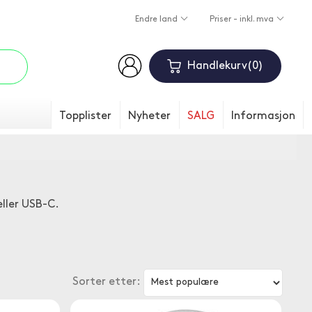
Endre land
Priser - inkl. mva
Handlekurv
0
Topplister
Nyheter
SALG
Informasjon
ller USB-C.
Sorter etter: