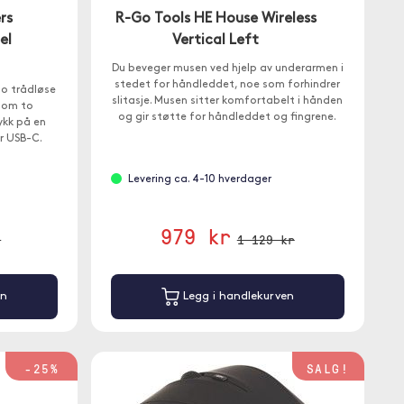
rs
R-Go Tools HE House Wireless
el
Vertical Left
Du beveger musen ved hjelp av underarmen i
stedet for håndleddet, noe som forhindrer
to trådløse
slitasje. Musen sitter komfortabelt i hånden
lom to
og gir støtte for håndleddet og fingrene.
ykk på en
er USB-C.
Levering ca. 4-10 hverdager
979 kr
r
1 129 kr
en
Legg i handlekurven
-25%
SALG!