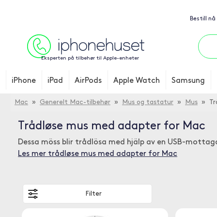
Bestill nå
Eksperten på tilbehør til Apple-enheter
iPhone
iPad
AirPods
Apple Watch
Samsung
Mac
»
Generelt Mac-tilbehør
»
Mus og tastatur
»
Mus
» Trå
Trådløse mus med adapter for Mac
Dessa möss blir trådlösa med hjälp av en USB-motta
Les mer trådløse mus med adapter for Mac
Filter