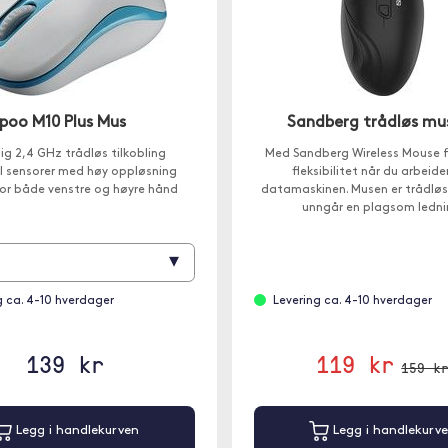
poo M10 Plus Mus
Sandberg trådløs mu
lig 2,4 GHz trådløs tilkobling
Med Sandberg Wireless Mouse få
I sensorer med høy oppløsning
fleksibilitet når du arbeide
for både venstre og høyre hånd
datamaskinen. Musen er trådløs 
unngår en plagsom ledni
▾
g ca. 4-10 hverdager
Levering ca. 4-10 hverdager
139 kr
119 kr
159 k
Legg i handlekurven
Legg i handlekurv