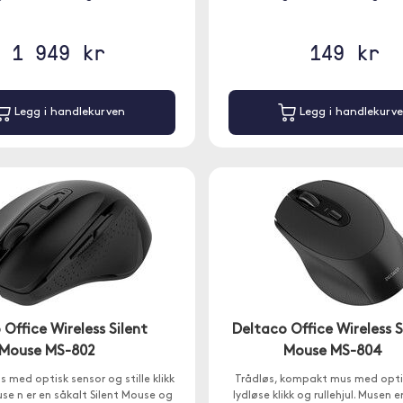
1 949 kr
149 kr
Legg i handlekurven
Legg i handlekurv
 Office Wireless Silent
Deltaco Office Wireless S
Mouse MS-802
Mouse MS-804
 med optisk sensor og stille klikk
Trådløs, kompakt mus med opti
Muse n er en såkalt Silent Mouse og
lydløse klikk og rullehjul. Musen e