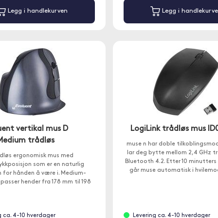
Legg i handlekurven
Legg i handlekurv
uent vertikal mus D
LogiLink trådløs mus ID
Medium trådløs
muse n har doble tilkoblingsmo
lar deg bytte mellom 2,4 GHz t
dløs ergonomisk mus med
Bluetooth 4.2. Etter 10 minutters 
kkposisjon som er en naturlig
går muse automatisk i hvilemo
n for hånden å være i. Medium-
spare strøm.
passer hender fra 178 mm til 198
de fra toppen av langfingeren til
kanten av håndleddet.
g ca. 4-10 hverdager
Levering ca. 4-10 hverdager