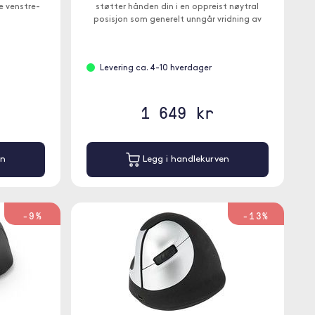
e venstre-
støtter hånden din i en oppreist nøytral
posisjon som generelt unngår vridning av
underarmen.
Levering ca. 4-10 hverdager
1 649 kr
en
Legg i handlekurven
-9%
-13%