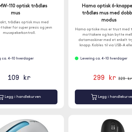
W-110 optisk trådløs
Hama optisk 6-knappe
mus
trådløs mus med dobb
modus
kt, trådløs optisk mus med
taker for super presis og jevn
Hama optiske mus er trust med 
musepekerkontroll.
mottakere og kan bytte mel
datamaskiner med et enkelt tr
knapp. Kobles til via USB-A ell
g ca. 4-10 hverdager
Levering ca. 4-10 hverdager
109 kr
299 kr
329 k
Legg i handlekurven
Legg i handlekurv