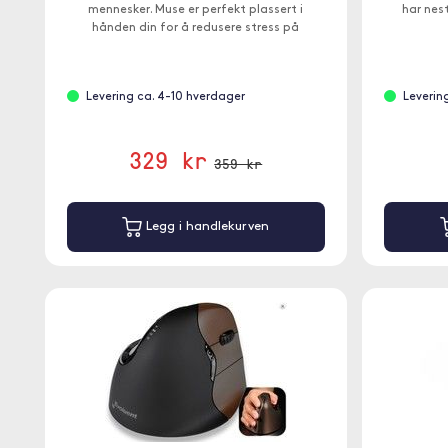
mennesker. Muse er perfekt plassert i
har nest
hånden din for å redusere stress på
håndleddet mens du jobber.
Levering ca. 4-10 hverdager
Leverin
329 kr
359 kr
Legg i handlekurven