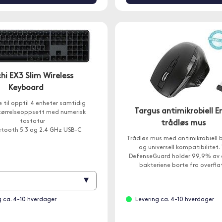
hi EX3 Slim Wireless
Keyboard
 til opptil 4 enheter samtidig
Targus antimikrobiell E
størrelseoppsett med numerisk
tastatur
trådløs mus
etooth 5.3 og 2.4 GHz USB-C
Trådløs mus med antimikrobiell 
mottaker
og universell kompatibilitet.
DefenseGuard holder 99,9% av 
bakteriene borte fra overfl
datamusen din.
▾
g ca. 4-10 hverdager
Levering ca. 4-10 hverdager