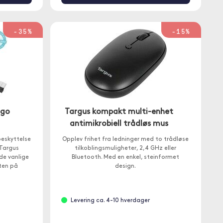
-35%
-15%
rgo
Targus kompakt multi-enhet
antimikrobiell trådløs mus
beskyttelse
Opplev frihet fra ledninger med to trådløse
 Targus
tilkoblingsmuligheter, 2,4 GHz eller
de vanlige
Bluetooth. Med en enkel, steinformet
aten på
design.
Levering ca. 4-10 hverdager