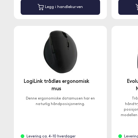
Legg i handlekurven
LogiLink trådløs ergonomisk
Evol
mus
Denne ergonomiske datamusen har en
Trå
naturlig håndposisjonering.
håndtry
posisjo
modellen 
mm i leng
Levering ca. 4-10 hverdager
Leverin