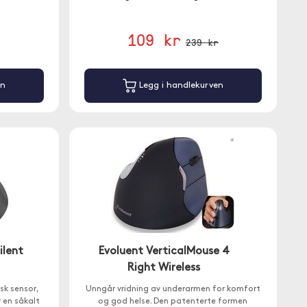
109 kr
239 kr
en
Legg i handlekurven
ilent
Evoluent VerticalMouse 4
Right Wireless
sk sensor,
Unngår vridning av underarmen for komfort
r en såkalt
og god helse. Den patenterte formen