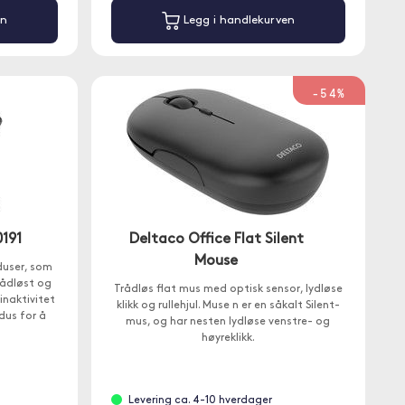
en
Legg i handlekurven
-54%
0191
Deltaco Office Flat Silent
Mouse
duser, som
rådløst og
Trådløs flat mus med optisk sensor, lydløse
inaktivitet
klikk og rullehjul. Muse n er en såkalt Silent-
dus for å
mus, og har nesten lydløse venstre- og
høyreklikk.
Levering ca. 4-10 hverdager