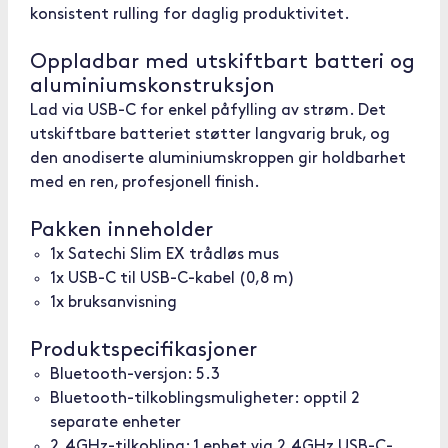
konsistent rulling for daglig produktivitet.
Oppladbar med utskiftbart batteri og
aluminiumskonstruksjon
Lad via USB-C for enkel påfylling av strøm. Det
utskiftbare batteriet støtter langvarig bruk, og
den anodiserte aluminiumskroppen gir holdbarhet
med en ren, profesjonell finish.
Pakken inneholder
1x Satechi Slim EX trådløs mus
1x USB-C til USB-C-kabel (0,8 m)
1x bruksanvisning
Produktspecifikasjoner
Bluetooth-versjon: 5.3
Bluetooth-tilkoblingsmuligheter: opptil 2
separate enheter
2.4GHz-tilkobling: 1 enhet via 2,4GHz USB-C-