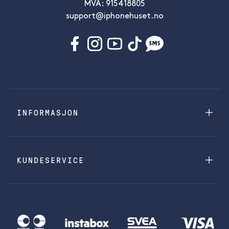
MVA: 915418805
support@iphonehuset.no
INFORMASJON
KUNDESERVICE