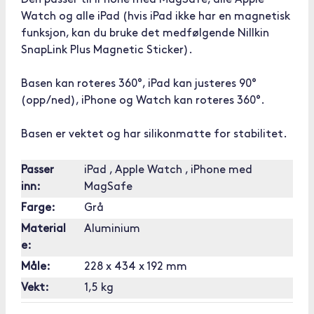
Den passer til iPhone med MagSafe, alle Apple
Watch og alle iPad (hvis iPad ikke har en magnetisk
funksjon, kan du bruke det medfølgende Nillkin
SnapLink Plus Magnetic Sticker).
Basen kan roteres 360°, iPad kan justeres 90°
(opp/ned), iPhone og Watch kan roteres 360°.
Basen er vektet og har silikonmatte for stabilitet.
Passer
iPad , Apple Watch , iPhone med
inn:
MagSafe
Farge:
Grå
Material
Aluminium
e:
Måle:
228 x 434 x 192 mm
Vekt:
1,5 kg