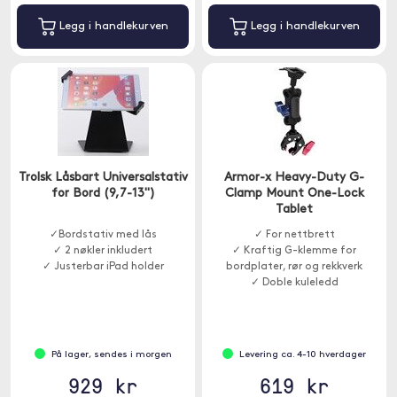
Legg i handlekurven
Legg i handlekurven
Trolsk Låsbart Universalstativ
Armor-x Heavy-Duty G-
for Bord (9,7-13")
Clamp Mount One-Lock
Tablet
✓Bordstativ med lås
✓ For nettbrett
✓ 2 nøkler inkludert
✓ Kraftig G-klemme for
✓ Justerbar iPad holder
bordplater, rør og rekkverk
✓ Doble kuleledd
På lager, sendes i morgen
Levering ca. 4-10 hverdager
929 kr
619 kr