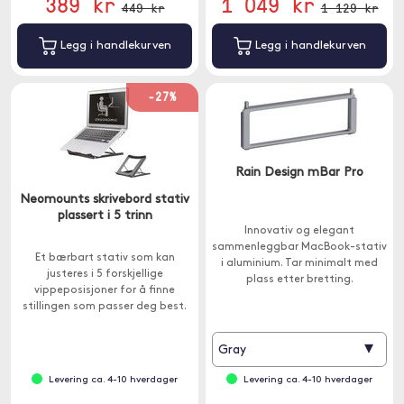
389 kr
1 049 kr
449 kr
1 129 kr
Legg i handlekurven
Legg i handlekurven
-27%
Rain Design mBar Pro
Neomounts skrivebord stativ
plassert i 5 trinn
Innovativ og elegant
sammenleggbar MacBook-stativ
Et bærbart stativ som kan
i aluminium. Tar minimalt med
justeres i 5 forskjellige
plass etter bretting.
vippeposisjoner for å finne
stillingen som passer deg best.
▾
Gray
Levering ca. 4-10 hverdager
Levering ca. 4-10 hverdager