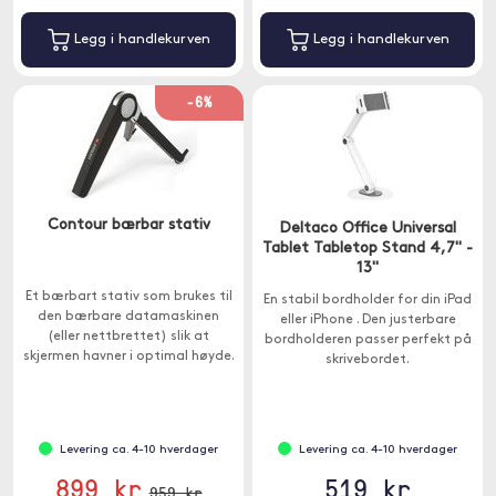
Legg i handlekurven
Legg i handlekurven
-6%
Contour bærbar stativ
Deltaco Office Universal
Tablet Tabletop Stand 4,7" -
13"
Et bærbart stativ som brukes til
En stabil bordholder for din iPad
den bærbare datamaskinen
eller iPhone . Den justerbare
(eller nettbrettet) slik at
bordholderen passer perfekt på
skjermen havner i optimal høyde.
skrivebordet.
Takket være stativet kan du
glemme ubehagelige
arbeidsstillinger og stressende
nakkeproblemer.
Levering ca. 4-10 hverdager
Levering ca. 4-10 hverdager
899 kr
519 kr
959 kr