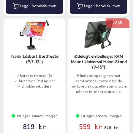
Legg i handlekurven
Legg i handlekurven
-33%
Trolsk Låsbart Bordfeste
Ødelagt emballasje: RAM
(9,7-13")
Mount Universal Hand-Stand
(9-13")
✓Bordstativ med lås
Håndstroppen gir en mer
✓ Justerbar iPad holder
komfortabel måte å holde
✓ 2 nøkler inkludert
nettbrettet på, eller som støtte
når nettbrettet står stille.
På lager, sendes i morgen
På lager, sendes i morgen
819 kr
559 kr
829 kr