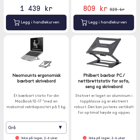
1 439 kr
809 kr
929 kr
Legg i handlekurven
Legg i handlekurven
Neomounts ergonomisk
Philbert bærbar PC /
bærbart skrivebord
nettbrettstativ for sofa,
seng og skrivebord
Et bærbart stativ for din
Stativet er laget av aluminium i
MacBook 10-17 "med en
toppklasse og er ekstremt
maksimal vektkapasitet på 5 kg.
robust. Den kan justeres vertikalt
for optimal høyde og vippes
horisontalt for å gi deg den
mest komfortable
▾
Grå
arbeidsstillingen.
Ikke på lager, 2-6 uker
Ikke på lager, 2-6 uker