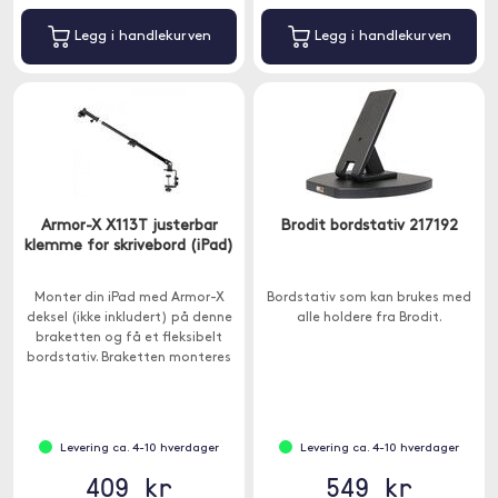
Legg i handlekurven
Legg i handlekurven
Armor-X X113T justerbar
Brodit bordstativ 217192
klemme for skrivebord (iPad)
Monter din iPad med Armor-X
Bordstativ som kan brukes med
deksel (ikke inkludert) på denne
alle holdere fra Brodit.
braketten og få et fleksibelt
bordstativ. Braketten monteres
med skruklemme og passer til
bordplater som er opptil 6cm
tykke.
Levering ca. 4-10 hverdager
Levering ca. 4-10 hverdager
409 kr
549 kr