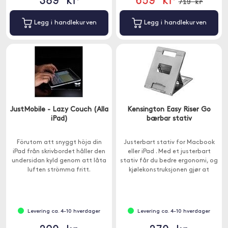
719 kr
Legg i handlekurven
Legg i handlekurven
JustMobile - Lazy Couch (Alla
Kensington Easy Riser Go
iPad)
bærbar stativ
Förutom att snyggt höja din
Justerbart stativ for Macbook
iPad från skrivbordet håller den
eller iPad . Med et justerbart
undersidan kyld genom att låta
stativ får du bedre ergonomi, og
luften strömma fritt.
kjølekonstruksjonen gjør at
enheten ikke overopphetes.
Levering ca. 4-10 hverdager
Levering ca. 4-10 hverdager