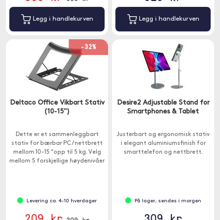
Legg i handlekurven
Legg i handlekurven
-32%
Deltaco Office Vikbart Stativ
Desire2 Adjustable Stand for
(10-15")
Smartphones & Tablet
Dette er et sammenleggbart
Justerbart og ergonomisk stativ
stativ for bærbar PC / nettbrett
i elegant aluminiumsfinish for
mellom 10-15 "opp til 5 kg. Velg
smarttelefon og nettbrett.
mellom 5 forskjellige høydenivåer
for å finne den beste
synsvinkelen fra en komfortabel
ergonomisk posisjon.
Levering ca. 4-10 hverdager
På lager, sendes i morgen
209 kr
309 kr
309 kr