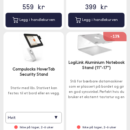
559 kr
399 kr
Legg i handlekurven
Legg i handlekurven
-13%
LogiLink Aluminium Notebook
Stand (11"-17")
Compulocks HoverTab
Security Stand
Stå for bærbare datamaskiner
som er plassert på bordet og gir
Stativ med lås. Stativet kan
en god synsvinkel. Perfekt hvis du
festes til et bord eller en vegg.
bruker et eksternt tastatur og en
mus og vil ha skjermen i en
behagelig høyde.
▾
Hvit
Ikke på lager, 2-6 uker
Ikke på lager, 2-6 uker