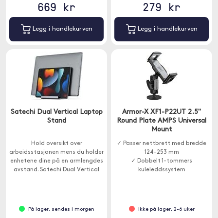
669 kr
279 kr
Legg i handlekurven
Legg i handlekurven
Satechi Dual Vertical Laptop
Armor-X XF1-P22UT 2.5"
Stand
Round Plate AMPS Universal
Mount
Hold oversikt over
✓ Passer nettbrett med bredde
arbeidsstasjonen mens du holder
124-253 mm
enhetene dine på en armlengdes
✓ Dobbelt 1-tommers
avstand. Satechi Dual Vertical
kuleleddssystem
Stand for bærbare
datamaskiner og nettbrett har
et 2-i-1- sign som kan holde
Macbook og iPad samtidig.
På lager, sendes i morgen
Ikke på lager, 2-6 uker