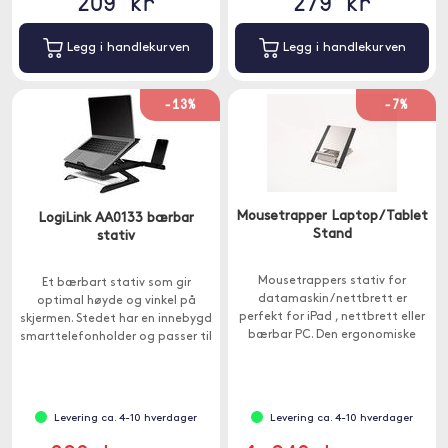
209 kr
279 kr
Legg i handlekurven
Legg i handlekurven
-13%
-7%
Mousetrapper Laptop/Tablet
LogiLink AA0133 bærbar
Stand
stativ
Mousetrappers stativ for
Et bærbart stativ som gir
datamaskin / nettbrett er
optimal høyde og vinkel på
perfekt for iPad , nettbrett eller
skjermen. Stedet har en innebygd
bærbar PC. Den ergonomiske
smarttelefonholder og passer til
designen hjelper deg med å få
bærbare datamaskiner eller
en bedre sittestilling.
nettbrett som er mellom 10-15,6
".
Levering ca. 4-10 hverdager
Levering ca. 4-10 hverdager