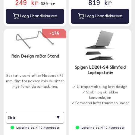
249 kr
819 kr
339 kr
Legg i handlekurven
Legg i handlekurven
-17%
Rain Design mBar Stand
Spigen LD201-S4 Slimfold
Laptopstativ
Et stativ som løfter Macbook 75
mm, fint for nakken hvis du sitter
mye foran datamaskinen.
✓ Ultraportabel og lett design
✓ Stabil og sklisikker
konstruksjon
✓ Forbedrer luftstrømmen under
enheten
▾
Grå
Levering ca. 4-10 hverdager
Levering ca. 4-10 hverdager