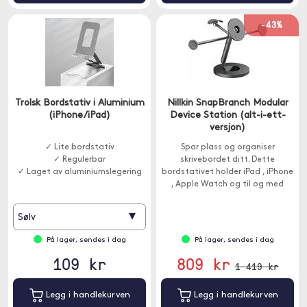
-43%
Trolsk Bordstativ i Aluminium
Nillkin SnapBranch Modular
(iPhone/iPad)
Device Station (alt-i-ett-
versjon)
✓ Lite bordstativ
Spar plass og organiser
✓ Regulerbar
skrivebordet ditt. Dette
✓ Laget av aluminiumslegering
bordstativet holder iPad , iPhone
, Apple Watch og til og med
hodetelefonene dine.
▾
Sølv
På lager, sendes i dag
På lager, sendes i dag
109 kr
809 kr
1 419 kr
Legg i handlekurven
Legg i handlekurven