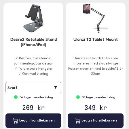
Desire2 Rotatable Stand
Ulanzi T2 Tablet Mount
(iPhone/iPad)
✓ Bærbar, fullstendig
Universellt bordstativ som
sammenleggbar design
monteres med skruetvinge
✓ To dreibare hengsler
Passer enheter med bredde: 12,5-
✓ Optimal visning
22cm
▾
Svart
På lager, sendes i dag
På lager, sendes i dag
269 kr
349 kr
Legg i handlekurven
Legg i handlekurven