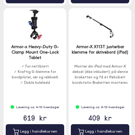
Armor-x Heavy-Duty G-
Armor-X X113T justerbar
Clamp Mount One-Lock
klemme for skrivebord (iPad)
Tablet
✓ For nettbrett
Monter din iPad med Armor-X
✓ Kraftig G-klemme for
deksel (ikke inkludert) på denne
bordplater, rør og rekkverk
braketten og få et fleksibelt
✓ Doble kuleledd
bordstativ. Braketten monteres
med skruklemme og passer til
bordplater som er opptil 6cm
tykke.
Levering ca. 4-10 hverdager
Levering ca. 4-10 hverdager
619 kr
409 kr
Legg i handlekurven
Legg i handlekurven