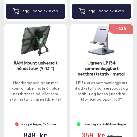
Legg i handlekurven
Legg i handlekurven
-12%
RAM Mount universalt
Ugreen LP134
håndstativ (9-13 ")
sammenleggbart
nettbrettstativ i metall
Håndstroppen gir en mer
LP134 er et sammenleggbart
komfortabel måte å holde
iPad -stativ som er robust og
nettbrettet på, eller som
stabilt og har en justerbar
støttestativ når nettbrettet
tiltvinkel på opptil 180°.
står stille.
Ikke på lager, 2-6 uker
Levering ca. 4-10 hverdager
849 kr
359 kr
409 kr