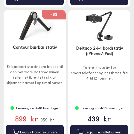
-6%
Contour bærbar stativ
Deltaco 2-i-1 bordstativ
(iPhone / iPad)
Et bærbart stativ som brukes til
To-i-ett-stativ for
den bærbare datamaskinen
smarttelefoner og nettbrett fra
(eller nettbrettet) slik at
4 til 12 tommer.
skjermen havner i optimal høyde.
Takket være stativet kan du
glemme ubehagelige
arbeidsstillinger og stressende
nakkeproblemer.
Levering ca. 4-10 hverdager
Levering ca. 4-10 hverdager
899 kr
439 kr
959 kr
Legg i handlekurven
Legg i handlekurven