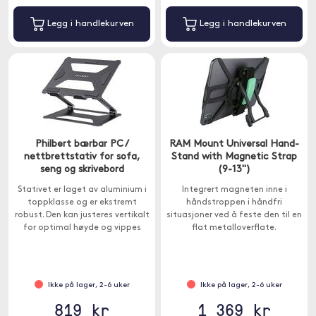
Legg i handlekurven
Legg i handlekurven
Philbert bærbar PC /
RAM Mount Universal Hand-
nettbrettstativ for sofa,
Stand with Magnetic Strap
seng og skrivebord
(9-13")
Stativet er laget av aluminium i
Integrert magneten inne i
toppklasse og er ekstremt
håndstroppen i håndfri
robust. Den kan justeres vertikalt
situasjoner ved å feste den til en
for optimal høyde og vippes
flat metalloverflate.
horisontalt for å gi deg den
mest komfortable
arbeidsstillingen.
Ikke på lager, 2-6 uker
Ikke på lager, 2-6 uker
819 kr
1 369 kr