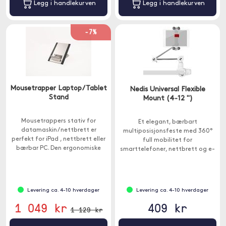
Legg i handlekurven
Legg i handlekurven
-7%
Mousetrapper Laptop/Tablet
Nedis Universal Flexible
Stand
Mount (4-12 ")
Mousetrappers stativ for
Et elegant, bærbart
datamaskin / nettbrett er
multiposisjonsfeste med 360°
perfekt for iPad , nettbrett eller
full mobilitet for
bærbar PC. Den ergonomiske
smarttelefoner, nettbrett og e-
designen hjelper deg med å få
boklesere i størrelsen 4-12
en bedre sittestilling.
tommer (10-30,5 cm).
Levering ca. 4-10 hverdager
Levering ca. 4-10 hverdager
1 049 kr
409 kr
1 129 kr