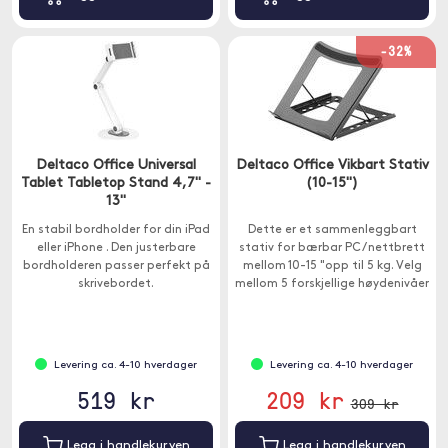
-32%
Deltaco Office Universal
Deltaco Office Vikbart Stativ
Tablet Tabletop Stand 4,7" -
(10-15")
13"
En stabil bordholder for din iPad
Dette er et sammenleggbart
eller iPhone . Den justerbare
stativ for bærbar PC / nettbrett
bordholderen passer perfekt på
mellom 10-15 "opp til 5 kg. Velg
skrivebordet.
mellom 5 forskjellige høydenivåer
for å finne den beste
synsvinkelen fra en komfortabel
ergonomisk posisjon.
Levering ca. 4-10 hverdager
Levering ca. 4-10 hverdager
519 kr
209 kr
309 kr
Legg i handlekurven
Legg i handlekurven