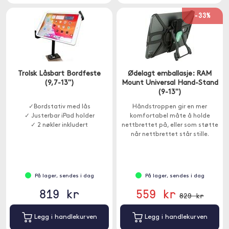
-33%
Trolsk Låsbart Bordfeste
Ødelagt emballasje: RAM
(9,7-13")
Mount Universal Hand-Stand
(9-13")
✓Bordstativ med lås
Håndstroppen gir en mer
✓ Justerbar iPad holder
komfortabel måte å holde
✓ 2 nøkler inkludert
nettbrettet på, eller som støtte
når nettbrettet står stille.
På lager, sendes i dag
På lager, sendes i dag
819 kr
559 kr
829 kr
Legg i handlekurven
Legg i handlekurven