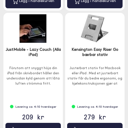
Legg i handlekurven
Legg i handlekurven
JustMobile - Lazy Couch (Alla
Kensington Easy Riser Go
iPad)
bærbar stativ
Förutom att snyggt höja din
Justerbart stativ for Macbook
iPad från skrivbordet håller den
eller iPad . Med et justerbart
undersidan kyld genom att låta
stativ får du bedre ergonomi, og
luften strömma fritt.
kjølekonstruksjonen gjør at
enheten ikke overopphetes.
Levering ca. 4-10 hverdager
Levering ca. 4-10 hverdager
209 kr
279 kr