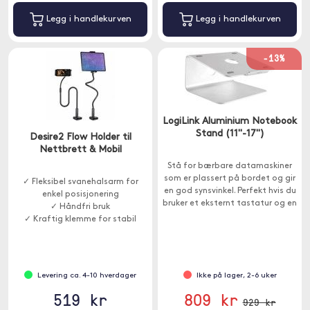
Legg i handlekurven
Legg i handlekurven
-13%
LogiLink Aluminium Notebook
Stand (11"-17")
Desire2 Flow Holder til
Nettbrett & Mobil
Stå for bærbare datamaskiner
som er plassert på bordet og gir
✓ Fleksibel svanehalsarm for
en god synsvinkel. Perfekt hvis du
enkel posisjonering
bruker et eksternt tastatur og en
✓ Håndfri bruk
mus og vil ha skjermen i en
✓ Kraftig klemme for stabil
behagelig høyde.
montering
Levering ca. 4-10 hverdager
Ikke på lager, 2-6 uker
519 kr
809 kr
929 kr