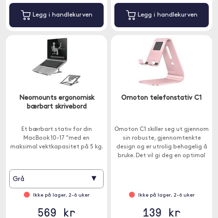
Legg i handlekurven
Legg i handlekurven
Neomounts ergonomisk
Omoton telefonstativ C1
bærbart skrivebord
Et bærbart stativ for din
Omoton C1 skiller seg ut gjennom
MacBook 10-17 "med en
sin robuste, gjennomtenkte
maksimal vektkapasitet på 5 kg.
design og er utrolig behagelig å
bruke. Det vil gi deg en optimal
visningsvinkel.
▾
Grå
Ikke på lager, 2-6 uker
Ikke på lager, 2-6 uker
569 kr
139 kr