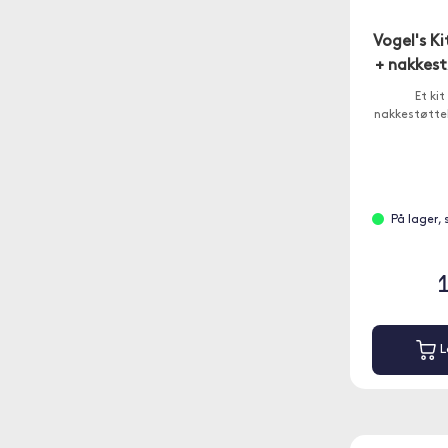
Vogel's K
+ nakkest
Et ki
nakkestøtteh
På lager,
L