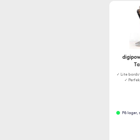
digipow
Ta
✓ Lite bord
✓ Perfek
På lager,