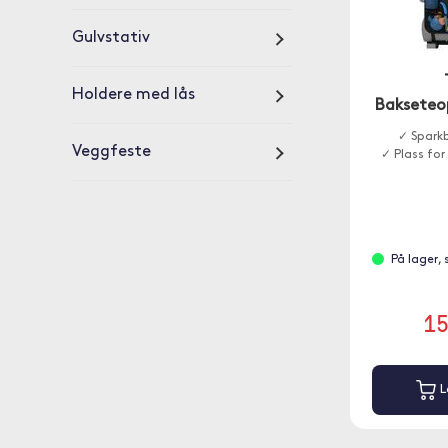
Gulvstativ
Holdere med lås
Bakseteo
✓ Sparkb
Veggfeste
✓ Plass for
På lager,
1
L