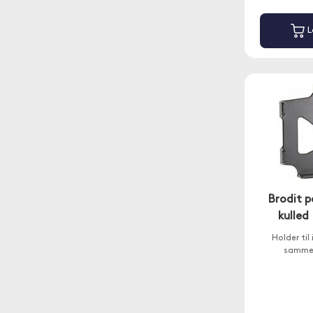
L
Brodit p
kulled
Holder til
sammen