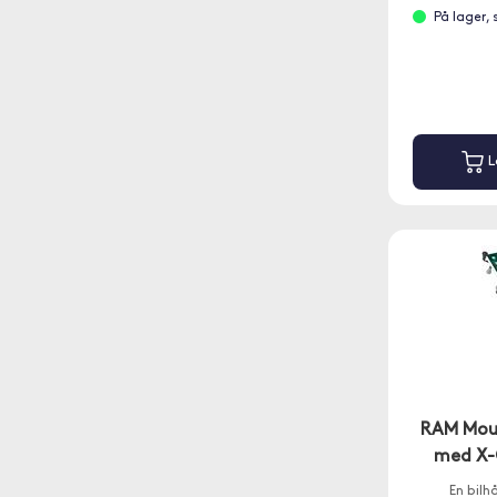
På lager,
L
RAM Mou
med X-G
En bilh