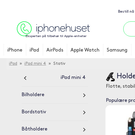
Bestill nå
Eksperten på tilbehør til Apple-enheter
iPhone
iPad
AirPods
Apple Watch
Samsung
iPad
»
iPad mini 4
» Stativ
Holde
iPad mini 4
Flotte, stabi
Bilholdere
Populære pr
Bordstativ
Båtholdere