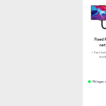
Fixed 
net
✓ Fest hol
bord
På lager,