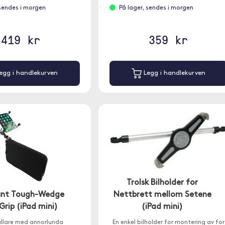
 sendes i morgen
På lager, sendes i morgen
419 kr
359 kr
egg i handlekurven
Legg i handlekurven
Trolsk Bilholder for
Nettbrett mellom Setene
nt Tough-Wedge
(iPad mini)
rip (iPad mini)
En enkel bilholder for montering av for
ållare med annorlunda