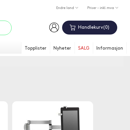
Endre land
Priser - inkl. mva
Handlekurv
0
Topplister
Nyheter
SALG
Informasjon