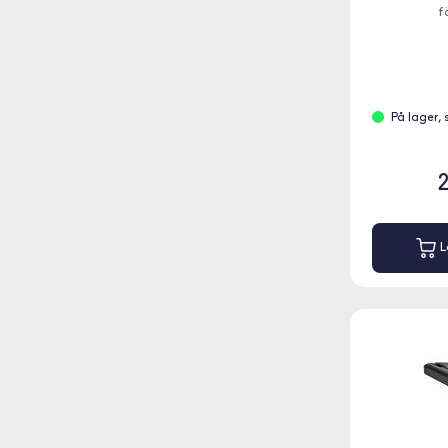
f
På lager,
L