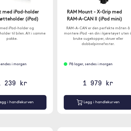
it med iPad-holder
RAM Mount - X-Grip med
øtteholder (iPad)
RAM-A-CAN II (iPad mini)
t med iPad-holder og
RAM-A-CAN er den perfekte måten å
older til bilen. Alt i samme
montere iPad -en din i kjøretøyet uten 
pakke.
bruke sugekopper, skruer eller
dobbelpinnefester.
 sendes i morgen
På lager, sendes i morgen
1 239 kr
1 979 kr
egg i handlekurven
Legg i handlekurven