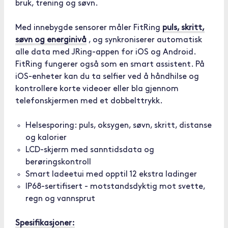
bruk, trening og søvn.
Med innebygde sensorer måler FitRing
puls, skritt,
søvn og energinivå
, og synkroniserer automatisk
alle data med JRing-appen for iOS og Android.
FitRing fungerer også som en smart assistent. På
iOS-enheter kan du ta selfier ved å håndhilse og
kontrollere korte videoer eller bla gjennom
telefonskjermen med et dobbelttrykk.
Helsesporing: puls, oksygen, søvn, skritt, distanse
og kalorier
LCD-skjerm med sanntidsdata og
berøringskontroll
Smart ladeetui med opptil 12 ekstra ladinger
IP68-sertifisert - motstandsdyktig mot svette,
regn og vannsprut
Spesifikasjoner: