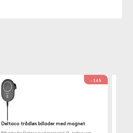
-14%
Deltaco trådløs billader med magnet
Satech