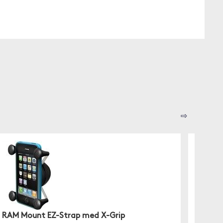
⇨
RAM Mount EZ-Strap med X-Grip
iOtti