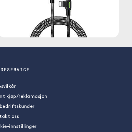
NDESERVICE
svilkår
nt kjøp/reklamasjon
 bedriftskunder
takt oss
ie-innstillinger