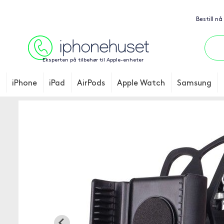
Bestill nå
Eksperten på tilbehør til Apple-enheter
iPhone
iPad
AirPods
Apple Watch
Samsung