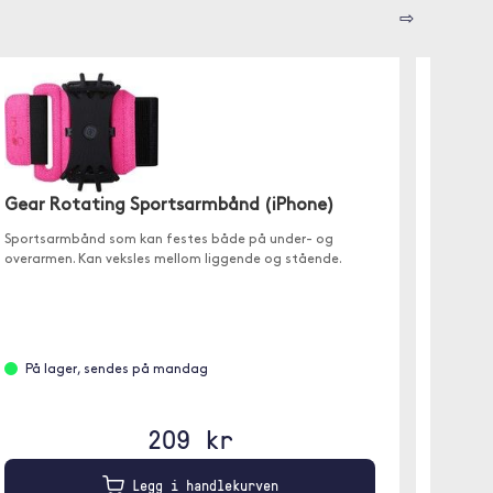
⇨
Gear Rotating Sportsarmbånd (iPhone)
Devia
Sportsarmbånd som kan festes både på under- og
overarmen. Kan veksles mellom liggende og stående.
49/4
Lekker k
håndled
På lager, sendes på mandag
209 kr
På l
Sølv
Legg i handlekurven