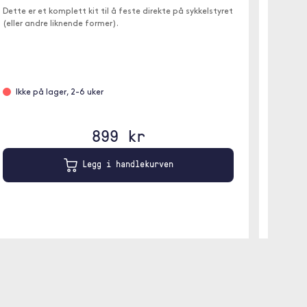
Dette er et komplett kit til å feste direkte på sykkelstyret
iOttie E
(eller andre liknende former).
monterin
Ikke på lager, 2-6 uker
Leve
899 kr
Legg i handlekurven