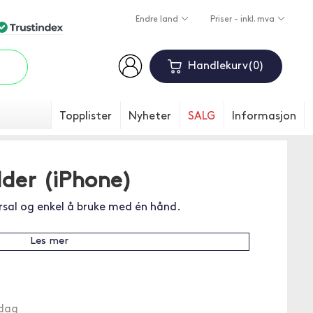
Endre land
Priser - inkl. mva
Handlekurv
0
Topplister
Nyheter
SALG
Informasjon
lder (iPhone)
ersal og enkel å bruke med én hånd.
Les mer
ndag