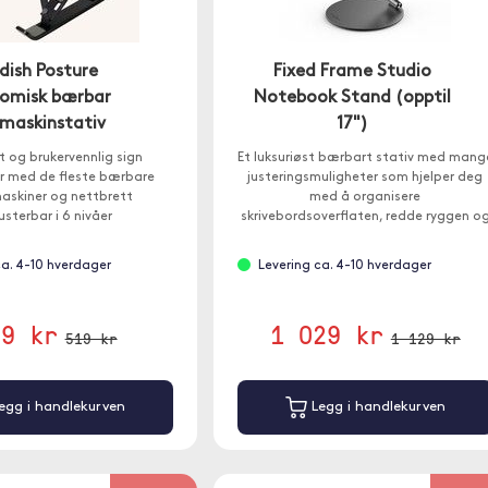
dish Posture
Fixed Frame Studio
omisk bærbar
Notebook Stand (opptil
maskinstativ
17")
t og brukervennlig sign
Et luksuriøst bærbart stativ med mang
r med de fleste bærbare
justeringsmuligheter som hjelper deg
skiner og nettbrett
med å organisere
usterbar i 6 nivåer
skrivebordsoverflaten, redde ryggen o
gjøre arbeidet mer effektivt.
ca. 4-10 hverdager
Levering ca. 4-10 hverdager
89 kr
1 029 kr
519 kr
1 129 kr
egg i handlekurven
Legg i handlekurven