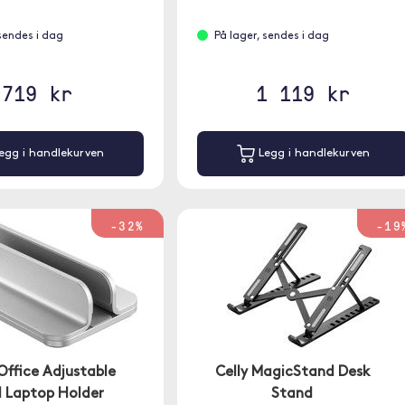
 sendes i dag
På lager, sendes i dag
719 kr
1 119 kr
egg i handlekurven
Legg i handlekurven
-32%
-19
Office Adjustable
Celly MagicStand Desk
l Laptop Holder
Stand