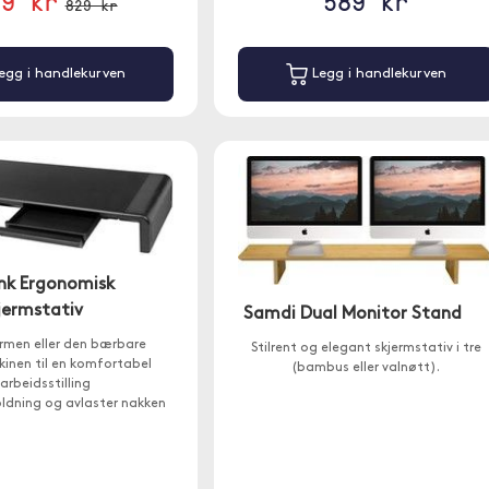
69 kr
589 kr
829 kr
egg i handlekurven
Legg i handlekurven
ink Ergonomisk
jermstativ
Samdi Dual Monitor Stand
ermen eller den bærbare
Stilrent og elegant skjermstativ i tre
inen til en komfortabel
(bambus eller valnøtt).
arbeidsstilling
oldning og avlaster nakken
-porter og en USB-C-port