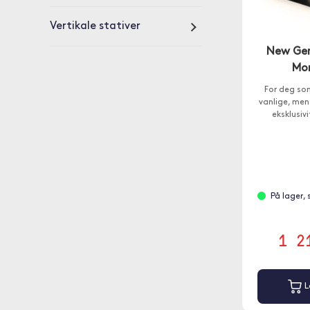
Vertikale stativer
New Gen
Mon
For deg so
vanlige, men
eksklusivi
På lager,
1 2
L