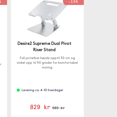
%
-16%
Desire2 Supreme Dual Pivot
Riser Stand
Full justerbar høyde opptil 30 cm og
vinkel opp til 90 grader for komfortabel
r
visning.
Levering ca. 4-10 hverdager
829 kr
989 kr