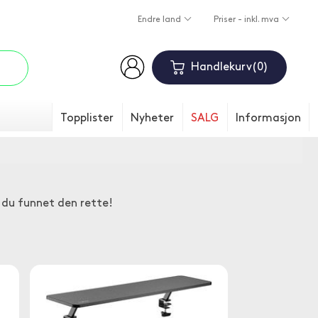
Endre land
Priser - inkl. mva
Handlekurv
0
Topplister
Nyheter
SALG
Informasjon
 du funnet den rette!