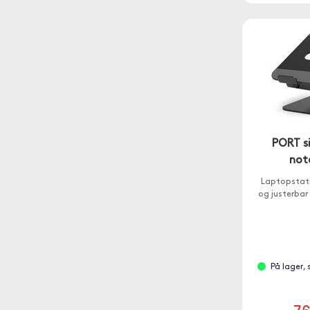
PORT si
not
Laptopstati
og justerbar 
På lager,