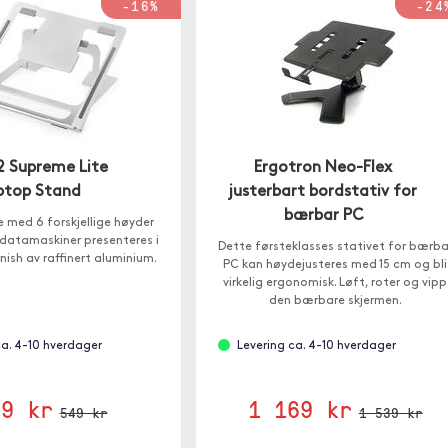
-16%
-24
2 Supreme Lite
Ergotron Neo-Flex
ptop Stand
justerbart bordstativ for
bærbar PC
 med 6 forskjellige høyder
datamaskiner presenteres i
Dette førsteklasses stativet for bærba
nish av raffinert aluminium.
PC kan høydejusteres med 15 cm og bli
virkelig ergonomisk. Løft, roter og vipp
den bærbare skjermen.
ca. 4-10 hverdager
Levering ca. 4-10 hverdager
59 kr
1 169 kr
549 kr
1 539 kr