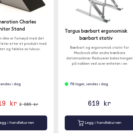
eration Charles
itor Stand
Targus bærbart ergonomisk
bærbart stativ
m ikke er fornøyd med det
 leter etter et produkt med
Bærbart og ergonomisk stativ for
tet og følelse av luksus.
Macbook eller andre bærbare
datamaskiner. Reduserer belastningen
på nakken ved acer enheten i en
komfortabel synsvinkel.
 sendes i dag
På lager, sendes i dag
19 kr
619 kr
2 089 kr
egg i handlekurven
Legg i handlekurven