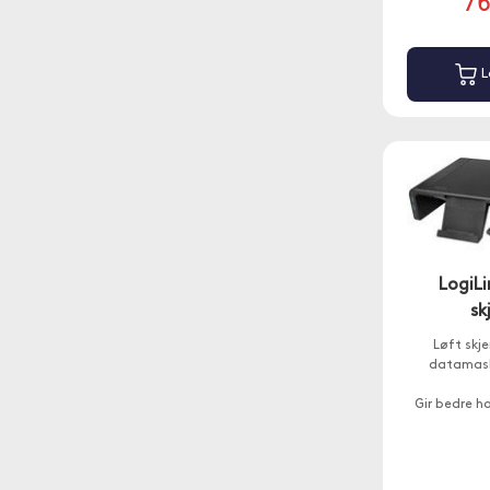
7
L
LogiL
sk
Løft skj
datamask
Gir bedre h
USB-A 3.0