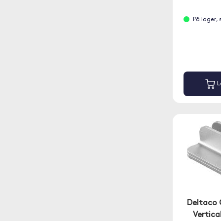
På lager,
L
Deltaco 
Vertica