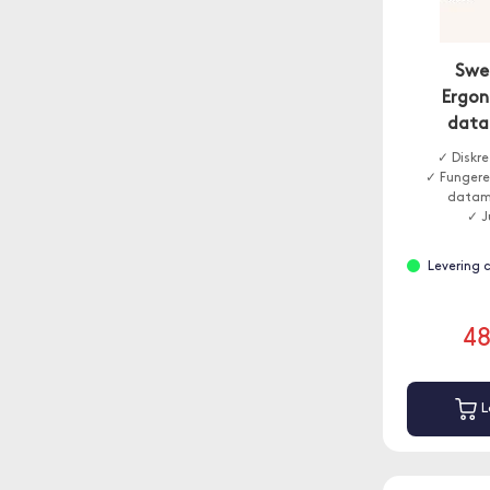
Swe
Ergon
data
✓ Diskre
✓ Fungere
datama
✓ J
Levering 
4
L