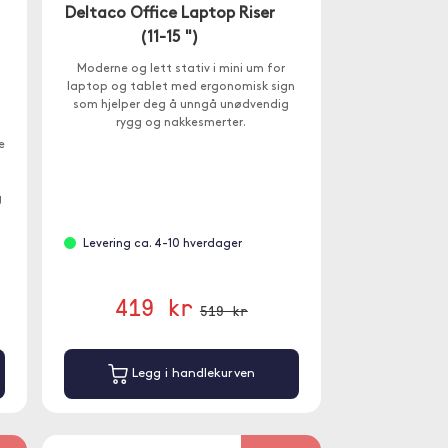
Deltaco Office Laptop Riser
(11-15 ")
Moderne og lett stativ i mini um for
laptop og tablet med ergonomisk sign
som hjelper deg å unngå unødvendig
rygg og nakkesmerter.
e
g
Levering ca. 4-10 hverdager
419 kr
519 kr
Legg i handlekurven