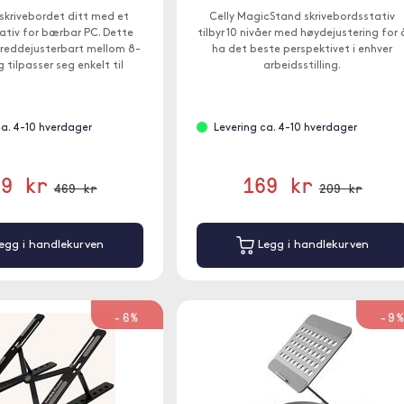
skrivebordet ditt med et
Celly MagicStand skrivebordsstativ
tativ for bærbar PC. Dette
tilbyr 10 nivåer med høydejustering for 
breddejusterbart mellom 8-
ha det beste perspektivet i enhver
tilpasser seg enkelt til
arbeidsstilling.
en på en rekke bærbare
datamaskiner.
ca. 4-10 hverdager
Levering ca. 4-10 hverdager
19 kr
169 kr
469 kr
209 kr
egg i handlekurven
Legg i handlekurven
-6%
-9