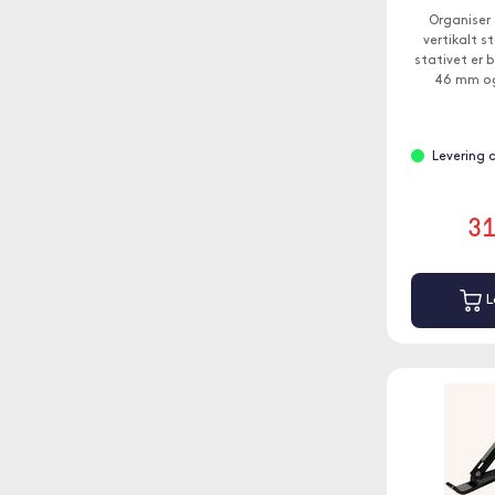
Organiser 
vertikalt s
stativet er 
46 mm og 
tykkels
Levering 
3
L