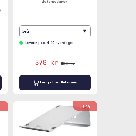
datamaskinen.
å
▾
Grå
Levering ca. 4-10 hverdager
579 kr
699 kr
Legg i handlekurven
%
-19%