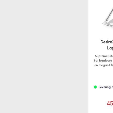
Desire
La
Supreme Lite
for bærbare 
en elegant fi
Levering 
4