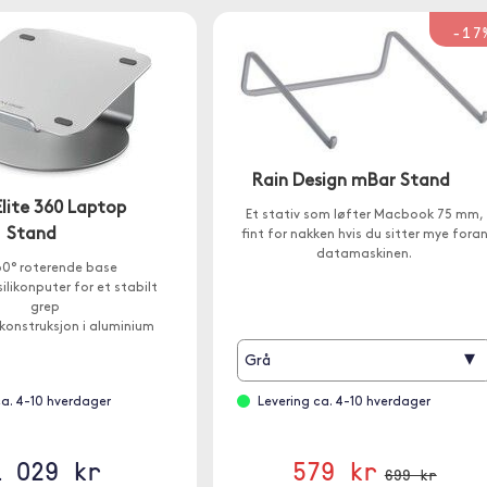
-17
Rain Design mBar Stand
Elite 360 Laptop
Et stativ som løfter Macbook 75 mm,
Stand
fint for nakken hvis du sitter mye fora
datamaskinen.
0° roterende base
 silikonputer for et stabilt
grep
konstruksjon i aluminium
▾
Grå
ca. 4-10 hverdager
Levering ca. 4-10 hverdager
1 029 kr
579 kr
699 kr