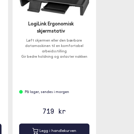
LogiLink Ergonomisk
skjermstativ
Løft skjermen eller den bærbare
datamaskinen til en komfortabel
arbeidsstilling
Gir bedre holdning og avlaster nakken
USB-A 3.0-porter og en USB-C-port
På lager, sendes i morgen
719 kr
Legg i handlekurven