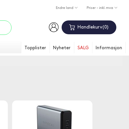
Endre land
Priser - inkl. mva
Handlekurv
0
Topplister
Nyheter
SALG
Informasjon