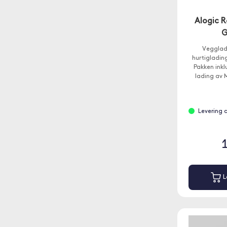
Alogic 
G
Vegglad
hurtigladi
Pakken inkl
lading av
Levering 
L