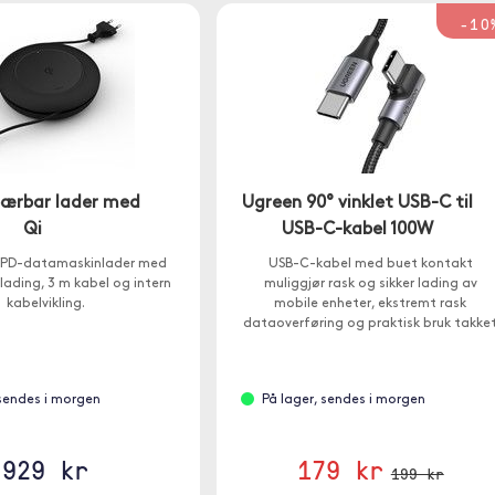
-10
bærbar lader med
Ugreen 90° vinklet USB-C til
Qi
USB-C-kabel 100W
 PD-datamaskinlader med
USB-C-kabel med buet kontakt
lading, 3 m kabel og intern
muliggjør rask og sikker lading av
kabelvikling.
mobile enheter, ekstremt rask
dataoverføring og praktisk bruk takke
være den buede tuppen.
 sendes i morgen
På lager, sendes i morgen
929 kr
179 kr
199 kr