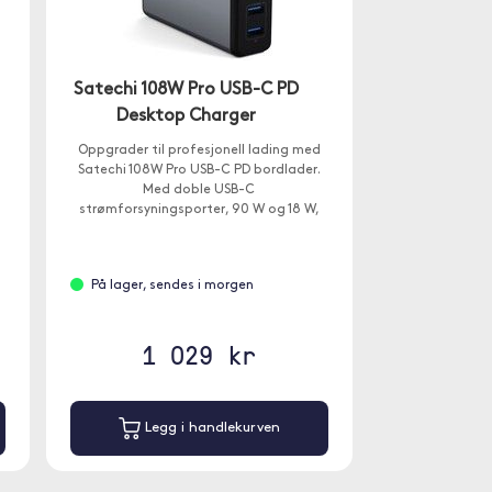
Satechi 108W Pro USB-C PD
Desktop Charger
Oppgrader til profesjonell lading med
Satechi 108W Pro USB-C PD bordlader.
Med doble USB-C
strømforsyningsporter, 90 W og 18 W,
for å lade selv de mest krevende USB-C-
enhetene på full hastighet ? uten
strømdeling.
På lager, sendes i morgen
1 029 kr
Legg i handlekurven