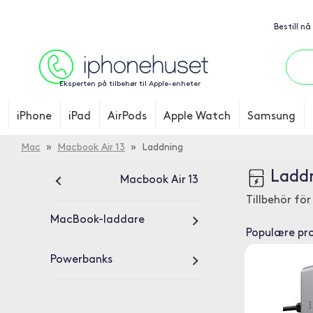
Bestill nå
Eksperten på tilbehør til Apple-enheter
iPhone
iPad
AirPods
Apple Watch
Samsung
Mac
»
Macbook Air 13
» Laddning
Laddn
Macbook Air 13
Tillbehör fö
MacBook-laddare
Populære pr
Powerbanks