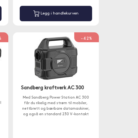
Legg i handlekurven
%
-42%
Sandberg kraftverk AC 300
Med Sandberg Power Station AC 300
l
får du rikelig med strøm til mobiler,
nettbrett og bærbare datamaskiner,
og også en standard 230 V-kontakt
som du kan trekke inntil 300W fra.