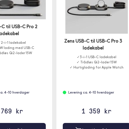
C til USB-C Pro 2
ladekabel
Zens USB-C til USB-C Pro 3
2-i-1 ladekabel
ladekabel
W lading med USB-C
ådløs Qi2-lader 15W
✓3-i-1 USB-C ladekabel
✓ Trådløs Qi2-lader 15W
✓ Hurtiglading for Apple Watch
ca. 4-10 hverdager
Levering ca. 4-10 hverdager
769 kr
1 359 kr