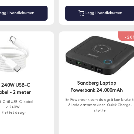
egg i handlekurven
Legg i handlekurven
-28
Sandberg Laptop
e 240W USB-C
Powerbank 24.000mAh
abel - 2 meter
En Powerbank som du også kan bruke ti
-C til USB-C-kabel
å lade datamaskinen. Quick Charge-
✓ 240W
støtte.
 Flettet design