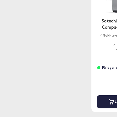
Satechi
Compac
✓ GaN-tekno
✓ 
✓
På lager,
L