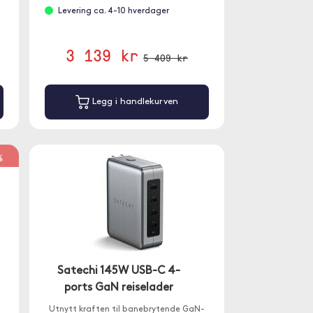
Levering ca. 4-10 hverdager
3 139 kr
5 409 kr
Legg i handlekurven
%
Satechi 145W USB-C 4-
ports GaN reiselader
Utnytt kraften til banebrytende GaN-