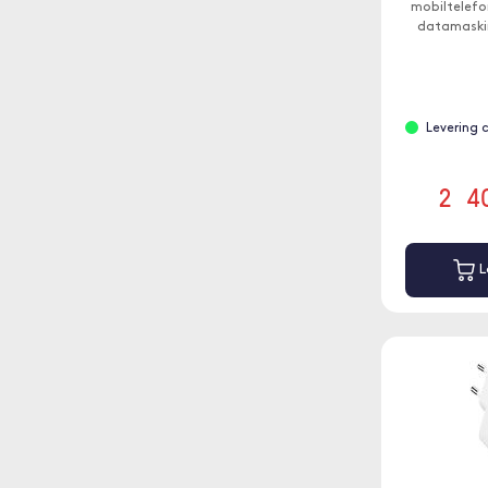
mobiltelefo
datamaskin
230 V-kontak
Levering 
2 4
L