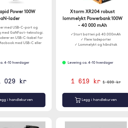
Rapid Power 100W
Xtorm XR204 robust
aN-lader
lommelykt Powerbank 100W
- 40 000 mAh
er med USB-C-port og
ng med GaNFast-teknologi.
✓Stort batteri på 40.000mAh
uderer en USB-C-kabel for
✓ Flere ladeporter
 Macbook med USB-C eller
✓ Lommelykt og håndtak
iPad Pro .
ca. 4-10 hverdager
Levering ca. 4-10 hverdager
1 029 kr
1 619 kr
1 699 kr
egg i handlekurven
Legg i handlekurven