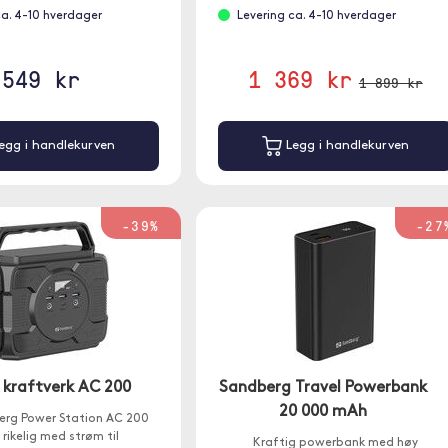
ca. 4-10 hverdager
Levering ca. 4-10 hverdager
549 kr
1 369 kr
1 899 kr
egg i handlekurven
Legg i handlekurven
-39%
-27
 kraftverk AC 200
Sandberg Travel Powerbank
20 000 mAh
rg Power Station AC 200
 rikelig med strøm til
Kraftig powerbank med høy