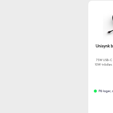
Unisynk 
75W USB-C
10W trådløs 
På lager,