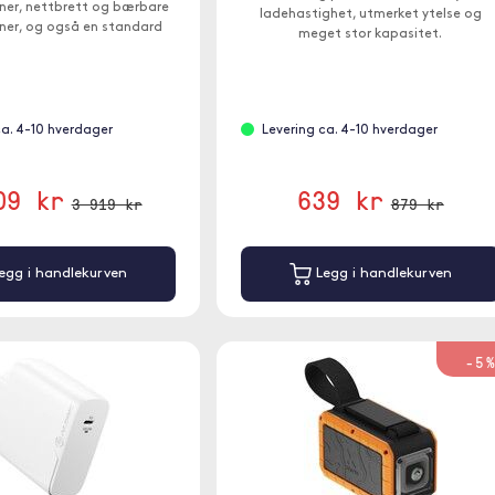
ner, nettbrett og bærbare
ladehastighet, utmerket ytelse og
er, og også en standard
meget stor kapasitet.
t som du kan trekke inntil
200W fra.
ca. 4-10 hverdager
Levering ca. 4-10 hverdager
09 kr
639 kr
3 919 kr
879 kr
egg i handlekurven
Legg i handlekurven
-5