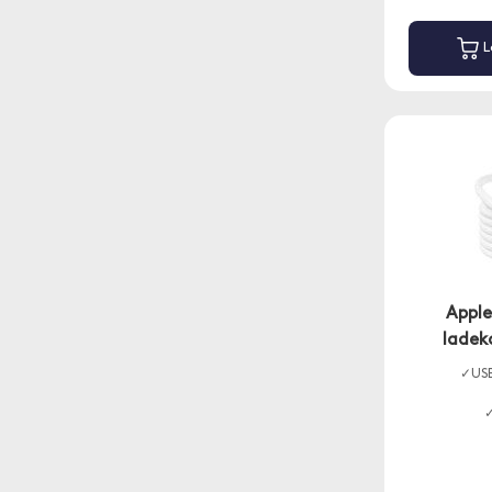
L
Appl
ladek
✓USB
✓