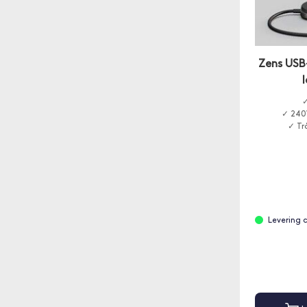
Zens USB-
✓
✓ 240
✓ Tr
Levering 