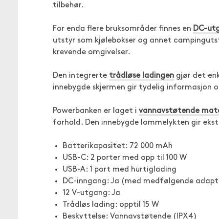
tilbehør.
For enda flere bruksområder finnes en
DC-utg
utstyr som kjølebokser og annet campingutsty
krevende omgivelser.
Den integrerte
trådløse ladingen
gjør det en
innebygde skjermen gir tydelig informasjon 
Powerbanken er laget i
vannavstøtende mate
forhold. Den innebygde lommelykten gir ekstr
Batterikapasitet: 72 000 mAh
USB-C: 2 porter med opp til 100 W
USB-A: 1 port med hurtiglading
DC-inngang: Ja (med medfølgende adapt
12 V-utgang: Ja
Trådløs lading: opptil 15 W
Beskyttelse: Vannavstøtende (IPX4)