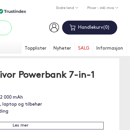
Endre land
Priser - inkl. mva
Handlekurv
0
Topplister
Nyheter
SALG
Informasjon
ivor Powerbank 7-in-1
72 000 mAh
l, laptop og tilbehør
ding
Les mer