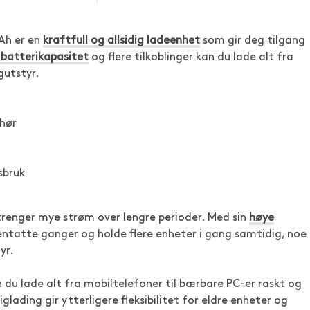
Ah er en
kraftfull og allsidig ladeenhet
som gir deg tilgang
batterikapasitet
og flere tilkoblinger kan du lade alt fra
gutstyr.
ehør
sbruk
renger mye strøm over lengre perioder. Med sin
høye
ntatte ganger og holde flere enheter i gang samtidig, noe
yr.
 du lade alt fra mobiltelefoner til bærbare PC-er raskt og
lading gir ytterligere fleksibilitet for eldre enheter og