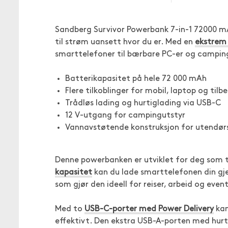
Sandberg Survivor Powerbank 7-in-1 72000 m
til strøm uansett hvor du er. Med en
ekstrem 
smarttelefoner til bærbare PC-er og campin
Batterikapasitet på hele 72 000 mAh
Flere tilkoblinger for mobil, laptop og tilb
Trådløs lading og hurtiglading via USB-C
12 V-utgang for campingutstyr
Vannavstøtende konstruksjon for utendør
Denne powerbanken er utviklet for deg som t
kapasitet
kan du lade smarttelefonen din gje
som gjør den ideell for reiser, arbeid og event
Med to
USB-C-porter med Power Delivery
kan
effektivt. Den ekstra USB-A-porten med hurtig