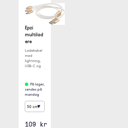
Epzi
multilad
ere
Ladekabel
med
lightning,
USB-C og
USB-B-
uttak.
På lager,
sendes på
mandag
▾
50 cm
109 kr