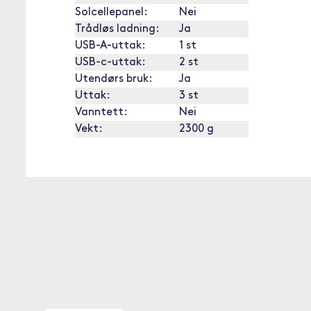
Solcellepanel:
Nei
Trådløs ladning:
Ja
USB-A-uttak:
1 st
USB-c-uttak:
2 st
Utendørs bruk:
Ja
Uttak:
3 st
Vanntett:
Nei
Vekt:
2300 g