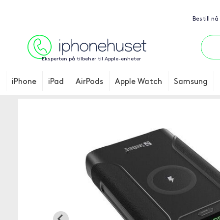
Bestill nå
Eksperten på tilbehør til Apple-enheter
iPhone
iPad
AirPods
Apple Watch
Samsung