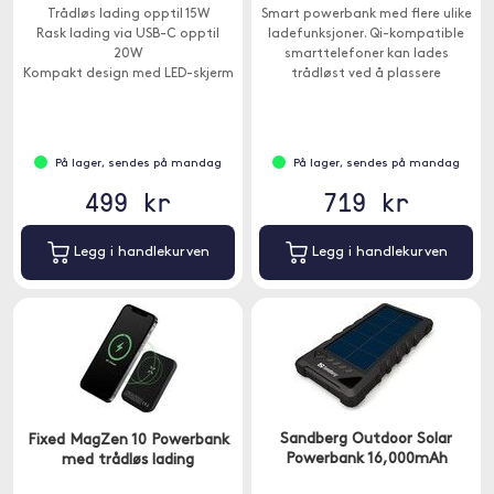
Trådløs lading opptil 15W
Smart powerbank med flere ulike
Rask lading via USB-C opptil
ladefunksjoner. Qi-kompatible
20W
smarttelefoner kan lades
Kompakt design med LED-skjerm
trådløst ved å plassere
telefonen på ladeputen på
toppen av powerbanken.
MagSafe-kompatible iPhone kan
også festes til den magnetiske
På lager, sendes på mandag
På lager, sendes på mandag
ladeputen.
499 kr
719 kr
Legg i handlekurven
Legg i handlekurven
Sandberg Outdoor Solar
Fixed MagZen 10 Powerbank
Powerbank 16,000mAh
med trådløs lading