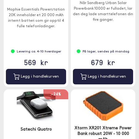
Når Sandberg Urban Solar
Powerbank 10000 er fulladet, lar
Mophie Essentials Powerstation
den deg lade smarttelefonen din
20K inneholder et 20 000 mAh
fire ganger.
internt batteri som gir opptil 4
fulle telefonladinger.
Levering ca. 4-10 hverdager
På lager, sendes på mandag
569 kr
679 kr
Legg i handlekurven
Legg i handlekurven
-24%
Xtorm XR201 Xtreme Power
Satechi Quatro
Bank robust 20W - 10 000