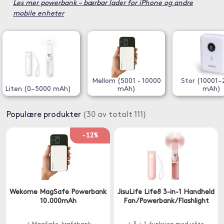
Les mer powerbank – bærbar lader for iPhone og andre
mobile enheter
Mellom (5001 - 10000
Stor (10001
Liten (0–5000 mAh)
mAh)
mAh)
Populære produkter
(30 av totalt 111)
-12%
Wekome MagSafe Powerbank
JisuLife Life8 3-in-1 Handheld
10.000mAh
Fan/Powerbank/Flashlight