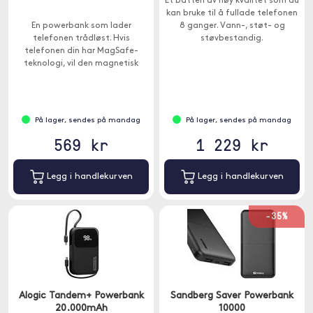
Et batteri av høy kvalitet som du
kan bruke til å fullade telefonen
En powerbank som lader
8 ganger. Vann-, støt- og
telefonen trådløst. Hvis
støvbestandig.
telefonen din har MagSafe-
teknologi, vil den magnetisk
festes til strømbanken.
På lager, sendes på mandag
På lager, sendes på mandag
569 kr
1 229 kr
Legg i handlekurven
Legg i handlekurven
-35%
Alogic Tandem+ Powerbank
Sandberg Saver Powerbank
20.000mAh
10000