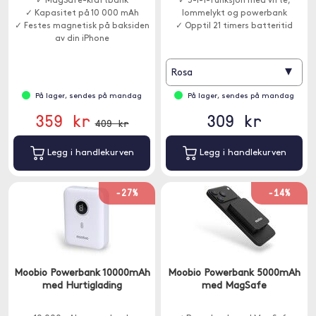
✓ MagSafe-kraftbank
✓ 3-i-1-funksjon med vifte,
✓ Kapasitet på 10 000 mAh
lommelykt og powerbank
✓ Festes magnetisk på baksiden
✓ Opptil 21 timers batteritid
av din iPhone
▾
Rosa
På lager, sendes på mandag
På lager, sendes på mandag
359 kr
309 kr
409 kr
Legg i handlekurven
Legg i handlekurven
-27%
-14%
Moobio Powerbank 10000mAh
Moobio Powerbank 5000mAh
med Hurtiglading
med MagSafe