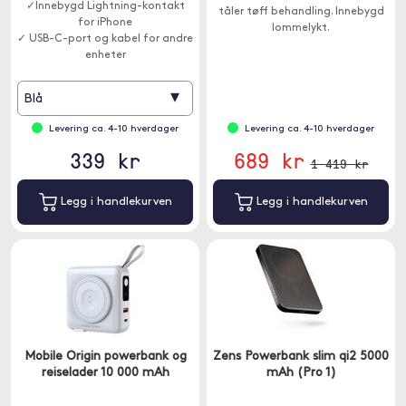
✓Innebygd Lightning-kontakt
tåler tøff behandling. Innebygd
for iPhone
lommelykt.
✓ USB-C-port og kabel for andre
enheter
✓ 20W hurtiglading i et kompakt
format
▾
Blå
Levering ca. 4-10 hverdager
Levering ca. 4-10 hverdager
339 kr
689 kr
1 419 kr
Legg i handlekurven
Legg i handlekurven
Mobile Origin powerbank og
Zens Powerbank slim qi2 5000
reiselader 10 000 mAh
mAh (Pro 1)