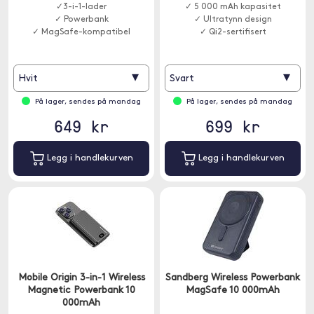
✓3-i-1-lader
✓ 5 000 mAh kapasitet
✓ Powerbank
✓ Ultratynn design
✓ MagSafe-kompatibel
✓ Qi2-sertifisert
▾
▾
Hvit
Svart
På lager, sendes på mandag
På lager, sendes på mandag
649 kr
699 kr
Legg i handlekurven
Legg i handlekurven
Mobile Origin 3-in-1 Wireless
Sandberg Wireless Powerbank
Magnetic Powerbank 10
MagSafe 10 000mAh
000mAh