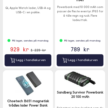
mAh
Powerbank med 10 000 mAh som
Qi, Apple Watch lader, USB-A og
passer de fleste eventyr. IP65 for
USB-C i en pakke.
å tåle regn og rusk. Flere
ladeuttak.
På lager, sendes på mandag
På lager, sendes på mandag
929 kr
789 kr
1 229 kr
Legg i handlekurven
Legg i handlekurven
Sandberg Survivor Powerbank
20 100 mAh
Choetech B651 magnetisk
trådløs lader Power Bank