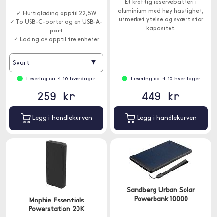
Et kraftig reservebatteri i
aluminium med høy hastighet,
✓ Hurtiglading opptil 22,5W
utmerket ytelse og svært stor
✓ To USB-C-porter og en USB-A-
kapasitet.
port
✓ Lading av opptil tre enheter
samtidig
▾
Svart
Levering ca. 4-10 hverdager
Levering ca. 4-10 hverdager
259 kr
449 kr
Legg i handlekurven
Legg i handlekurven
Sandberg Urban Solar
Powerbank 10000
Mophie Essentials
Powerstation 20K