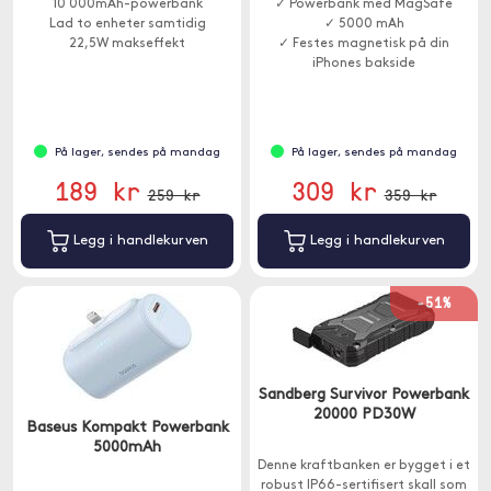
10 000mAh-powerbank
✓ Powerbank med MagSafe
Lad to enheter samtidig
✓ 5000 mAh
22,5W makseffekt
✓ Festes magnetisk på din
iPhones bakside
På lager, sendes på mandag
På lager, sendes på mandag
189 kr
309 kr
259 kr
359 kr
Legg i handlekurven
Legg i handlekurven
-51%
Sandberg Survivor Powerbank
20000 PD30W
Baseus Kompakt Powerbank
5000mAh
Denne kraftbanken er bygget i et
robust IP66-sertifisert skall som