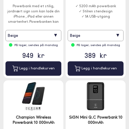
Powerbank med et stilig,
✓ 5200 mAh powerbank
jordnært sign som kan lade din
✓ Stilren stendesign
iPhone , iPad eller annen
✓ 1A USB-utgang
smartenhet. Powerbanken kan
lade to enheter samtidig og har
en kapasitet på 20 000 mAh.
▾
▾
Beige
Beige
På lager, sendes på mandag
På lager, sendes på mandag
949 kr
389 kr
Legg i handlekurven
Legg i handlekurven
Champion Wireless
SiGN Mini Q.C Powerbank 10
Powerbank 10 000mAh
000mAh