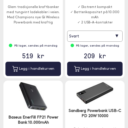
Glem tradisjonelle kraftbanker
✓ Ekstremt kompakt
med tungvint ladekabler i veien.
✓ Batterikapasitet på 10.000
Med Champions nye Qi Wireless
mAh
Powerbank med kraftig
✓ 2 USB-A-kontakter
kapasitet på 10.000 mAh tar du
steget inn i fremtiden.
▾
Svart
På lager, sendes på mandag
På lager, sendes på mandag
519 kr
209 kr
Legg i handlekurven
Legg i handlekurven
Sandberg Powerbank USB-C
PD 20W 10000
Baseus EnerFill FP21 Power
Bank 10.000mAh