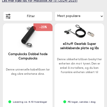
Les mer kjøp lås for Macbook Air 15 (2024-2025)
Filter
-20%
eStuff Gearlab Super
selvklebende plate og lås
Compulocks Dobbel hode
Compulocks
Denne sikkerhetslåsen beskytter
enheten din mot tyveri. Den er
enkel å installere, og du kan
Denne universelle kabellåsen lar
forankre enheten sikkert til
deg sikre enhetene dine.
skrivebordet, bordet eller andre
faste gjenstander.
Levering ca. 4-10 hverdager
På lager, sendes i dag