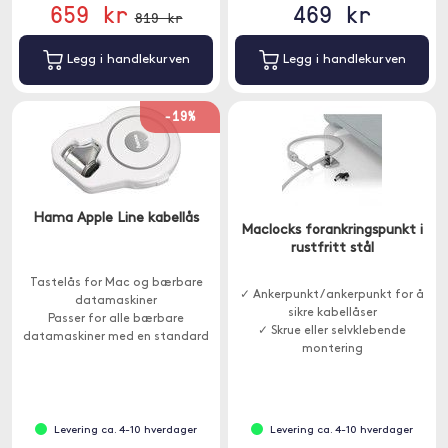
659 kr
469 kr
819 kr
Legg i handlekurven
Legg i handlekurven
-19%
Hama Apple Line kabellås
Maclocks forankringspunkt i
rustfritt stål
Tastelås for Mac og bærbare
✓ Ankerpunkt / ankerpunkt for å
datamaskiner
sikre kabellåser
Passer for alle bærbare
✓ Skrue eller selvklebende
datamaskiner med en standard
montering
sikkerhetsport
✓ Rustfritt stålkonstruksjon
Med automatisk
opprullingsfunksjon
Levering ca. 4-10 hverdager
Levering ca. 4-10 hverdager