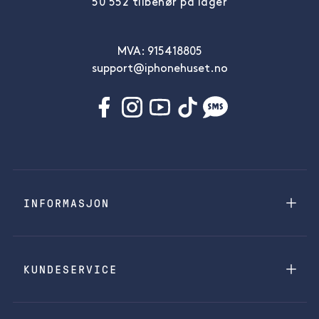
50 552 tilbehør på lager
MVA: 915418805
support@iphonehuset.no
INFORMASJON
KUNDESERVICE