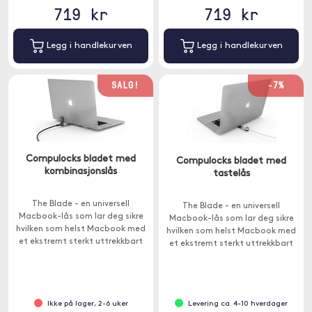
719 kr
719 kr
Legg i handlekurven
Legg i handlekurven
SALG!
-7%
Compulocks bladet med
Compulocks bladet med
kombinasjonslås
tastelås
The Blade - en universell
The Blade - en universell
Macbook-lås som lar deg sikre
Macbook-lås som lar deg sikre
hvilken som helst Macbook med
hvilken som helst Macbook med
et ekstremt sterkt uttrekkbart
et ekstremt sterkt uttrekkbart
låsekammer. Kabel med
låsekammer. Kabel med
kombinasjonslås inkludert.
nøkkellås inkludert.
Ikke på lager, 2-6 uker
Levering ca. 4-10 hverdager