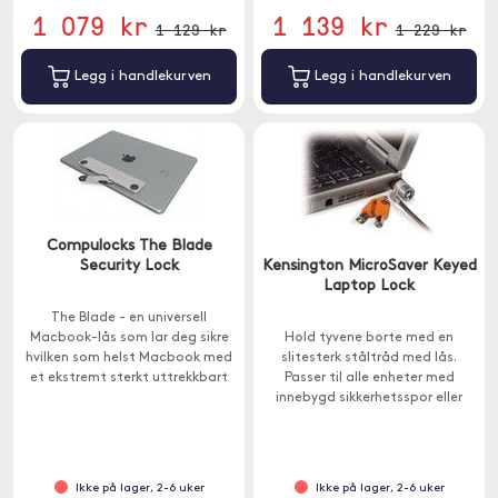
1 079 kr
1 139 kr
1 129 kr
1 229 kr
Legg i handlekurven
Legg i handlekurven
Compulocks The Blade
Security Lock
Kensington MicroSaver Keyed
Laptop Lock
The Blade - en universell
Macbook-lås som lar deg sikre
Hold tyvene borte med en
hvilken som helst Macbook med
slitesterk ståltråd med lås.
et ekstremt sterkt uttrekkbart
Passer til alle enheter med
låsekammer.
innebygd sikkerhetsspor eller
enheter med
sikkerhetssporadapter.
Ikke på lager, 2-6 uker
Ikke på lager, 2-6 uker