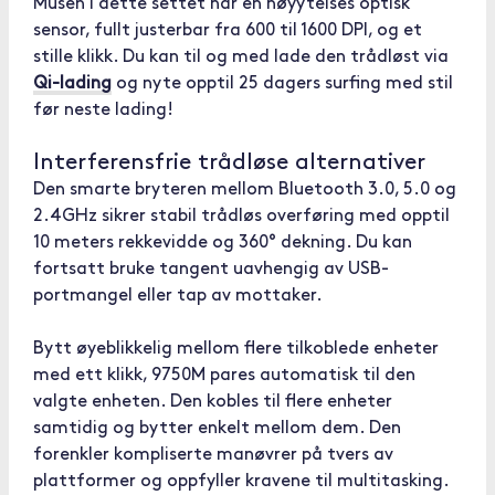
Musen i dette settet har en høyytelses optisk
sensor, fullt justerbar fra 600 til 1600 DPI, og et
stille klikk. Du kan til og med lade den trådløst via
Qi-lading
og nyte opptil 25 dagers surfing med stil
før neste lading!
Interferensfrie trådløse alternativer
Den smarte bryteren mellom Bluetooth 3.0, 5.0 og
2.4GHz sikrer stabil trådløs overføring med opptil
10 meters rekkevidde og 360° dekning. Du kan
fortsatt bruke tangent uavhengig av USB-
portmangel eller tap av mottaker.
Bytt øyeblikkelig mellom flere tilkoblede enheter
med ett klikk, 9750M pares automatisk til den
valgte enheten. Den kobles til flere enheter
samtidig og bytter enkelt mellom dem. Den
forenkler kompliserte manøvrer på tvers av
plattformer og oppfyller kravene til multitasking.