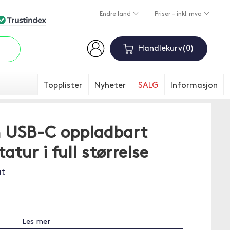
Endre land
Priser - inkl. mva
Handlekurv
0
Topplister
Nyheter
SALG
Informasjon
n USB-C oppladbart
tur i full størrelse
ut
Les mer