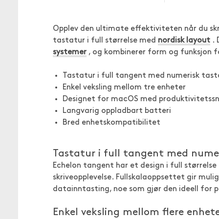
Opplev den ultimate effektiviteten når du s
tastatur i full størrelse med
nordisk layout
. 
systemer
, og kombinerer form og funksjon f
Tastatur i full tangent med numerisk tast
Enkel veksling mellom tre enheter
Designet for macOS med produktivitetssn
Langvarig oppladbart batteri
Bred enhetskompatibilitet
Tastatur i full tangent med nume
Echelon tangent har et design i full størrelse
skriveopplevelse. Fullskalaoppsettet gir muli
datainntasting, noe som gjør den ideell for p
Enkel veksling mellom flere enhet