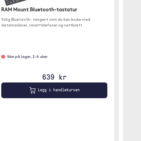
RAM Mount Bluetooth-tastatur
LogiLi
Stilig Bluetooth- tangent som du kan bruke med
datamaskiner, smarttelefoner og nettbrett.
Dette n
koble ti
et vanl
Ikke på lager, 2-6 uker
Leve
639 kr
Legg i handlekurven