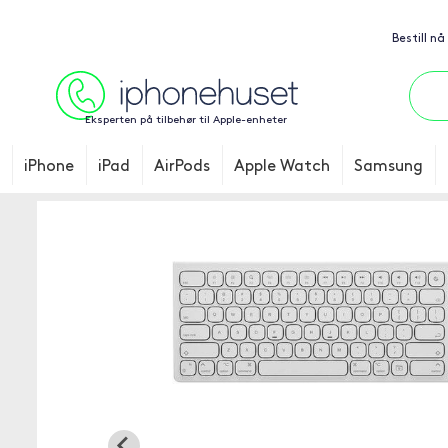
Bestill nå
Eksperten på tilbehør til Apple-enheter
iPhone
iPad
AirPods
Apple Watch
Samsung