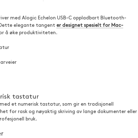
kriver med Alogic Echelon USB-C oppladbart Bluetooth-
Dette elegante tangent
er designet spesielt for Mac-
or å øke produktiviteten.
atur
arveier
risk tastatur
 med et numerisk tastatur, som gir en tradisjonell
ghet for rask og nøyaktig skriving av lange dokumenter eller
rofesjonell bruk.
er