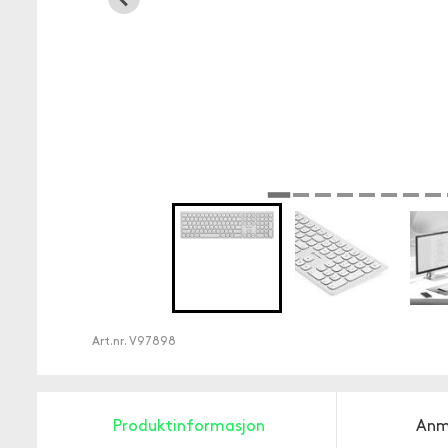
Art.nr.
V97898
Produktinformasjon
Anm