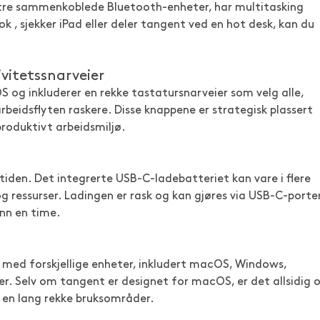
 tre sammenkoblede Bluetooth-enheter, har multitasking
k , sjekker iPad eller deler tangent ved en hot desk, kan du
itetssnarveier
 og inkluderer en rekke tastatursnarveier som velg alle,
 arbeidsflyten raskere. Disse knappene er strategisk plassert
produktivt arbeidsmiljø.
e tiden. Det integrerte USB-C-ladebatteriet kan vare i flere
og ressurser. Ladingen er rask og kan gjøres via USB-C-porte
nn en time.
 med forskjellige enheter, inkludert macOS, Windows,
r. Selv om tangent er designet for macOS, er det allsidig 
r en lang rekke bruksområder.