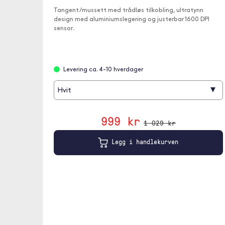
Tangent /mussett med trådløs tilkobling, ultratynn
design med aluminiumslegering og justerbar 1600 DPI
sensor.
Levering ca. 4-10 hverdager
▾
Hvit
999 kr
1 029 kr
Legg i handlekurven