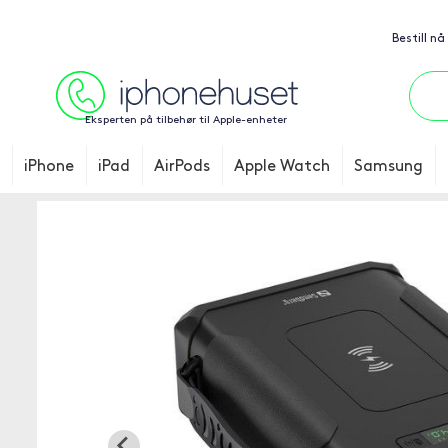
Bestill nå
Eksperten på tilbehør til Apple-enheter
iPhone
iPad
AirPods
Apple Watch
Samsung