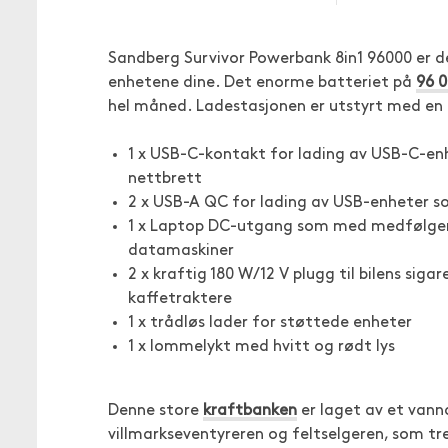
Sandberg Survivor Powerbank 8in1 96000 er d
enhetene dine. Det enorme batteriet på
96 
hel måned. Ladestasjonen er utstyrt med en r
1 x USB-C-kontakt for lading av USB-C-e
nettbrett
2 x USB-A QC for lading av USB-enheter s
1 x Laptop DC-utgang som med medfølgend
datamaskiner
2 x kraftig 180 W/12 V plugg til bilens si
kaffetraktere
1 x trådløs lader for støttede enheter
1 x lommelykt med hvitt og rødt lys
Denne store
kraftbanken
er laget av et vann
villmarkseventyreren og feltselgeren, som tr