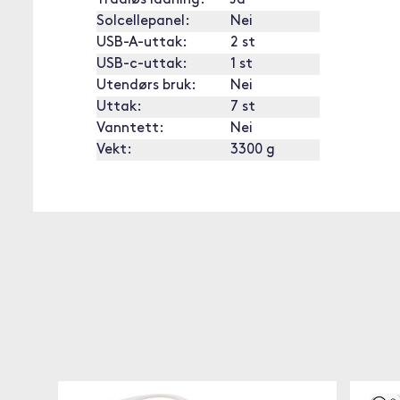
Trådløs ladning:
Ja
Solcellepanel:
Nei
USB-A-uttak:
2 st
USB-c-uttak:
1 st
Utendørs bruk:
Nei
Uttak:
7 st
Vanntett:
Nei
Vekt:
3300 g