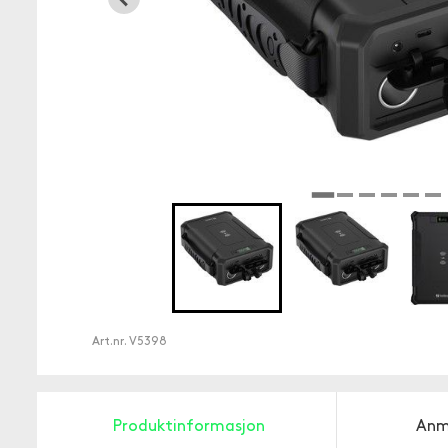
Art.nr.
V5398
Produktinformasjon
Anm