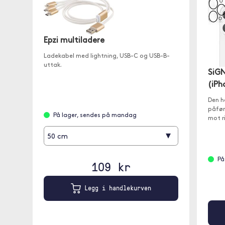
Epzi multiladere
Ladekabel med lightning, USB-C og USB-B-
uttak.
SiGN
(iPh
Den h
påfør
På lager, sendes på mandag
mot r
▾
50 cm
På
109 kr
Legg i handlekurven