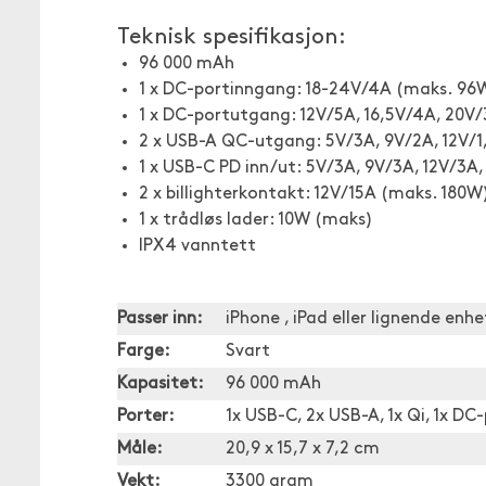
Teknisk spesifikasjon:
96 000 mAh
1 x DC-portinngang: 18-24V/4A (maks. 96
1 x DC-portutgang: 12V/5A, 16,5V/4A, 20V
2 x USB-A QC-utgang: 5V/3A, 9V/2A, 12V/1
1 x USB-C PD inn/ut: 5V/3A, 9V/3A, 12V/3A
2 x billighterkontakt: 12V/15A (maks. 180W
1 x trådløs lader: 10W (maks)
IPX4 vanntett
Passer inn:
iPhone , iPad eller lignende enhe
Farge:
Svart
Kapasitet:
96 000 mAh
Porter:
1x USB-C, 2x USB-A, 1x Qi, 1x DC
Måle:
20,9 x 15,7 x 7,2 cm
Vekt:
3300 gram