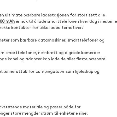
en ultimate bærbare ladestasjonen for stort sett alle
000 mAh
er nok til å lade smarttelefonen hver dag i nesten 
ekke kontakter for ulike ladealternativer:
nheter som bærbare datamaskiner, smarttelefoner og
om smarttelefoner, nettbrett og digitale kameraer
e kabel og adapter kan lade de aller fleste bærbare
garettenneruttak for campingutstyr som kjøleskap og
avstøtende materiale og passer både for
enger store mengder strøm til enhetene sine.