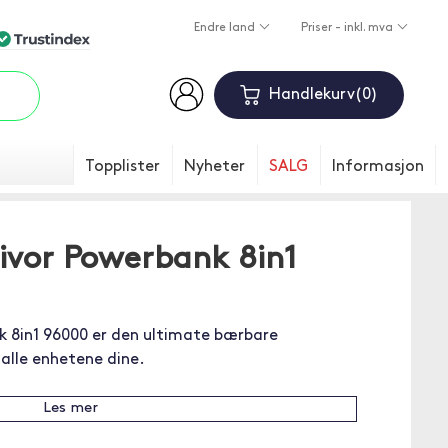
Endre land
Priser - inkl. mva
Handlekurv
0
Topplister
Nyheter
SALG
Informasjon
ivor Powerbank 8in1
 8in1 96000 er den ultimate bærbare
 alle enhetene dine.
Les mer