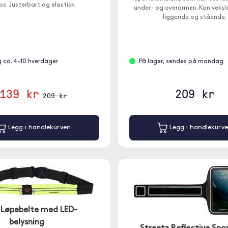
ss. Justerbart og elastisk.
under- og overarmen. Kan veksl
liggende og stående.
g ca. 4-10 hverdager
På lager, sendes på mandag
139 kr
209 kr
209 kr
Legg i handlekurven
Legg i handlekurv
Løpebelte med LED-
belysning