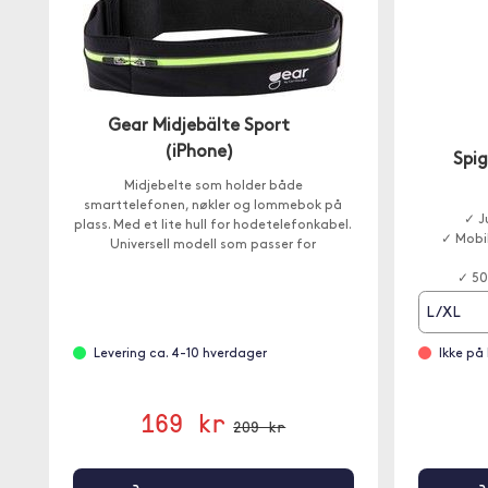
Gear Midjebälte Sport
(iPhone)
Spi
Midjebelte som holder både
smarttelefonen, nøkler og lommebok på
✓ J
plass. Med et lite hull for hodetelefonkabel.
✓ Mobi
Universell modell som passer for
smarttelefoner opptil 6 ".
✓ 50
L/XL
Levering ca. 4-10 hverdager
Ikke på 
169 kr
209 kr