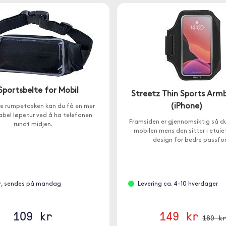
 Sportsbelte for Mobil
Streetz Thin Sports Arm
(iPhone)
e rumpetasken kan du få en mer
bel løpetur ved å ha telefonen
Framsiden er gjennomsiktig så d
rundt midjen.
mobilen mens den sitter i etuie
design for bedre passfo
r, sendes på mandag
Levering ca. 4-10 hverdager
109 kr
149 kr
189 k