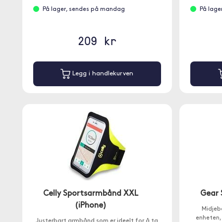
På lager, sendes på mandag
På lage
209 kr
Legg i handlekurven
Celly Sportsarmbånd XXL
Gear 
(iPhone)
Midjeb
enheten,
Justerbart armbånd som er ideelt for å ta