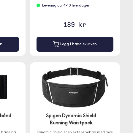
Levering ca. 4-10 hverdager
189 kr
en
Legg i handlekurven
mbånd
Spigen Dynamic Shield
Running Waistpack
s både på
Dynamic Shield er en ekte løpebag med mye