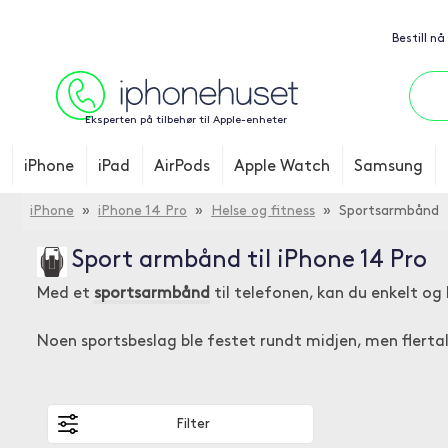
Bestill nå
Eksperten på tilbehør til Apple-enheter
iPhone
iPad
AirPods
Apple Watch
Samsung
iPhone
»
iPhone 14 Pro
»
Helse og fitness
» Sportsarmbånd
Sport armbånd til iPhone 14 Pro
Med et
sportsarmbånd
til telefonen, kan du enkelt o
Noen sportsbeslag ble festet rundt midjen, men flertal
Filter