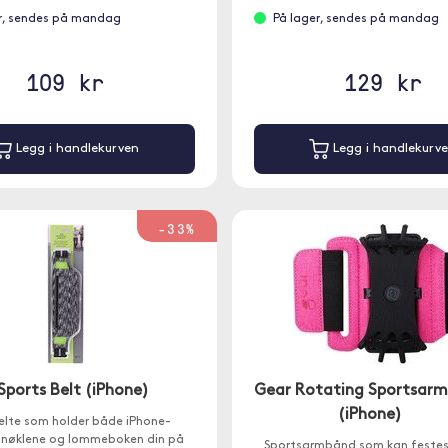
r, sendes på mandag
På lager, sendes på mandag
109 kr
129 kr
Legg i handlekurven
Legg i handlekurv
-33%
Sports Belt (iPhone)
Gear Rotating Sportsar
(iPhone)
elte som holder både iPhone-
 nøklene og lommeboken din på
Sportsarmbånd som kan feste