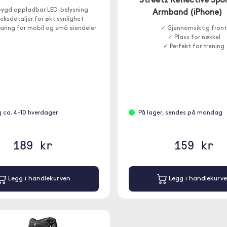
Streetz Reflective Spo
bygd oppladbar LED-belysning
Armband (iPhone)
eksdetaljer for økt synlighet
ring for mobil og små eiendeler
✓ Gjennomsiktig fron
✓ Plass for nøkkel
✓ Perfekt for trening
g ca. 4-10 hverdager
På lager, sendes på mandag
189 kr
159 kr
Legg i handlekurven
Legg i handlekurv