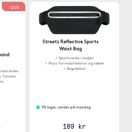
-21%
Streetz Reflective Sports
Waist Bag
band
✓ Sportsveske i midjen
✓ Plass for mobiltelefon og nøkler
✓ Regulerbar
u kan bruke
t. Tynnere
rm.
På lager, sendes på mandag
189 kr
r