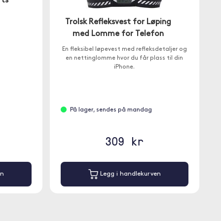
rts
Trolsk Refleksvest for Løping
t
med Lomme for Telefon
En fleksibel løpevest med refleksdetaljer og
en nettinglomme hvor du får plass til din
iPhone.
På lager, sendes på mandag
309 kr
en
Legg i handlekurven