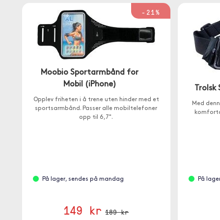
-21%
Moobio Sportarmbånd for
Mobil (iPhone)
Trolsk
Opplev friheten i å trene uten hinder med et
Med denn
sportsarmbånd. Passer alle mobiltelefoner
komforta
opp til 6,7".
På lager, sendes på mandag
På lage
149 kr
189 kr