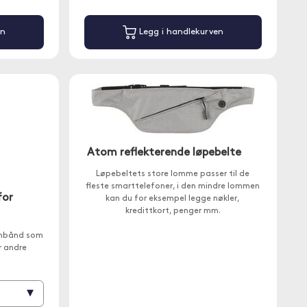
en
Legg i handlekurven
Atom reflekterende løpebelte
Løpebeltets store lomme passer til de
fleste smarttelefoner, i den mindre lommen
for
kan du for eksempel legge nøkler,
kredittkort, penger mm.
armbånd som
r andre
▾