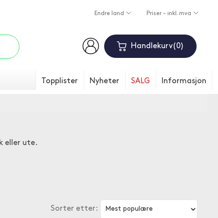
Endre land
Priser - inkl. mva
Handlekurv
0
Topplister
Nyheter
SALG
Informasjon
eller ute.
Sorter etter: