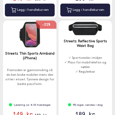
Legg i handlekurven
Legg i handlekurven
-21%
Streetz Reflective Sports
Waist Bag
Streetz Thin Sports Armband
(iPhone)
✓ Sportsveske i midjen
✓ Plass for mobiltelefon og
nøkler
Framsiden er gjennomsiktig så
✓ Regulerbar
du kan bruke mobilen mens den
sitter i etuiet. Tynnere design for
bedre passform.
Levering ca. 4-10 hverdager
På lager, sendes i dag
149 kr
189 kr
189 kr