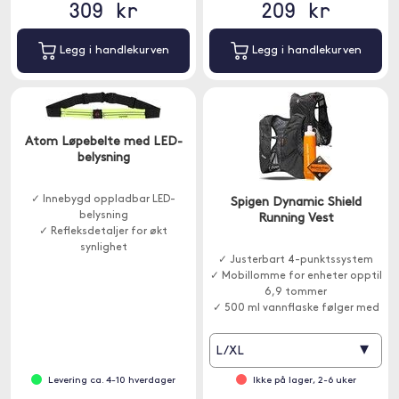
309 kr
209 kr
Legg i handlekurven
Legg i handlekurven
Atom Løpebelte med LED-
belysning
✓ Innebygd oppladbar LED-
Spigen Dynamic Shield
belysning
Running Vest
✓ Refleksdetaljer for økt
synlighet
✓ Justerbart 4-punktssystem
✓ Oppbevaring for mobil og små
✓ Mobillomme for enheter opptil
eiendeler
6,9 tommer
✓ 500 ml vannflaske følger med
▾
L/XL
Levering ca. 4-10 hverdager
Ikke på lager, 2-6 uker