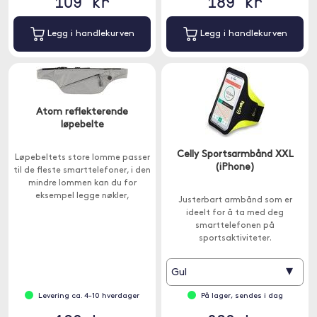
109 kr
189 kr
Legg i handlekurven
Legg i handlekurven
Atom reflekterende
løpebelte
Celly Sportsarmbånd XXL
Løpebeltets store lomme passer
(iPhone)
til de fleste smarttelefoner, i den
mindre lommen kan du for
eksempel legge nøkler,
Justerbart armbånd som er
kredittkort, penger mm.
ideelt for å ta med deg
smarttelefonen på
sportsaktiviteter.
▾
Gul
Levering ca. 4-10 hverdager
På lager, sendes i dag