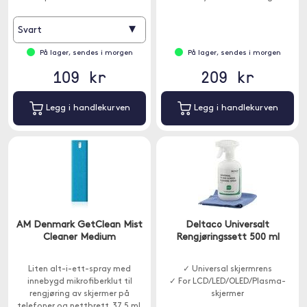
oppbevaringsstativet og rulle
opp kabelen.
▾
Svart
På lager, sendes i morgen
På lager, sendes i morgen
109 kr
209 kr
Legg i handlekurven
Legg i handlekurven
AM Denmark GetClean Mist
Deltaco Universalt
Cleaner Medium
Rengjøringssett 500 ml
Liten alt-i-ett-spray med
✓ Universal skjermrens
innebygd mikrofiberklut til
✓ For LCD/LED/OLED/Plasma-
rengjøring av skjermer på
skjermer
telefoner og nettbrett. 37,5 ml.