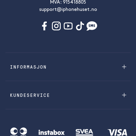
MVA: 915418805
support@iphonehuset.no
INFORMASJON
KUNDESERVICE