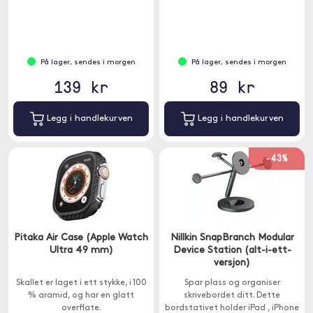
På lager, sendes i morgen
På lager, sendes i morgen
139 kr
89 kr
Legg i handlekurven
Legg i handlekurven
-43%
Pitaka Air Case (Apple Watch
Nillkin SnapBranch Modular
Ultra 49 mm)
Device Station (alt-i-ett-
versjon)
Skallet er laget i ett stykke, i 100
Spar plass og organiser
% aramid, og har en glatt
skrivebordet ditt. Dette
overflate.
bordstativet holder iPad , iPhone