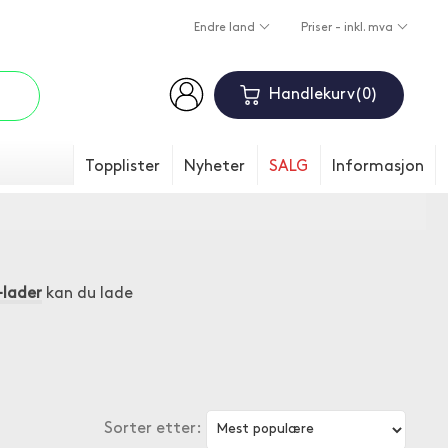
Endre land
Priser - inkl. mva
Handlekurv
0
Topplister
Nyheter
SALG
Informasjon
lader
kan du lade
Sorter etter: