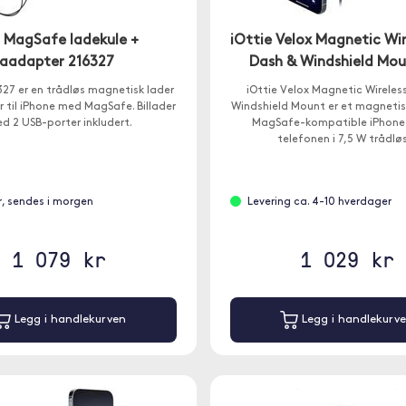
t MagSafe ladekule +
iOttie Velox Magnetic Wir
gaadapter 216327
Dash & Windshield Mo
327 er en trådløs magnetisk lader
iOttie Velox Magnetic Wireles
 til iPhone med MagSafe. Billader
Windshield Mount er et magnetis
d 2 USB-porter inkludert.
MagSafe-kompatible iPhone 
telefonen i 7,5 W trådløs
r, sendes i morgen
Levering ca. 4-10 hverdager
1 079 kr
1 029 kr
Legg i handlekurven
Legg i handlekurv