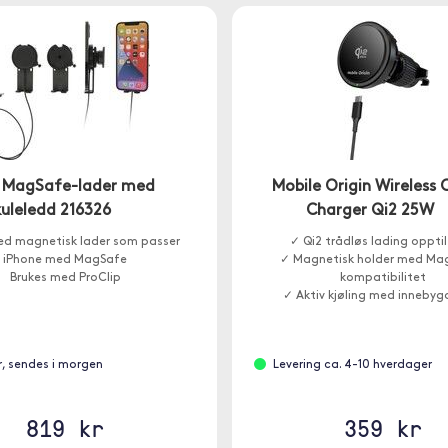
t MagSafe-lader med
Mobile Origin Wireless 
kuleledd 216326
Charger Qi2 25W
ed magnetisk lader som passer
✓ Qi2 trådløs lading oppti
iPhone med MagSafe
✓ Magnetisk holder med Ma
Brukes med ProClip
kompatibilitet
✓ Aktiv kjøling med innebygd
r, sendes i morgen
Levering ca. 4-10 hverdager
819 kr
359 kr