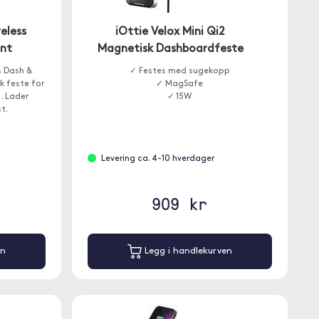
eless
iOttie Velox Mini Qi2
unt
Magnetisk Dashboardfeste
s Dash &
✓ Festes med sugekopp
k feste for
✓ MagSafe
. Lader
✓ 15W
t.
Levering ca. 4-10 hverdager
909 kr
en
Legg i handlekurven