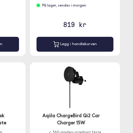
På lager, sendes i morgen
819 kr
en
Legg i handlekurven
sk
Aqiila ChargeBird Qi2 Car
ste
Charger 15W
ng
✓ 360 graders roterbart feste