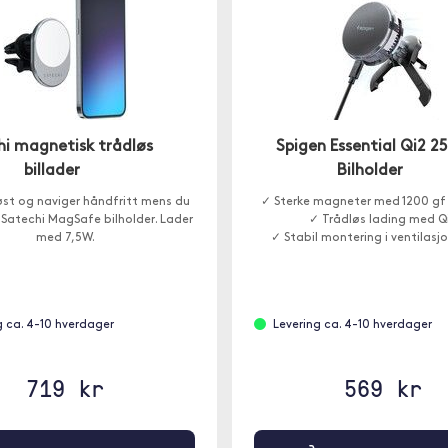
hi magnetisk trådløs
Spigen Essential Qi2 2
billader
Bilholder
øst og naviger håndfritt mens du
✓ Sterke magneter med 1200 gf
 Satechi MagSafe bilholder. Lader
✓ Trådløs lading med Q
med 7,5W.
✓ Stabil montering i ventilasj
g ca. 4-10 hverdager
Levering ca. 4-10 hverdager
719 kr
569 kr