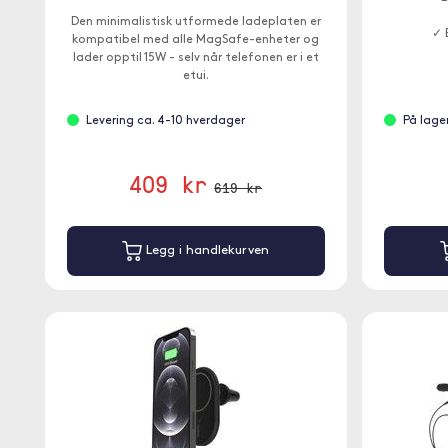
Den minimalistisk utformede ladeplaten er
✓ 
kompatibel med alle MagSafe-enheter og
lader opptil 15W - selv når telefonen er i et
etui.
Levering ca. 4-10 hverdager
På lage
409 kr
619 kr
Legg i handlekurven