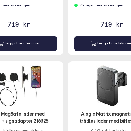
r, sendes i morgen
På lager, sendes i morgen
719 kr
719 kr
Legg i handlekurven
Legg i handlekurv
t MagSafe lader med
Alogic Matrix magneti
d + sigaadapter 216325
trådløs lader med bilfe
n trådløs magnetisk lader
✓15W rask trådløs ladi