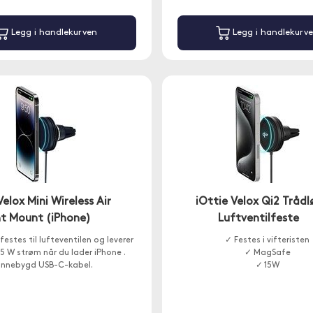
Legg i handlekurven
Legg i handlekurv
Velox Mini Wireless Air
iOttie Velox Qi2 Trådl
t Mount (iPhone)
Luftventilfeste
festes til lufteventilen og leverer
✓ Festes i vifteristen
,5 W strøm når du lader iPhone .
✓ MagSafe
Innebygd USB-C-kabel.
✓ 15W