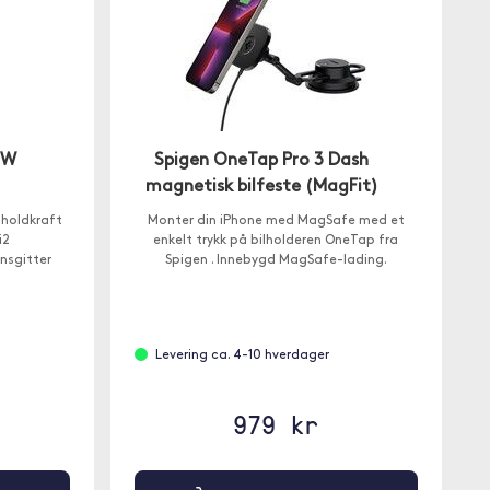
5W
Spigen OneTap Pro 3 Dash
magnetisk bilfeste (MagFit)
 holdkraft
Monter din iPhone med MagSafe med et
i2
enkelt trykk på bilholderen OneTap fra
onsgitter
Spigen . Innebygd MagSafe-lading.
Levering ca. 4-10 hverdager
979 kr