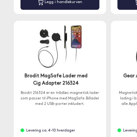
Legg i handlekurven
Brodit MagSafe Lader med
Gear 
Cig Adapter 216324
Brodit 216324 er en trådløs magnetisk lader
Magnetisk
som passer til iPhone med MagSafe. Billader
lading i 
med 2 USB-porter inkludert.
alle App
Levering ca. 4-10 hverdager
Leverin