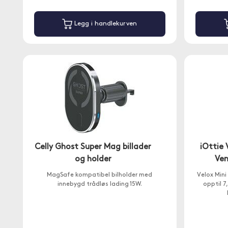
Legg i handlekurven
Celly Ghost Super Mag billader
iOttie 
og holder
Ven
MagSafe kompatibel bilholder med
Velox Mini 
innebygd trådløs lading 15W.
opptil 7