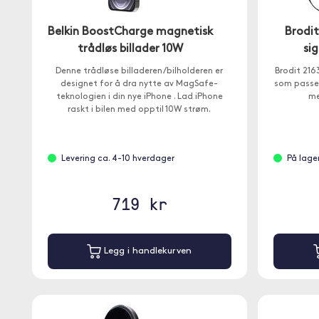
Belkin BoostCharge magnetisk
Brodi
trådløs billader 10W
si
Denne trådløse billaderen/bilholderen er
Brodit 216
designet for å dra nytte av MagSafe-
som passer
teknologien i din nye iPhone . Lad iPhone
me
raskt i bilen med opptil 10W strøm.
Levering ca. 4-10 hverdager
På lage
719 kr
Legg i handlekurven