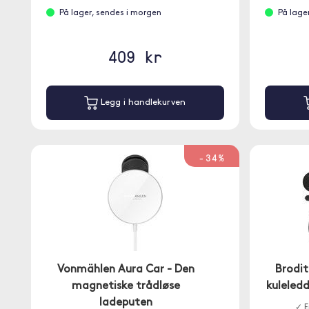
På lager, sendes i morgen
På lage
409 kr
Legg i handlekurven
-34%
Vonmählen Aura Car - Den
Brodi
magnetiske trådløse
kuleled
ladeputen
✓ E