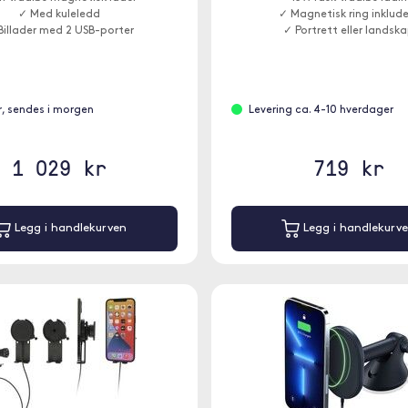
✓ Med kuleledd
✓ Magnetisk ring inklude
Billader med 2 USB-porter
✓ Portrett eller landsk
r, sendes i morgen
Levering ca. 4-10 hverdager
1 029 kr
719 kr
Legg i handlekurven
Legg i handlekurv