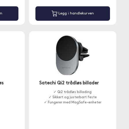
en
Legg i handlekurven
øs
Satechi Qi2 trådløs billader
✓ Qi2 trådløs billading
✓ Sikkert og justerbart feste
✓ Fungerer med MagSafe-enheter