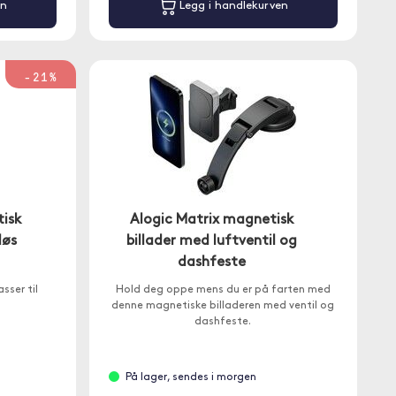
en
Legg i handlekurven
-21%
isk
Alogic Matrix magnetisk
løs
billader med luftventil og
dashfeste
sser til
Hold deg oppe mens du er på farten med
denne magnetiske billaderen med ventil og
dashfeste.
På lager, sendes i morgen