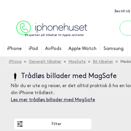
Bestill nå
Eksperten på tilbehør til Apple-enheter
iPhone
iPad
AirPods
Apple Watch
Samsung
iPhone
»
Generelt tilbehør
»
MagSafe
»
Bil tilbehør
» Medal
Trådløs billader med MagSafe
Når du er ute og reiser, er det alltid praktisk å ha en 
din iPhone trådløst.
Les mer trådløs billader med MagSafe
Filter