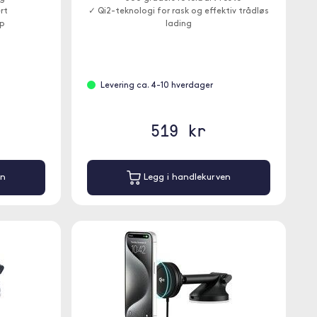
rt
✓ Qi2-teknologi for rask og effektiv trådløs
ap
lading
Levering ca. 4-10 hverdager
519 kr
en
Legg i handlekurven