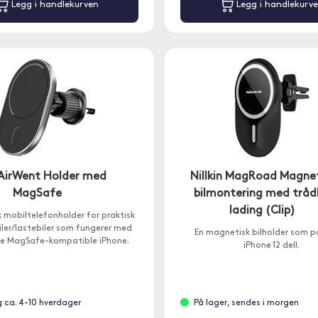
Legg i handlekurven
Legg i handlekurv
AirWent Holder med
Nillkin MagRoad Magnet
MagSafe
bilmontering med tråd
lading (Clip)
 mobiltelefonholder for praktisk
biler/lastebiler som fungerer med
En magnetisk bilholder som pa
le MagSafe-kompatible iPhone.
iPhone 12 dell.
g ca. 4-10 hverdager
På lager, sendes i morgen