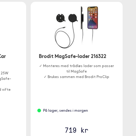
Car
Brodit MagSafe-lader 216322
✓ Monteres med trådløs lader som passer
til MagSafe
l 25W
✓ Brukes sammen med Brodit ProClip
gSafe-
 vifte
På lager, sendes i morgen
719 kr