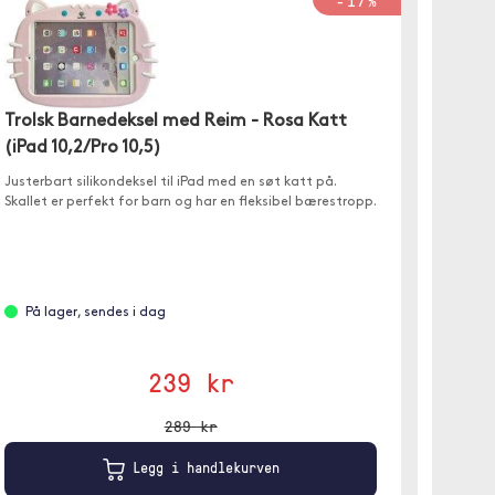
-17%
Trolsk Barnedeksel med Reim - Rosa Katt
(iPad 10,2/Pro 10,5)
Trolsk
Justerbart silikondeksel til iPad med en søt katt på.
9,7)
Skallet er perfekt for barn og har en fleksibel bærestropp.
Omslag 
På lager, sendes i dag
Ikke 
239 kr
289 kr
Legg i handlekurven