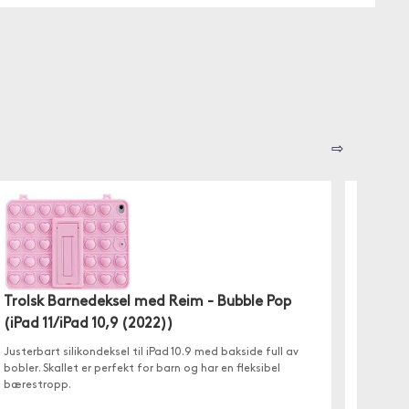
⇨
Trolsk Barnedeksel med Reim - Bubble Pop
(iPad 11/iPad 10,9 (2022))
Trolsk
Regnbu
Justerbart silikondeksel til iPad 10.9 med bakside full av
bobler. Skallet er perfekt for barn og har en fleksibel
✓ Juster
bærestropp.
✓ En ba