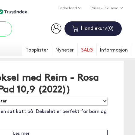
Endre land
Priser - inkl. mva
Handlekurv
0
Topplister
Nyheter
SALG
Informasjon
eksel med Reim - Rosa
iPad 10,9 (2022))
 en søt katt på. Dekselet er perfekt for barn og
Les mer