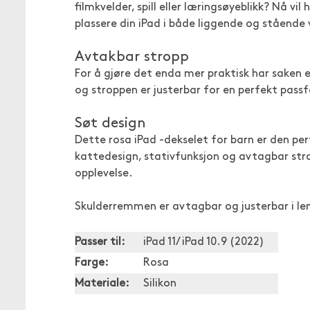
filmkvelder, spill eller læringsøyeblikk? Nå v
plassere din iPad i både liggende og stående 
Avtakbar stropp
For å gjøre det enda mer praktisk har saken e
og stroppen er justerbar for en perfekt pass
Søt design
Dette rosa iPad -dekselet for barn er den pe
kattedesign, stativfunksjon og avtagbar stro
opplevelse.
Skulderremmen er avtagbar og justerbar i le
Passer til:
iPad 11/ iPad 10.9 (2022)
Farge:
Rosa
Materiale:
Silikon