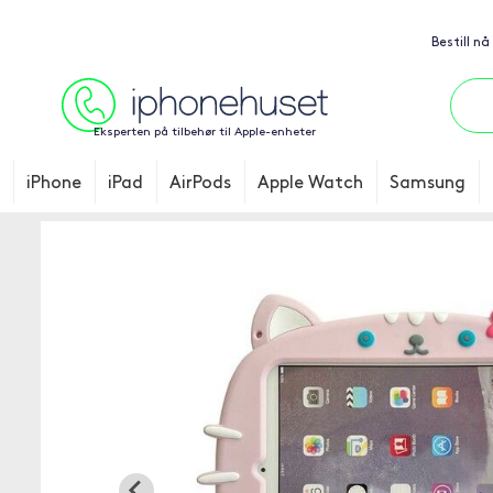
Bestill nå
Eksperten på tilbehør til Apple-enheter
iPhone
iPad
AirPods
Apple Watch
Samsung