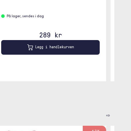
✓ Prakt
På lager, sendes i dag
På l
289 kr
Legg i handlekurven
⇨