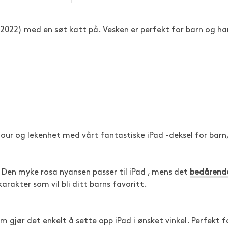
 (2022) med en søt katt på. Vesken er perfekt for barn og ha
glamour og lekenhet med vårt fantastiske iPad -deksel for barn
y! Den myke rosa nyansen passer til iPad , mens det
bedårend
rakter som vil bli ditt barns favoritt.
m gjør det enkelt å sette opp iPad i ønsket vinkel. Perfekt f