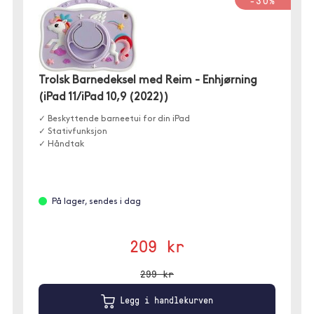
-30%
Trolsk Barnedeksel med Reim - Enhjørning
(iPad 11/iPad 10,9 (2022))
✓ Beskyttende barneetui for din iPad
✓ Stativfunksjon
✓ Håndtak
På lager, sendes i dag
209 kr
299 kr
Legg i handlekurven