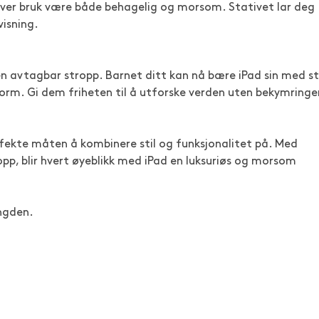
il hver bruk være både behagelig og morsom. Stativet lar deg
visning.
n avtagbar stropp. Barnet ditt kan nå bære iPad sin med sti
form. Gi dem friheten til å utforske verden uten bekymringe
rfekte måten å kombinere stil og funksjonalitet på. Med
pp, blir hvert øyeblikk med iPad en luksuriøs og morsom
ngden.