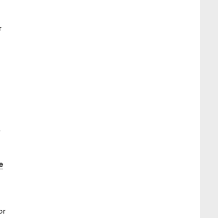
r
,
e
or