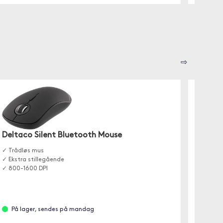
⇨
Deltaco Silent Bluetooth Mouse
Trols
✓ Trådløs mus
Med Trol
✓ Ekstra stillegående
deg for 
✓ 800-1600 DPI
På lager, sendes på mandag
På l