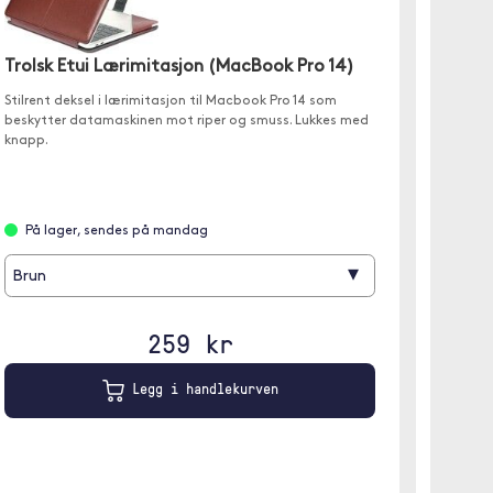
Trolsk
Trolsk Etui Lærimitasjon (MacBook Pro 14)
(MacB
Stilrent deksel i lærimitasjon til Macbook Pro 14 som
✓ Et mat
beskytter datamaskinen mot riper og smuss. Lukkes med
✓ På un
knapp.
ventilas
På lager, sendes på mandag
På l
▾
Brun
Trans
259 kr
Legg i handlekurven