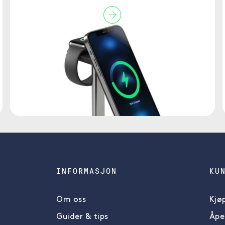
INFORMASJON
KU
Om oss
Kjøp
Guider & tips
Åpe