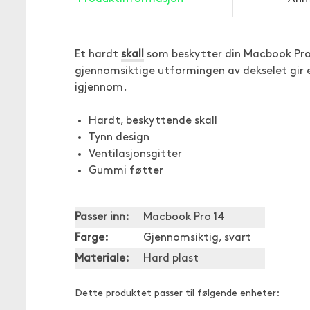
Et hardt
skall
som beskytter din Macbook Pro 1
gjennomsiktige utformingen av dekselet gir e
igjennom.
Hardt, beskyttende skall
Tynn design
Ventilasjonsgitter
Gummi føtter
Passer inn:
Macbook Pro 14
Farge:
Gjennomsiktig, svart
Materiale:
Hard plast
Dette produktet passer til følgende enheter: