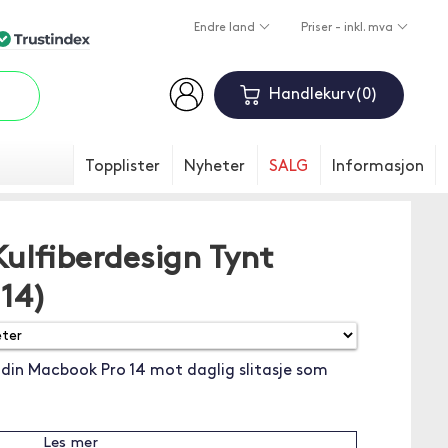
Endre land
Priser - inkl. mva
Handlekurv
0
Topplister
Nyheter
SALG
Informasjon
Kulfiberdesign Tynt
14)
 din Macbook Pro 14 mot daglig slitasje som
Les mer