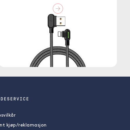
NDESERVICE
svilkår
nt kjøp/reklamasjon