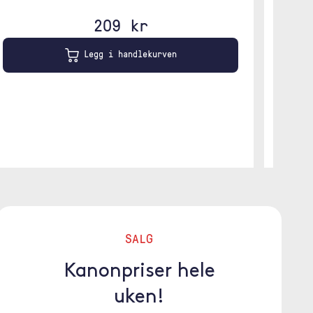
209 kr
Svart
Legg i handlekurven
SALG
Kanonpriser hele
uken!