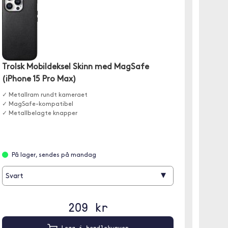
Trolsk Mobildeksel Skinn med MagSafe
Guess 
(iPhone 15 Pro Max)
Et stilig
skinnim
✓ Metallram rundt kameraet
✓ MagSafe-kompatibel
✓ Metallbelagte knapper
Leve
På lager, sendes på mandag
▾
Svart
209 kr