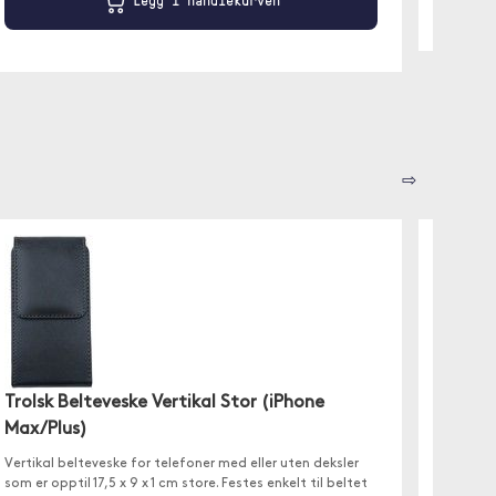
Legg i handlekurven
⇨
Trolsk Belteveske Vertikal Stor (iPhone
Moobi
Max/Plus)
(iPhon
Vertikal belteveske for telefoner med eller uten deksler
✓ Ekte s
som er opptil 17,5 x 9 x 1 cm store. Festes enkelt til beltet
✓ MagS