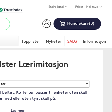
Endre land
Priser - inkl. mva
Handlekurv
0
Topplister
Nyheter
SALG
Informasjon
lster Lærimitasjon
l beltet. Kofferten passer til enheter uten skall
r med eller uten tynt skall på.
Les mer