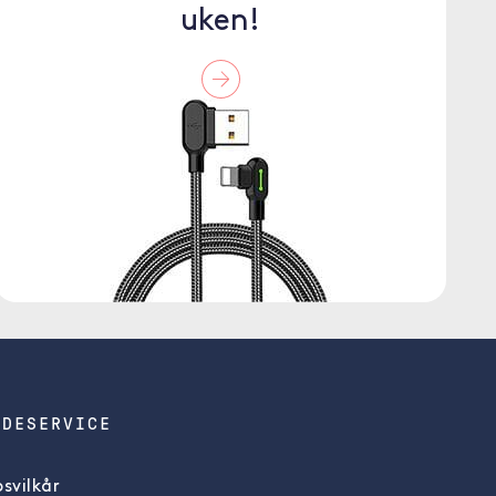
uken!
NDESERVICE
svilkår