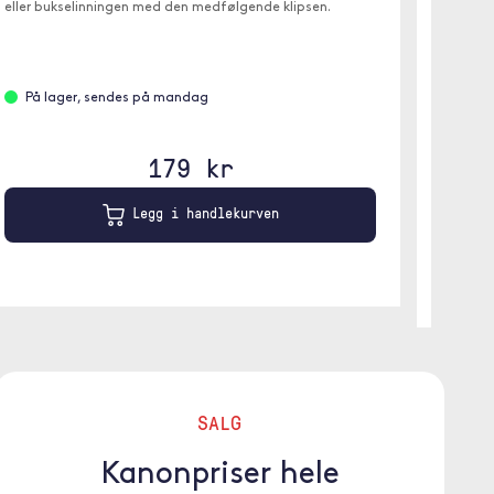
eller bukselinningen med den medfølgende klipsen.
✓ Tidøs
På lager, sendes på mandag
På l
Brun
179 kr
Legg i handlekurven
SALG
Kanonpriser hele