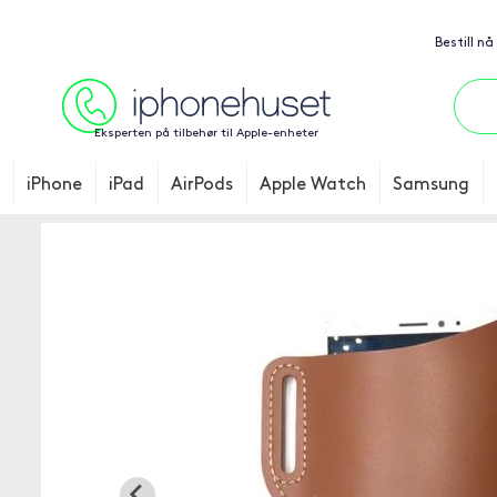
Bestill nå
Eksperten på tilbehør til Apple-enheter
iPhone
iPad
AirPods
Apple Watch
Samsung