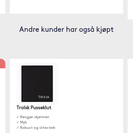
Andre kunder har også kjøpt
Trolsk Pusseklut
✓ Rengjør skjermen
✓ Myk
✓ Robust og slitesterk