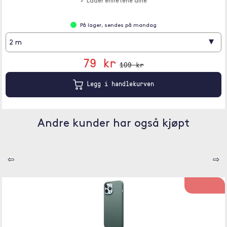
✓ Lader enhetene dine
På lager, sendes på mandag
▾
2 m
79 kr
109 kr
Legg i handlekurven
Andre kunder har også kjøpt
⇦
⇨