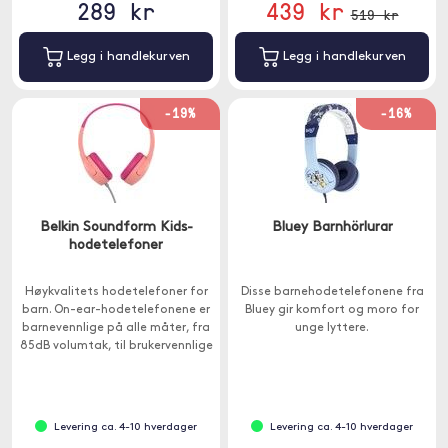
289 kr
439 kr
519 kr
Legg i handlekurven
Legg i handlekurven
-19%
-16%
Belkin Soundform Kids-
Bluey Barnhörlurar
hodetelefoner
Høykvalitets hodetelefoner for
Disse barnehodetelefonene fra
barn. On-ear-hodetelefonene er
Bluey gir komfort og moro for
barnevennlige på alle måter, fra
unge lyttere.
85dB volumtak, til brukervennlige
kontroller og holdbare design.
Levering ca. 4-10 hverdager
Levering ca. 4-10 hverdager