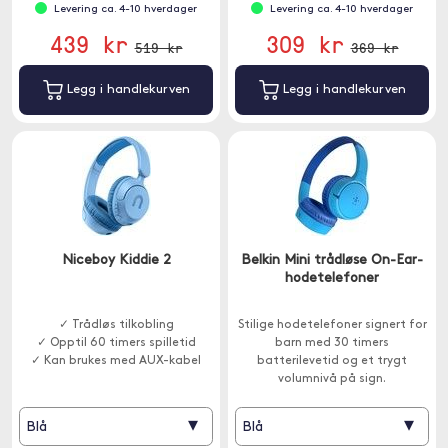
Levering ca. 4-10 hverdager
Levering ca. 4-10 hverdager
439 kr
309 kr
519 kr
369 kr
Legg i handlekurven
Legg i handlekurven
Niceboy Kiddie 2
Belkin Mini trådløse On-Ear-
hodetelefoner
✓ Trådløs tilkobling
Stilige hodetelefoner signert for
✓ Opptil 60 timers spilletid
barn med 30 timers
✓ Kan brukes med AUX-kabel
batterilevetid og et trygt
volumnivå på sign.
▾
▾
Blå
Blå