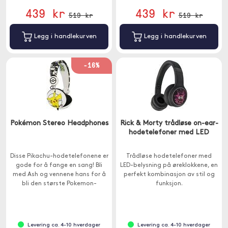
439 kr
439 kr
519 kr
519 kr
Legg i handlekurven
Legg i handlekurven
-16%
Pokémon Stereo Headphones
Rick & Morty trådløse on-ear-
hodetelefoner med LED
Disse Pikachu-hodetelefonene er
Trådløse hodetelefoner med
gode for å fange en sang! Bli
LED-belysning på øreklokkene, en
med Ash og vennene hans for å
perfekt kombinasjon av stil og
bli den største Pokemon-
funksjon.
treneren, nyt musikken, appene
og filmene dine ved å koble til
nettbrettet eller telefonen.
Levering ca. 4-10 hverdager
Levering ca. 4-10 hverdager