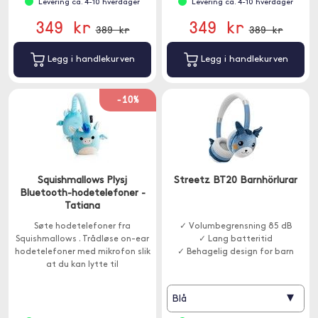
Levering ca. 4-10 hverdager
Levering ca. 4-10 hverdager
349 kr
349 kr
389 kr
389 kr
Legg i handlekurven
Legg i handlekurven
-10%
Squishmallows Plysj
Streetz BT20 Barnhörlurar
Bluetooth-hodetelefoner -
Tatiana
Søte hodetelefoner fra
✓ Volumbegrensning 85 dB
Squishmallows . Trådløse on-ear
✓ Lang batteritid
hodetelefoner med mikrofon slik
✓ Behagelig design for barn
at du kan lytte til
favorittmusikken din eller ringe.
▾
Blå