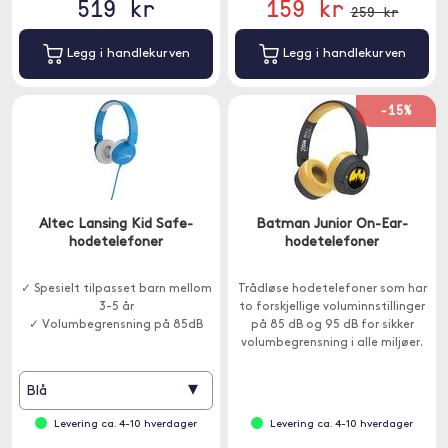
519 kr
159 kr
259 kr
Legg i handlekurven
Legg i handlekurven
-15%
Altec Lansing Kid Safe-
Batman Junior On-Ear-
hodetelefoner
hodetelefoner
✓ Spesielt tilpasset barn mellom
Trådløse hodetelefoner som har
3-5 år
to forskjellige voluminnstillinger
✓ Volumbegrensning på 85dB
på 85 dB og 95 dB for sikker
volumbegrensning i alle miljøer.
Passer for barn over 3 år.
▾
Blå
Levering ca. 4-10 hverdager
Levering ca. 4-10 hverdager