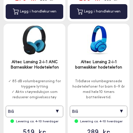
Legg i handlekurven
Legg i handlekurven
Altec Lansing 2-i-1 ANC
Altec Lansing 2-i-1
Barnesikker Hodetelefon
barnesikker hodetelefon
✓ 85 dB volumbegrensning for
Trådløse volumbegrensede
tryggere lytting
hodetelefoner for barn 6-9 år
✓ Aktiv støyreduksjon som
med hele 10 timers
reduserer omgivelsesstøy
batterilevetid.
▾
▾
Blå
Blå
Levering ca. 4-10 hverdager
Levering ca. 4-10 hverdager
519 kr
289 kr