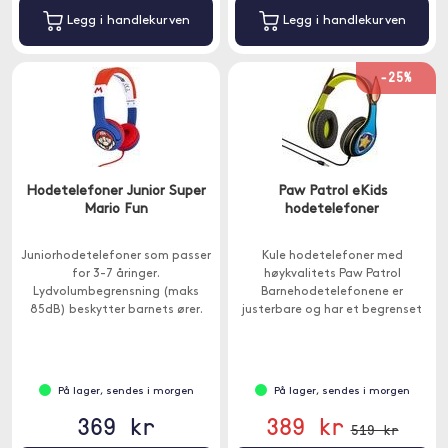
Legg i handlekurven
Legg i handlekurven
-25%
Hodetelefoner Junior Super
Paw Patrol eKids
Mario Fun
hodetelefoner
Juniorhodetelefoner som passer
Kule hodetelefoner med
for 3-7 åringer.
høykvalitets Paw Patrol
Lydvolumbegrensning (maks
Barnehodetelefonene er
85dB) beskytter barnets ører.
justerbare og har et begrenset
volumnivå for å beskytte
hørselen.
På lager, sendes i morgen
På lager, sendes i morgen
369 kr
389 kr
519 kr