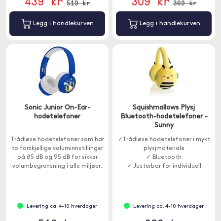
439 kr
309 kr
519 kr
369 kr
Legg i handlekurven
Legg i handlekurven
Sonic Junior On-Ear-
Squishmallows Plysj
hodetelefoner
Bluetooth-hodetelefoner -
Sunny
Trådløse hodetelefoner som har
✓Trådløse hodetelefoner i mykt
to forskjellige voluminnstillinger
plysjmateriale
på 85 dB og 95 dB for sikker
✓ Bluetooth
volumbegrensning i alle miljøer.
✓ Justerbar for individuell
Passer for barn over 3 år.
passform
Levering ca. 4-10 hverdager
Levering ca. 4-10 hverdager