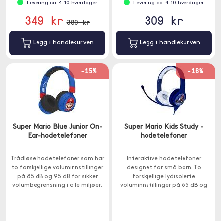
Levering ca. 4-10 hverdager
Levering ca. 4-10 hverdager
349 kr
309 kr
389 kr
Legg i handlekurven
Legg i handlekurven
-15%
-16%
Super Mario Blue Junior On-
Super Mario Kids Study -
Ear-hodetelefoner
hodetelefoner
Trådløse hodetelefoner som har
Interaktive hodetelefoner
to forskjellige voluminnstillinger
designet for små barn. To
på 85 dB og 95 dB for sikker
forskjellige lydisolerte
volumbegrensning i alle miljøer.
voluminnstillinger på 85 dB og
Passer for barn over 3 år.
94 dB for den perfekte
voluminnstillingen i alle miljøer.