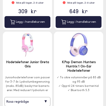
Ikke på lager, 2-6 uker
Ikke på lager, 2-6 uker
309 kr
649 kr
Legg i handlekurven
Legg i handlekurven
Hodetelefoner Junior Greta
KPop Demon Hunters
Gris
Huntrix 1 On-Ear
Hodetelefoner
Juniorhodetelefoner som passer
✓ To sikre volumnivåer på 85 dB
for 3-7 år. Lydvolumbegrensning
og 95 dB
(maks. 85dB) beskytter barnets
✓ Opptil 24 timers batteritid
ører. Med redusert lydvolum er
✓ Bluetooth 5.3
disse hodetelefonene en
fantastisk gave til de minste og
▾
Rosa regnbåge
beskytter de små ørene.