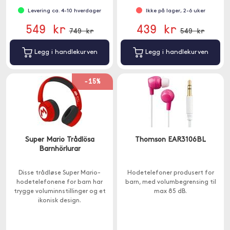
Levering ca. 4-10 hverdager
Ikke på lager, 2-6 uker
549 kr
439 kr
749 kr
549 kr
Legg i handlekurven
Legg i handlekurven
-15%
Super Mario Trådlösa
Thomson EAR3106BL
Barnhörlurar
Disse trådløse Super Mario-
Hodetelefoner produsert for
hodetelefonene for barn har
barn, med volumbegrensing til
trygge voluminnstillinger og et
max 85 dB.
ikonisk design.