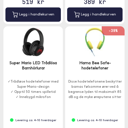
519 kr
389 kr
Legg i handlekurven
Legg i handlekurven
-39%
Super Mario LED Trådlösa
Hama Bee Safe-
Barnhörlurar
hodetelefoner
✓Trådløse hodetelefoner med
Disse hodetelefonene beskytter
Super Mario-design
barnas følsomme ører ved å
✓ Opptil 50 timers spilletid
begrense lyden til maksimalt 85
✓ Innebygd mikrofon
dB og de myke øreputene sitter
komfortabelt.
Levering ca. 4-10 hverdager
Levering ca. 4-10 hverdager