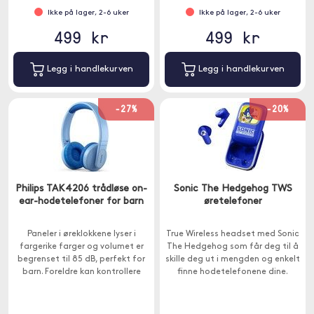
Ikke på lager, 2-6 uker
Ikke på lager, 2-6 uker
499 kr
499 kr
Legg i handlekurven
Legg i handlekurven
-27%
-20%
Philips TAK4206 trådløse on-
Sonic The Hedgehog TWS
ear-hodetelefoner for barn
øretelefoner
Paneler i øreklokkene lyser i
True Wireless headset med Sonic
fargerike farger og volumet er
The Hedgehog som får deg til å
begrenset til 85 dB, perfekt for
skille deg ut i mengden og enkelt
barn. Foreldre kan kontrollere
finne hodetelefonene dine.
volumet og spilletid via Philips
Headphones-appen.