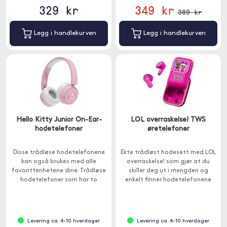
329 kr
349 kr
389 kr
Legg i handlekurven
Legg i handlekurven
Hello Kitty Junior On-Ear-
LOL overraskelse! TWS
hodetelefoner
øretelefoner
Disse trådløse hodetelefonene
Ekte trådløst hodesett med LOL
kan også brukes med alle
overraskelse! som gjør at du
favorittenhetene dine. Trådløse
skiller deg ut i mengden og
hodetelefoner som har to
enkelt finner hodetelefonene
forskjellige voluminnstillinger på
dine.
85 dB og 95 dB.
Levering ca. 4-10 hverdager
Levering ca. 4-10 hverdager