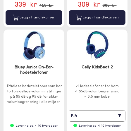
339 kr
309 kr
419 kr
369 kr
Legg i handlekurven
Legg i handlekurven
Bluey Junior On-Ear-
Celly KidsBeat 2
hodetelefoner
Trådløse hodetelefoner som har
✓Hodetelefoner for barn
to forskjellige voluminnstillinger
✓ 85dB volumbegrensning
på 85 dB og 95 dB for sikker
✓ 3,5 mm kabel
volumbegrensning i alle miljøer.
Passer for barn over 3 år.
▾
Blå
Levering ca. 4-10 hverdager
Levering ca. 4-10 hverdager