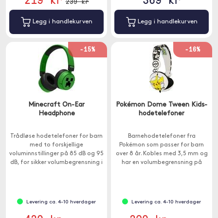
239 kr
Legg i handlekurven
Legg i handlekurven
-15%
-16%
Minecraft On-Ear
Pokémon Dome Tween Kids-
Headphone
hodetelefoner
Trådløse hodetelefoner for barn
Barnehodetelefoner fra
med to forskjellige
Pokémon som passer for barn
voluminnstillinger på 85 dB og 95
over 8 år. Kobles med 3,5 mm og
dB, for sikker volumbegrensning i
har en volumbegrensning på
alle miljøer.
90dB.
Levering ca. 4-10 hverdager
Levering ca. 4-10 hverdager