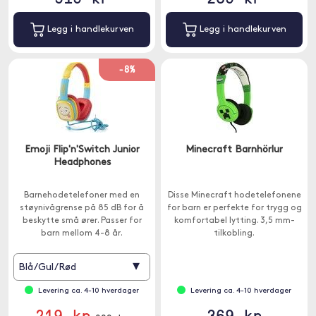
Legg i handlekurven
Legg i handlekurven
-8%
Emoji Flip'n'Switch Junior
Minecraft Barnhörlur
Headphones
Barnehodetelefoner med en
Disse Minecraft hodetelefonene
støynivågrense på 85 dB for å
for barn er perfekte for trygg og
beskytte små ører. Passer for
komfortabel lytting. 3,5 mm-
barn mellom 4-8 år.
tilkobling.
▾
Blå/Gul/Rød
Levering ca. 4-10 hverdager
Levering ca. 4-10 hverdager
219 kr
369 kr