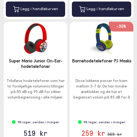
Legg i handlekurven
Legg i handlekurven
-30%
Super Mario Junior On-Ear-
Barnehodetelefoner PJ Masks
hodetelefoner
Trådløse hodetelefoner som har
Disse lokkene passer for barn
to forskjellige voluminnstillinger
mellom 3-7 år. De har mindre
på 85 dB og 95 dB for sikker
øreklokker og de har et
volumbegrensning i alle miljøer.
begrenset volum på 85 dB for å
Passer for barn over 3 år.
beskytte sensitive trommehinner.
På lager, sendes i morgen
På lager, sendes i morgen
519 kr
259 kr
369 kr