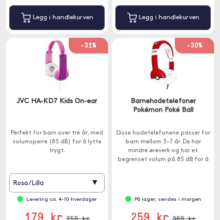
Legg i handlekurven
Legg i handlekurven
-31%
-30%
JVC HA-KD7 Kids On-ear
Barnehodetelefoner
Pokémon Poké Ball
Perfekt for barn over tre år, med
Disse hodetelefonene passer for
volumsperre (85 dB) for å lytte
barn mellom 3-7 år. De har
trygt.
mindre øreverk og har et
begrenset volum på 85 dB for å
beskytte følsomme
trommehinner.
▾
Rosa/Lilla
Levering ca. 4-10 hverdager
På lager, sendes i morgen
179 kr
259 kr
259 kr
369 kr