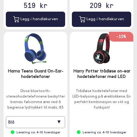
519 kr
209 kr
Legg i handlekurven
Legg i handlekurven
-10%
Hama Teens Guard On-Ear-
Harry Potter trådløse on-ear
hodetelefoner
hodetelefoner med LED
Disse bluetooth-
Trådløse hodetelefoner med
stereohodetelefonene beskytter
LED-belysning på øreklokkene. En
barnas følsomme ører ved å
perfekt kombinasjon av stil og
begrense lydtrykket til maks. 85
funksjon!
dB og gir dem trådløs
bevegelsesfrihet.
▾
Blå
Levering ca. 4-10 hverdager
Levering ca. 4-10 hverdager