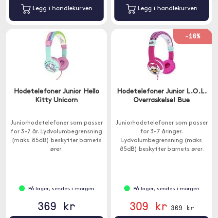
Legg i handlekurven
Legg i handlekurven
-16%
Hodetelefoner Junior Hello
Hodetelefoner Junior L.O.L.
Kitty Unicorn
Overraskelse! Bue
Juniorhodetelefoner som passer
Juniorhodetelefoner som passer
for 3-7 år. Lydvolumbegrensning
for 3-7 åringer.
(maks. 85dB) beskytter barnets
Lydvolumbegrensning (maks
ører.
85dB) beskytter barnets ører.
På lager, sendes i morgen
På lager, sendes i morgen
369 kr
309 kr
369 kr