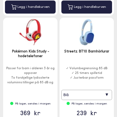
Legg i handlekurven
Legg i handlekurven
Pokémon Kids Study -
Streetz BT10 Barnhörlurar
hodetelefoner
Passer for barn i alderen 3 år og
✓ Volumbegrensning 85 dB
oppover
✓ 25 timers spilletid
To forskjellige lydisolerte
✓ Justerbar passform
voluminnstillinger på 85 dB og
94 dB
Med mikrofon
▾
Blå
På lager, sendes i morgen
På lager, sendes i morgen
369 kr
239 kr