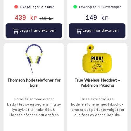
Ikke på lager, 2-6 uker
Levering ca. 4-10 hverdager
439 kr
149 kr
519 kr
Legg i handlekurven
Legg i handlekurven
Thomson hodetelefoner for
True Wireless Headset -
barn
Pokémon Pikachu
Barns følsomme ører er
Disse ekte trådløse
beskyttet av en begrensning av
hodetelefonene med Pikachu-
lydtrykket til maks. 85 dB.
tema er det perfekte valget for
Hodetelefonene har også en
alle fans av denne ikoniske
delt kontakt for å koble til et
Pokémon . 6 timers spilletid.
nytt sett med hodetelefoner,