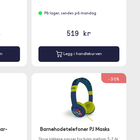
På lager, sendes på mandag
519 kr
r
en
Legg i handlekurven
-30%
ar-
Barnehodetelefoner PJ Masks
Disse lokkene passer for barn mellom 3-7 år.