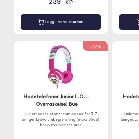
239 kr
Legg i handlekurven
-16%
Hodetelefoner Junior L.O.L.
Hodete
Overraskelse! Bue
Juniorhodetelefoner som passer for 3-7
Juniorho
åringer. Lydvolumbegrensning (maks 85dB)
åringer. 
beskytter barnets ører.