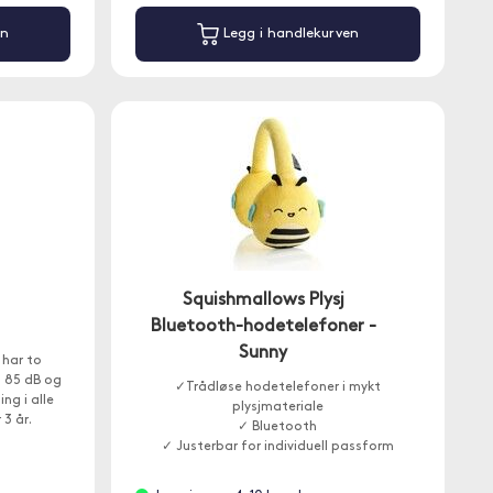
en
Legg i handlekurven
Squishmallows Plysj
Bluetooth-hodetelefoner -
Sunny
 har to
å 85 dB og
✓Trådløse hodetelefoner i mykt
ng i alle
plysjmateriale
 3 år.
✓ Bluetooth
✓ Justerbar for individuell passform