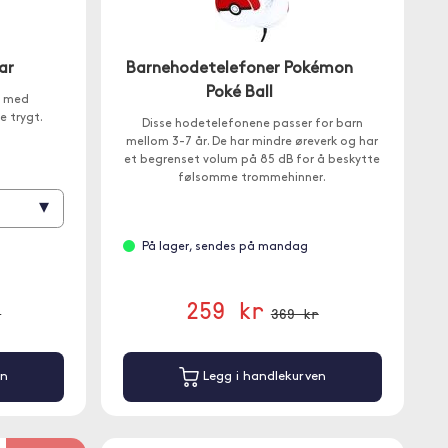
ar
Barnehodetelefoner Pokémon
Poké Ball
r, med
e trygt.
Disse hodetelefonene passer for barn
mellom 3-7 år. De har mindre øreverk og har
et begrenset volum på 85 dB for å beskytte
følsomme trommehinner.
▾
På lager, sendes på mandag
259 kr
r
369 kr
en
Legg i handlekurven