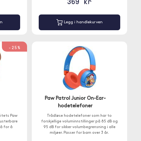
369 kr
en
Legg i handlekurven
-25%
Paw Patrol Junior On-Ear-
hodetelefoner
litets Paw
Trådløse hodetelefoner som har to
justerbare
forskjellige voluminnstillinger på 85 dB og
å for å
95 dB for sikker volumbegrensning i alle
miljøer. Passer for barn over 3 år.