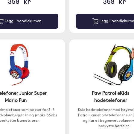
359 kr
369 kr
Legg i handlekurven
Legg i handlekurv
lefoner Junior Super
Paw Patrol eKids
Mario Fun
hodetelefoner
detelefoner som passer for 3-7
Kule hodetelefoner med høykva
Lydvolumbegrensning (maks 85dB)
Patrol Barnehodetelefonene er 
beskytter barnets ører.
og har et begrenset volumniv
beskytte hørselen.