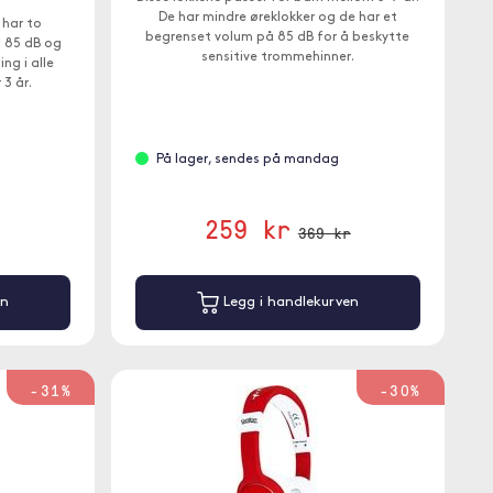
De har mindre øreklokker og de har et
 har to
begrenset volum på 85 dB for å beskytte
å 85 dB og
sensitive trommehinner.
ng i alle
 3 år.
På lager, sendes på mandag
259 kr
369 kr
en
Legg i handlekurven
-31%
-30%