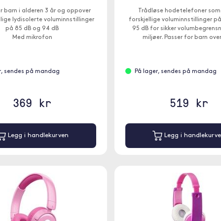
r barn i alderen 3 år og oppover
Trådløse hodetelefoner som
lige lydisolerte voluminnstillinger
forskjellige voluminnstillinger p
på 85 dB og 94 dB
95 dB for sikker volumbegrensni
Med mikrofon
miljøer. Passer for barn over
r, sendes på mandag
På lager, sendes på mandag
369 kr
519 kr
Legg i handlekurven
Legg i handlekurv