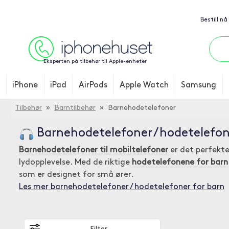
Bestill nå
Eksperten på tilbehør til Apple-enheter
iPhone
iPad
AirPods
Apple Watch
Samsung
Tilbehør
»
Barntilbehør
» Barnehodetelefoner
Barnehodetelefoner / hodetelefon
Barnehodetelefoner til mobiltelefoner
er det perfekte
lydopplevelse. Med de riktige
hodetelefonene for barn
som er designet for små ører.
Les mer barnehodetelefoner / hodetelefoner for barn