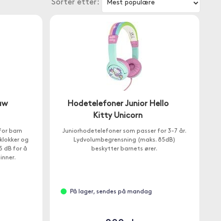
Sorter etter:
aw
Hodetelefoner Junior Hello
Kitty Unicorn
for barn
Juniorhodetelefoner som passer for 3-7 år.
klokker og
Lydvolumbegrensning (maks. 85dB)
5 dB for å
beskytter barnets ører.
inner.
På lager, sendes på mandag