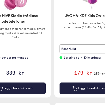
 HIVE Kiddie trådløse
JVC HA-KD7 Kids On-e
hodetelefoner
Perfekt for barn over tre å
volumsperre (85 dB) for å lytt
arnehodetelefoner med 15 timers
d og med sikker volumkontroll til
85dB.
Rosa/Lilla
r, sendes på mandag
Levering ca. 4-10 hverdager
339 kr
179 kr
259 k
Legg i handlekurven
Legg i handlekurv