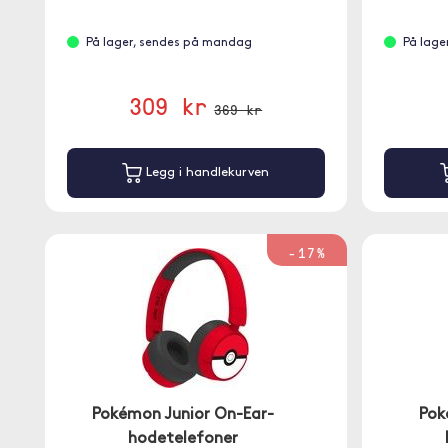
På lager, sendes på mandag
På lage
309 kr
369 kr
Legg i handlekurven
-17%
Pokémon Junior On-Ear-
Pok
hodetelefoner