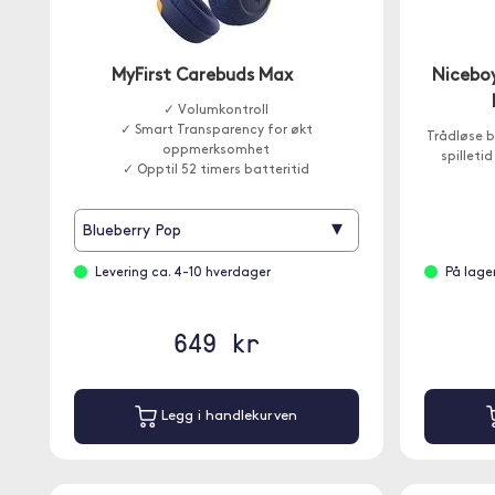
MyFirst Carebuds Max
Niceboy
✓ Volumkontroll
✓ Smart Transparency for økt
Trådløse b
oppmerksomhet
spilleti
✓ Opptil 52 timers batteritid
▾
Blueberry Pop
Levering ca. 4-10 hverdager
På lage
649 kr
Legg i handlekurven