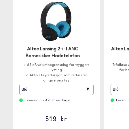
Altec Lansing 2-i-1 ANC
Altec La
Barnesikker Hodetelefon
✓ 85 dB volumbegrensning for tryggere
Trådløse
lytting
for b
✓ Aktiv støyreduksjon som reduserer
omgivelsesstøy
▾
Blå
Blå
Levering ca. 4-10 hverdager
Leverin
519 kr