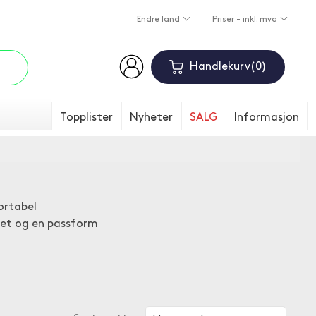
Endre land
Priser - inkl. mva
Handlekurv
0
Topplister
Nyheter
SALG
Informasjon
ortabel
tet og en passform