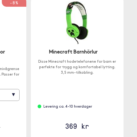
-8%
ior
Minecraft Barnhörlur
Disse Minecraft hodetelefonene for barn er
perfekte for trygg og komfortabel lytting.
nivågrense
3,5 mm-tilkobling.
 Passer for
▾
Levering ca. 4-10 hverdager
369 kr
r