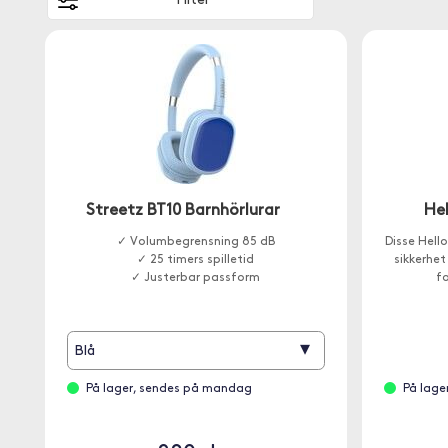
Filter
Streetz BT10 Barnhörlurar
Hel
✓ Volumbegrensning 85 dB
Disse Hello
✓ 25 timers spilletid
sikkerhet
✓ Justerbar passform
fo
▾
Blå
På lager, sendes på mandag
På lage