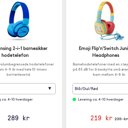
nsing 2-i-1 barnesikker
Emoji Flip'n'Switch Jun
hodetelefon
Headphones
 volumbegrensede hodetelefoner
Barnehodetelefoner med en støy
arn 6-9 år med hele 10 timers
på 85 dB for å beskytte små ører.
batterilevetid.
barn mellom 4-8 år.
▾
Blå/Gul/Rød
g ca. 4-10 hverdager
Levering ca. 4-10 hverdager
289 kr
219 kr
239 k