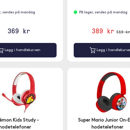
r, sendes på mandag
På lager, sendes på mandag
369 kr
389 kr
519 k
Legg i handlekurven
Legg i handlekurv
émon Kids Study -
Super Mario Junior On-E
hodetelefoner
hodetelefoner