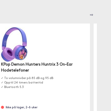
⇨
KPop 
Hoved
KPop Demon Hunters Huntrix 3 On-Ear
✓ Bluet
✓ Opptil
Hodetelefoner
✓ Full l
✓ To volumnivåer på 85 dB og 95 dB
✓ Opptil 24 timers batteritid
✓ Bluetooth 5.3
Ikke 
Ikke på lager, 2-6 uker