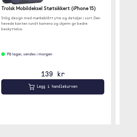
Trolsk
Trolsk Mobildeksel Støtsikkert (iPhone 15)
Trolsk L
bekymre
Stilig design med mørkeblått ytre og detaljer i sort. Den
hevede kanten rundt kamera og skjerm gir bedre
beskyttelse.
På l
På lager, sendes i morgen
Svart
139 kr
Legg i handlekurven