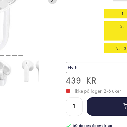
1.
2.
3. S
Hvit
439 KR
Ikke på lager, 2-6 uker
60 dagers åpent kjøp