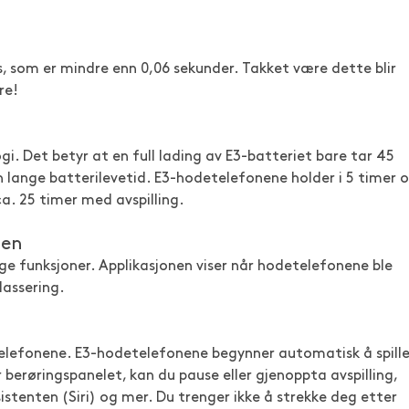
, som er mindre enn 0,06 sekunder. Takket være dette blir
re!
. Det betyr at en full lading av E3-batteriet bare tar 45
in lange batterilevetid. E3-hodetelefonene holder i 5 timer 
a. 25 timer med avspilling.
nen
ge funksjoner. Applikasjonen viser når hodetelefonene ble
lassering.
etelefonene. E3-hodetelefonene begynner automatisk å spill
 berøringspanelet, kan du pause eller gjenoppta avspilling,
stenten (Siri) og mer. Du trenger ikke å strekke deg etter