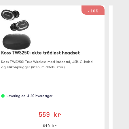
-10%
Guess 
Koss TWS250i ekte trådløst headset
True Wi
også en
Koss TWS250i True Wireless med ladeetui, USB-C-kabel
hodetel
og silikonplugger (liten, middels, stor).
Leve
Levering ca. 4-10 hverdager
Svart
559 kr
619 kr