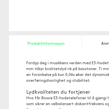
Produktinformasjon
Anm
Fordyp deg i musikkens verden med E3-hode
mm tilbyr kvalitetslyd rik på basstoner. Ti m
en forsinkelse på kun 0,06s øker det dynamis
overføringshastighet og stabilitet.
Lydkvaliteten du fortjener
Hva får Bowie E3-hodetelefoner til å gjeng
som sikrer en velbalansert diskantfrekvens o