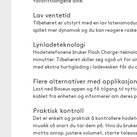
favorittsangene dine.
Lav ventetid
Tilbehøret er utstyrt med en lav latensmodus
spillet mer dynamisk og du kan reagere raske
Lynladeteknologi
Hodetelefonene bruker Flash Charge-teknologi
minutter. Tilbehøret skiller seg også ut for s
med ekstra hurtiglading i ladevesken får du c
Flere alternativer med applikasjo
Last ned Baseus appen og få tilgang til nytti
koblet fra enheten og informerer om deres p
Praktisk kontroll
Det er enkelt og praktisk å kontrollere hod
musikk så snart du tar dem på. Hvis du bruker
motta anrop, justere volumet, starte taleassi