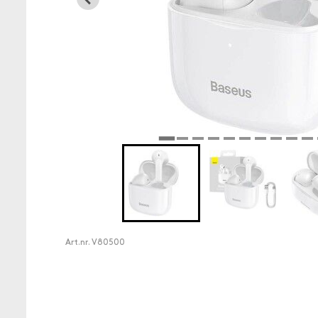
Art.nr.
V80500