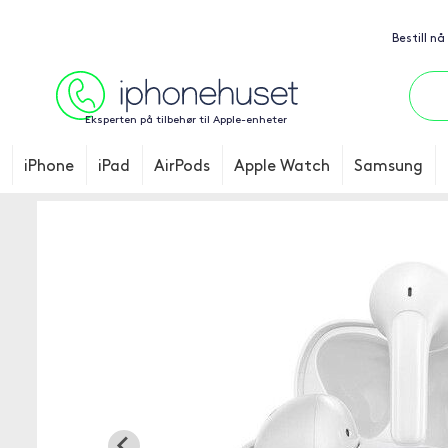
Bestill nå
Eksperten på tilbehør til Apple-enheter
iPhone
iPad
AirPods
Apple Watch
Samsung