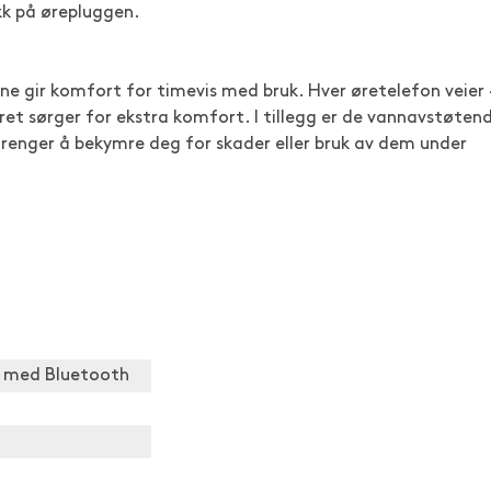
kk på ørepluggen.
ne gir komfort for timevis med bruk. Hver øretelefon veier
t sørger for ekstra komfort. I tillegg er de vannavstøten
e trenger å bekymre deg for skader eller bruk av dem under
et med Bluetooth