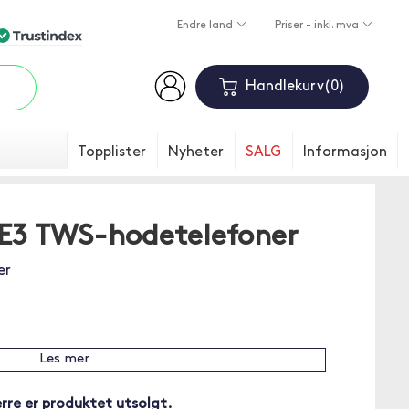
Endre land
Priser - inkl. mva
Handlekurv
0
Topplister
Nyheter
SALG
Informasjon
E3 TWS-hodetelefoner
er
Les mer
rre er produktet utsolgt.