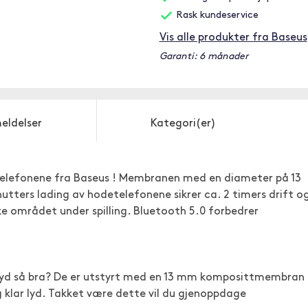
Rask kundeservice
Vis alle produkter fra Baseus
Garanti: 6 månader
eldelser
Kategori(er)
telefonene fra Baseus ! Membranen med en diameter på 13
inutters lading av hodetelefonene sikrer ca. 2 timers drift o
ke området under spilling. Bluetooth 5.0 forbedrer
i lyd så bra? De er utstyrt med en 13 mm komposittmembran
g klar lyd. Takket være dette vil du gjenoppdage