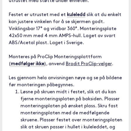
utrustet med støtte under enheten.
Festet er utrustet med et
kuleledd
slik at du enkelt
kan justere vinkelen for å se skjermen godt.
Vinklingsbar 17° og vridbar 360°. Monteringsplate
42x50 mm med 4 mm AMPS-hull. Laget av svart
ABS/Acetal plast. Laget i Sverige.
Monteres på ProClip Monteringsplattform
(
medfølger ikke
), anvend
Brodit ProClip-velger
.
Les gjennom hela anvisningen nøye og se på bildene
før monteringen påbegynnes.
Løsne på skruen midt i festet, slik at du kan
fjerne monteringsplaten på baksiden. Plasser
monteringsplaten på ønsket plass. Skru fast
monteringsplaten med de medfølgende
skruene. Plasser festet over monteringsplaten
slik at skruen passer i hullet i kuleleddet, og