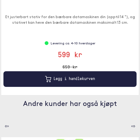
Et justerbart stativ for den bærbare datamaskinen din (opptil 14 "), og
stativet kan heve den bærbare datamaskinen maksimalt 13 cm.
Levering ca. 4-10 hverdager
599 kr
659 kr
Legg i handlekurven
Andre kunder har også kjøpt
⇦
⇨