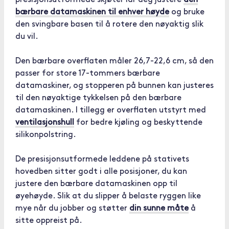
presisjonsutformede skjøter lar deg justere
den
bærbare datamaskinen til enhver høyde
og bruke
den svingbare basen til å rotere den nøyaktig slik
du vil.
Den bærbare overflaten måler 26,7-22,6 cm, så den
passer for store 17-tommers bærbare
datamaskiner, og stopperen på bunnen kan justeres
til den nøyaktige tykkelsen på den bærbare
datamaskinen. I tillegg er overflaten utstyrt med
ventilasjonshull
for bedre kjøling og beskyttende
silikonpolstring.
De presisjonsutformede leddene på stativets
hovedben sitter godt i alle posisjoner, du kan
justere den bærbare datamaskinen opp til
øyehøyde. Slik at du slipper å belaste ryggen like
mye når du jobber og støtter
din sunne måte
å
sitte oppreist på.