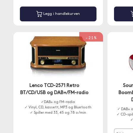
Legg i handlekurven
-21%
Lenco TCD-2571 Retro
Sou
BT/CD/USB og DAB+/FM-radio
Boomb
✓DAB+ og FM-radio
✓ Vinyl, CD, kassett, MP3 og Bluetooth
✓ DAB+ o
✓ Spiller med 33, 45 og 78 o/min
✓ CD-spi
✓