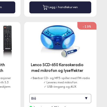
en
Legg i handlekurven
-19%
ith
Lenco SCD-650 Karaokeradio
th
med mikrofon og lyseffekter
tasjoner
✓Bærbar CD- og MP3-spiller med FM-radio
th 5.3
✓ Leveres med mikrofon
eskjerm
✓ USB-inngang og AUX
▾
Blå