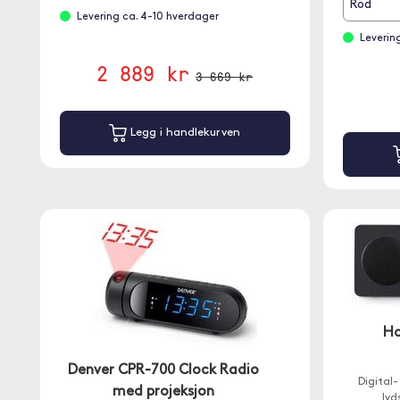
Röd
Levering ca. 4-10 hverdager
Leverin
2 889 kr
3 669 kr
Legg i handlekurven
Ha
Denver CPR-700 Clock Radio
Digital
med projeksjon
lyd