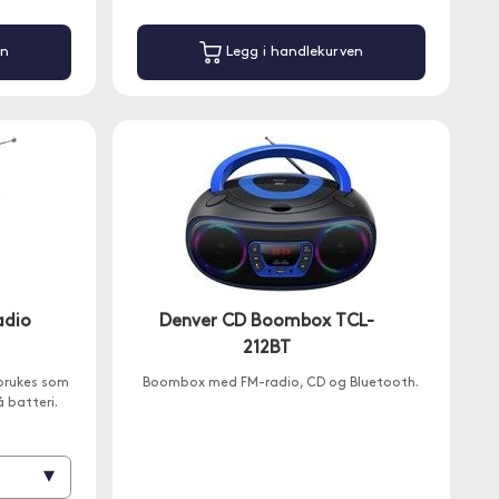
en
Legg i handlekurven
adio
Denver CD Boombox TCL-
212BT
 brukes som
Boombox med FM-radio, CD og Bluetooth.
 batteri.
▾