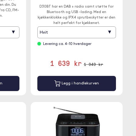
en din. Du
D30BT har en DAB + radio samt støtte for
fra CD, FM-
Bluetooth og USB -lading. Med en
m.
kjøkkenklokke og IPX4 sprutbeskytter er den
helt perfekt for kjøkkenet.
▾
▾
Hvit
Levering ca. 4-10 hverdager
1 639 kr
1 949 kr
en
Legg i handlekurven