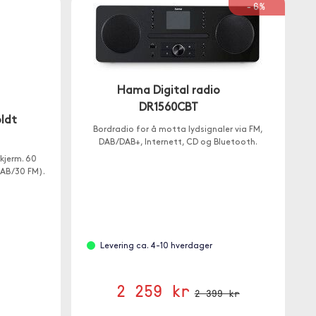
-6%
Hama Digital radio
DR1560CBT
ldt
Bordradio for å motta lydsignaler via FM,
DAB/DAB+, Internett, CD og Bluetooth.
kjerm. 60
DAB/30 FM).
Levering ca. 4-10 hverdager
2 259 kr
2 399 kr