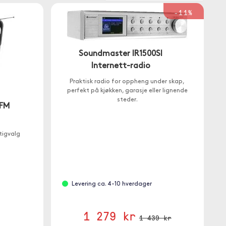
-11%
Soundmaster IR1500SI
Internett-radio
Praktisk radio for oppheng under skap,
perfekt på kjøkken, garasje eller lignende
steder.
/FM
tigvalg
Levering ca. 4-10 hverdager
1 279 kr
1 439 kr