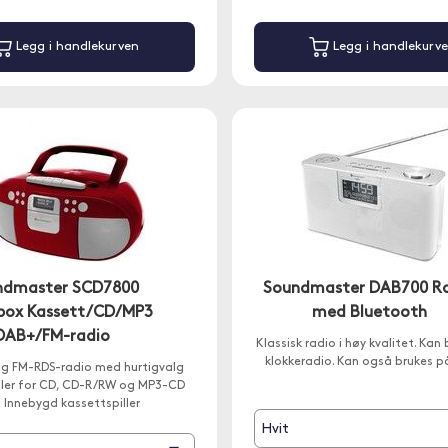
Legg i handlekurven
Legg i handlekurv
ndmaster SCD7800
Soundmaster DAB700 R
ox Kassett/CD/MP3
med Bluetooth
DAB+/FM-radio
Klassisk radio i høy kvalitet. Kan
klokkeradio. Kan også brukes på
g FM-RDS-radio med hurtigvalg
ller for CD, CD-R/RW og MP3-CD
 Innebygd kassettspiller
Hvit