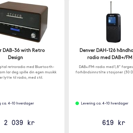
r DAB-36 with Retro
Denver DAH-126 håndho
Design
radio med DAB+/FM
gital retroradio med Bluetooth-
DAB+/FM-radio med 1,8" farges
om lar deg spille din egen musikk
forhåndsinnstilte stasjoner (30 
ler lytte til radio, med stil.
g ca. 4-10 hverdager
Levering ca. 4-10 hverdager
2 039 kr
619 kr