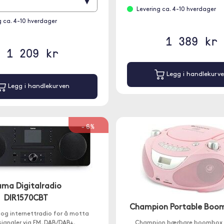
▾
Levering ca. 4-10 hverdager
g ca. 4-10 hverdager
1 389 kr
1 209 kr
Legg i handlekurv
Legg i handlekurven
-6%
ma Digitalradio
DIR1570CBT
Champion Portable Boo
- og internettradio for å motta
signaler via FM, DAB/DAB+,
Champion bærbare boombox g