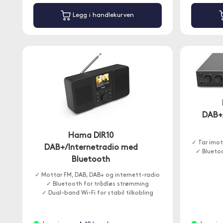
Legg i handlekurven
DAB+
Hama DIR10
✓ Tar imot
DAB+/Internetradio med
✓ Blueto
Bluetooth
✓ Mottar FM, DAB, DAB+ og internett-radio
✓ Bluetooth for trådløs strømming
✓ Dual-band Wi-Fi for stabil tilkobling