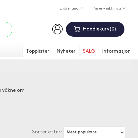
Endre land
Priser - inkl. mva
Handlekurv
0
Topplister
Nyheter
SALG
Informasjon
 å våkne om
Sorter etter: