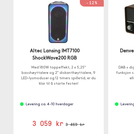
-12%
Altec Lansing IMT7100
Denve
ShockWave200 RGB
Med 180W toppeffekt, 2 x 5,25"
DAB + di
basshøyttalere og 2" diskanthøyttalere, 9
funksjon s
LED-lysmoduser og 12 timers spilletid, er du
el
klar til å starte festen!
Levering ca. 4-10 hverdager
Leverin
3 059 kr
3 469 kr