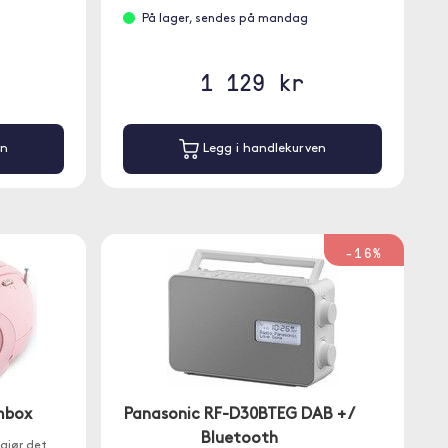
På lager, sendes på mandag
1 129 kr
en
Legg i handlekurven
-16%
mbox
Panasonic RF-D30BTEG DAB + /
Bluetooth
jør det