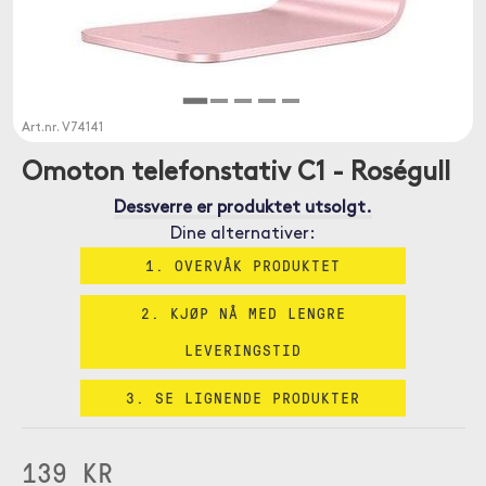
Art.nr.
V74141
Omoton telefonstativ C1 - Roségull
Dessverre er produktet utsolgt.
Dine alternativer:
1. OVERVÅK PRODUKTET
2. KJØP NÅ MED LENGRE
LEVERINGSTID
3. SE LIGNENDE PRODUKTER
139 KR