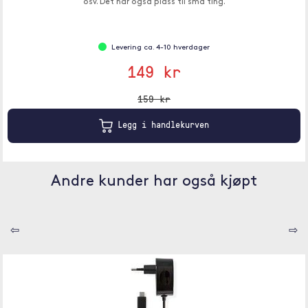
osv. Det har også plass til små ting.
Levering ca. 4-10 hverdager
149 kr
159 kr
Legg i handlekurven
Andre kunder har også kjøpt
⇦
⇨