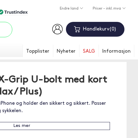
Endre land
Priser - inkl. mva
Handlekurv
0
Topplister
Nyheter
SALG
Informasjon
-Grip U-bolt med kort
x / Plus)
iPhone og holder den sikkert og sikkert. Passer
 sykkelen.
Les mer