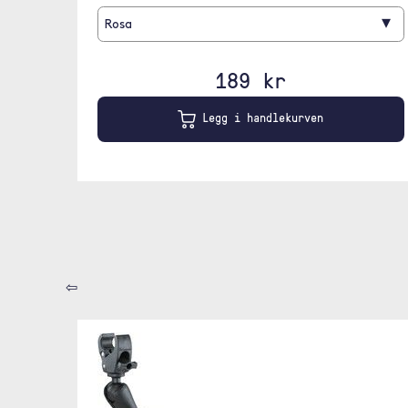
▾
Rosa
189 kr
Legg i handlekurven
⇦