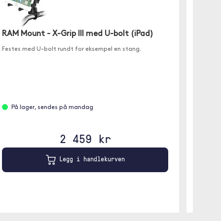
RAM Mount - X-Grip III med U-bolt (iPad)
Trolsk
Festes med U-bolt rundt for eksempel en stang.
✓ Rengj
✓ Myk
✓ Robus
På lager, sendes på mandag
På l
2 459 kr
Legg i handlekurven