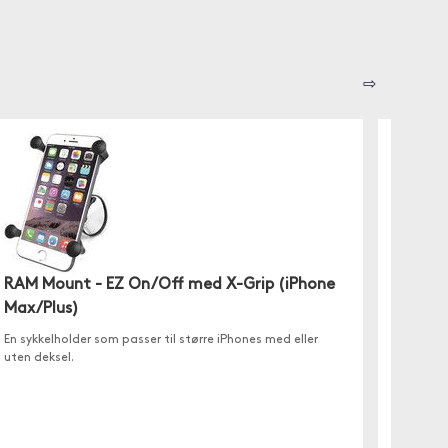
⇨
RAM Mount - EZ On/Off med X-Grip (iPhone
RAM M
Max/Plus)
Max/P
En sykkelholder som passer til større iPhones med eller
Et enor
uten deksel.
Holder 