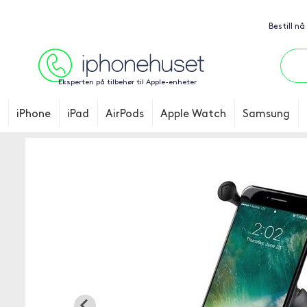
Bestill nå
Eksperten på tilbehør til Apple-enheter
iPhone
iPad
AirPods
Apple Watch
Samsung