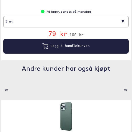
På lager, sendes på mandag
▾
2 m
79 kr
109 kr
Legg i handlekurven
Andre kunder har også kjøpt
⇦
⇨