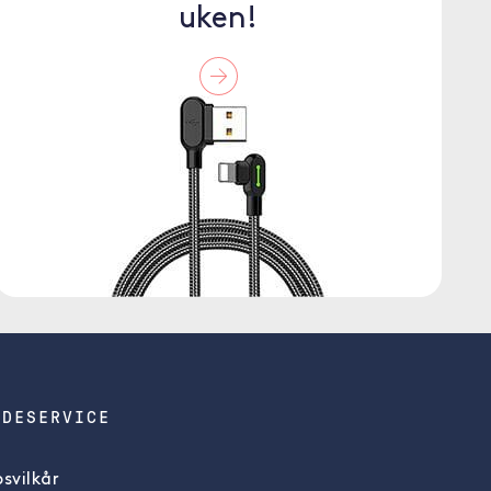
uken!
NDESERVICE
svilkår