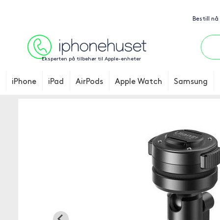
Bestill nå
Eksperten på tilbehør til Apple-enheter
iPhone
iPad
AirPods
Apple Watch
Samsung