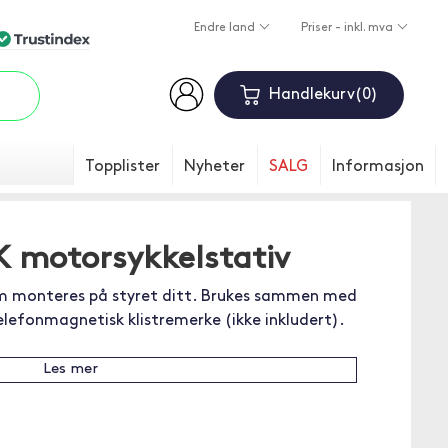
Endre land
Priser - inkl. mva
Handlekurv
0
Topplister
Nyheter
SALG
Informasjon
 motorsykkelstativ
m monteres på styret ditt. Brukes sammen med
elefonmagnetisk klistremerke (ikke inkludert).
Les mer