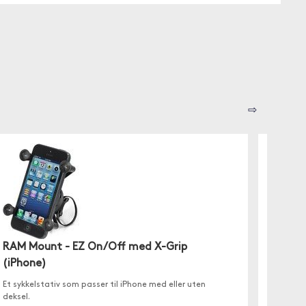
⇨
RAM Mount - EZ On/Off med X-Grip
RAM M
(iPhone)
Dette er
(eller a
Et sykkelstativ som passer til iPhone med eller uten
deksel.