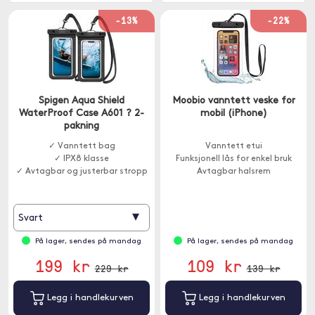
-13%
-22%
Spigen Aqua Shield
Moobio vanntett veske for
WaterProof Case A601 ? 2-
mobil (iPhone)
pakning
✓ Vanntett bag
Vanntett etui
✓ IPX8 klasse
Funksjonell lås for enkel bruk
✓ Avtagbar og justerbar stropp
Avtagbar halsrem
▾
Svart
På lager, sendes på mandag
På lager, sendes på mandag
199 kr
109 kr
229 kr
139 kr
Legg i handlekurven
Legg i handlekurven