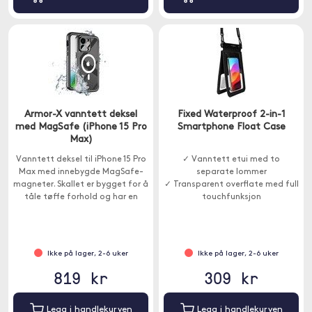
Armor-X vanntett deksel
Fixed Waterproof 2-in-1
med MagSafe (iPhone 15 Pro
Smartphone Float Case
Max)
Vanntett deksel til iPhone 15 Pro
✓ Vanntett etui med to
Max med innebygde MagSafe-
separate lommer
magneter. Skallet er bygget for å
✓ Transparent overflate med full
tåle tøffe forhold og har en
touchfunksjon
innebygd skjermbeskytter for
omfattende beskyttelse.
Ikke på lager, 2-6 uker
Ikke på lager, 2-6 uker
819 kr
309 kr
Legg i handlekurven
Legg i handlekurven