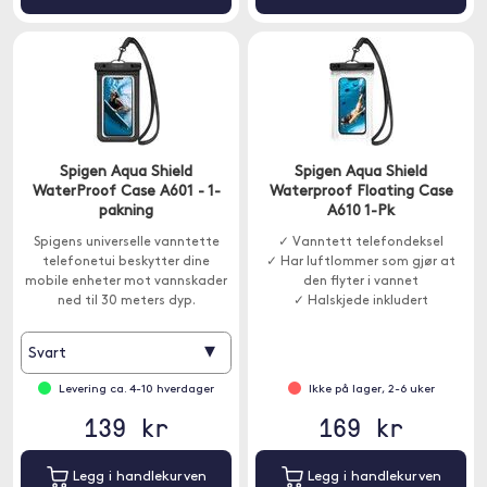
Spigen Aqua Shield
Spigen Aqua Shield
WaterProof Case A601 - 1-
Waterproof Floating Case
pakning
A610 1-Pk
Spigens universelle vanntette
✓ Vanntett telefondeksel
telefonetui beskytter dine
✓ Har luftlommer som gjør at
mobile enheter mot vannskader
den flyter i vannet
ned til 30 meters dyp.
✓ Halskjede inkludert
▾
Svart
Levering ca. 4-10 hverdager
Ikke på lager, 2-6 uker
139 kr
169 kr
Legg i handlekurven
Legg i handlekurven