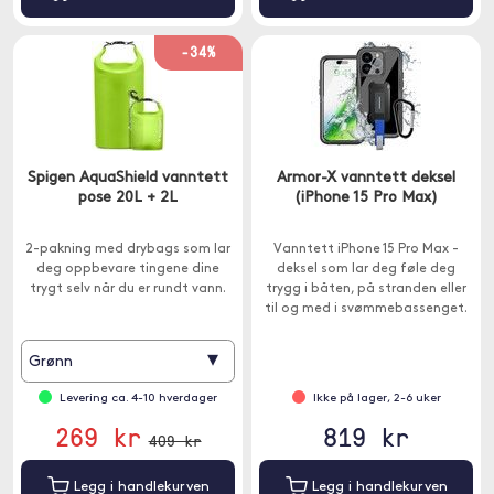
-34%
Spigen AquaShield vanntett
Armor-X vanntett deksel
pose 20L + 2L
(iPhone 15 Pro Max)
2-pakning med drybags som lar
Vanntett iPhone 15 Pro Max -
deg oppbevare tingene dine
deksel som lar deg føle deg
trygt selv når du er rundt vann.
trygg i båten, på stranden eller
til og med i svømmebassenget.
▾
Grønn
Levering ca. 4-10 hverdager
Ikke på lager, 2-6 uker
269 kr
819 kr
409 kr
Legg i handlekurven
Legg i handlekurven