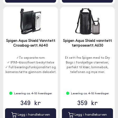
Spigen Aqua Shield Vanntett
Spigen Aqua Shield vanntett
Crossbag-sett A640
tørrposesett A630
✓To separate rom
Et sett fra Spigen med to Dry
✓ IPX8-klassifisert beskyttelse
Bags i forskjellige størrelser,
✓ Full berøringsfunksjonalitet og
perfekt til klær, lommebok,
kamerastøtte gjennom dekselet
telefonen og mye mer.
Levering ca. 4-10 hverdager
Levering ca. 4-10 hverdager
349 kr
359 kr
Legg i handlekurven
Legg i handlekurven