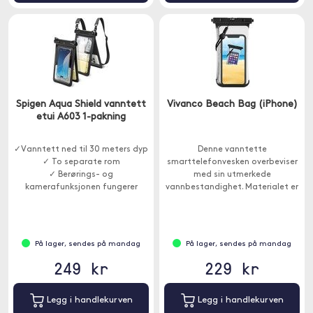
Spigen Aqua Shield vanntett
Vivanco Beach Bag (iPhone)
etui A603 1-pakning
✓Vanntett ned til 30 meters dyp
Denne vanntette
✓ To separate rom
smarttelefonvesken overbeviser
✓ Berørings- og
med sin utmerkede
kamerafunksjonen fungerer
vannbestandighet. Materialet er
gjennom dekselet
mykt for best mulig berøring ved
hjelp av telefonen inne i etuiet.
På lager, sendes på mandag
På lager, sendes på mandag
249 kr
229 kr
Legg i handlekurven
Legg i handlekurven