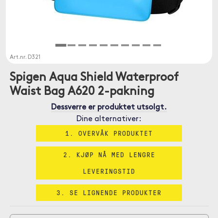
Art.nr.
D321
Spigen Aqua Shield Waterproof
Waist Bag A620 2-pakning
Dessverre er produktet utsolgt.
Dine alternativer:
1. OVERVÅK PRODUKTET
2. KJØP NÅ MED LENGRE
LEVERINGSTID
3. SE LIGNENDE PRODUKTER