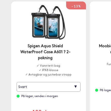
-13%
Spigen Aqua Shield
Moobio
WaterProof Case A601 ? 2-
pakning
Fun
✓ Vanntett bag
✓ IPX8 klasse
✓ Avtagbar og justerbar stropp
▾
Svart
På lage
På lager, sendes i morgen