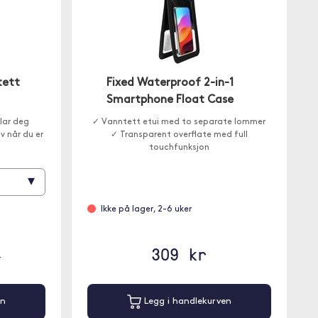
tett
Fixed Waterproof 2-in-1
Smartphone Float Case
lar deg
✓ Vanntett etui med to separate lommer
v når du er
✓ Transparent overflate med full
touchfunksjon
▾
Ikke på lager, 2-6 uker
309 kr
r
en
Legg i handlekurven