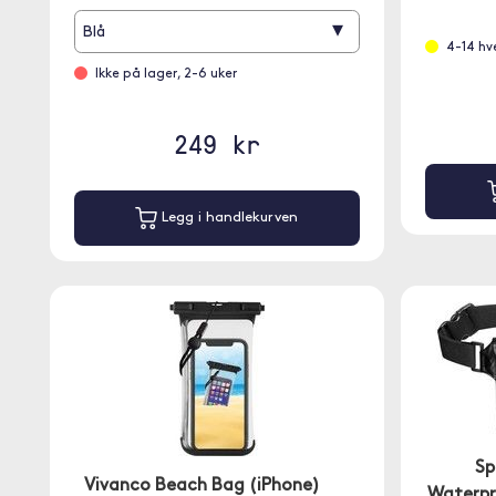
▾
Blå
4-14 hv
Ikke på lager, 2-6 uker
249 kr
Legg i handlekurven
Sp
Vivanco Beach Bag (iPhone)
Waterpr