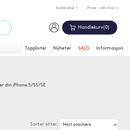
Endre land
Priser - inkl. mva
Handlekurv
0
Topplister
Nyheter
SALG
Informasjon
der din iPhone 5/5S/SE
Sorter etter: