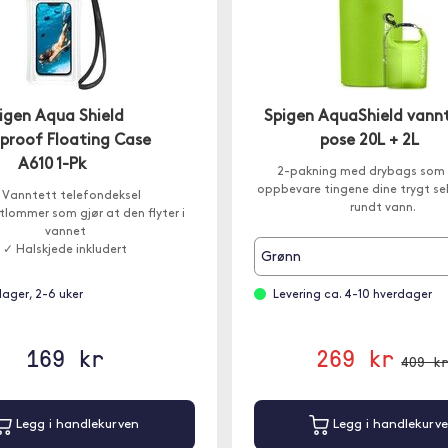
igen Aqua Shield
Spigen AquaShield vann
proof Floating Case
pose 20L + 2L
A610 1-Pk
2-pakning med drybags som 
oppbevare tingene dine trygt sel
 Vanntett telefondeksel
rundt vann.
tlommer som gjør at den flyter i
vannet
✓ Halskjede inkludert
Grønn
lager, 2-6 uker
Levering ca. 4-10 hverdager
169 kr
269 kr
409 k
Legg i handlekurven
Legg i handlekurv