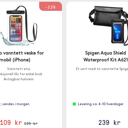
-22%
 vanntett veske for
Spigen Aqua Shield
mobil (iPhone)
Waterproof Kit A621
Vanntett etui
Et sett med to vanntette Spige
ksjonell lås for enkel bruk
Avtagbar halsrem
r, sendes i morgen
Levering ca. 4-10 hverdager
109 kr
239 kr
139 kr