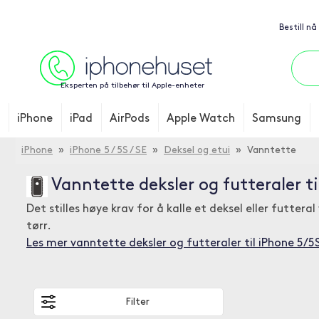
Bestill nå
Eksperten på tilbehør til Apple-enheter
iPhone
iPad
AirPods
Apple Watch
Samsung
iPhone
»
iPhone 5 / 5S / SE
»
Deksel og etui
» Vanntette
Vanntette deksler og futteraler t
Det stilles høye krav for å kalle et deksel eller futte
tørr.
Les mer vanntette deksler og futteraler til iPhone 5/5
Filter