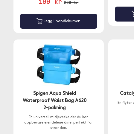
199 kr
229 kr
Legg i handlekurven
Spigen Aqua Shield
Catal
Waterproof Waist Bag A620
En flyten
2-pakning
En universell midjeveske der du kan
oppbevare eiendelene dine, perfekt for
stranden.