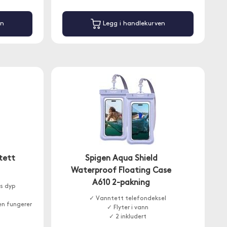
en
Legg i handlekurven
tett
Spigen Aqua Shield
Waterproof Floating Case
A610 2-pakning
s dyp
✓ Vanntett telefondeksel
en fungerer
✓ Flyter i vann
✓ 2 inkludert