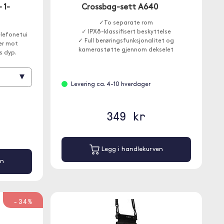
 1-
Crossbag-sett A640
✓To separate rom
✓ IPX8-klassifisert beskyttelse
elefonetui
✓ Full berøringsfunksjonalitet og
er mot
kamerastøtte gjennom dekselet
s dyp.
▾
Levering ca. 4-10 hverdager
349 kr
Legg i handlekurven
en
-34%