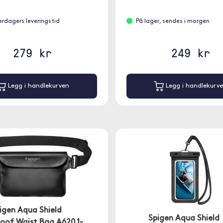
erdagers leveringstid
På lager, sendes i morgen
279 kr
249 kr
Legg i handlekurven
Legg i handlekurv
igen Aqua Shield
Spigen Aqua Shield
oof Waist Bag A620 1-