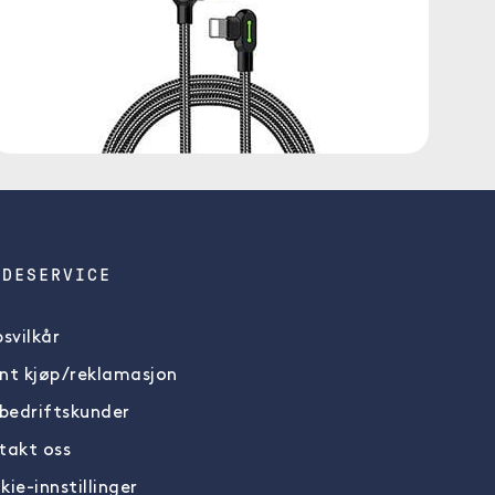
NDESERVICE
svilkår
nt kjøp/reklamasjon
 bedriftskunder
takt oss
ie-innstillinger