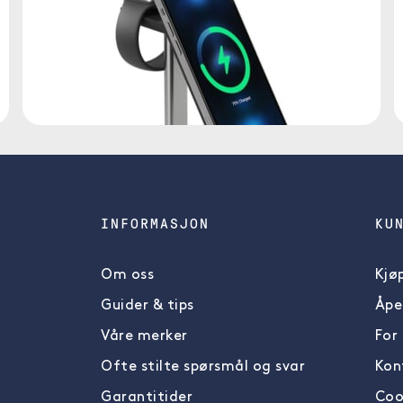
INFORMASJON
KU
Om oss
Kjøp
Guider & tips
Åpe
Våre merker
For
Ofte stilte spørsmål og svar
Kon
Garantitider
Cook