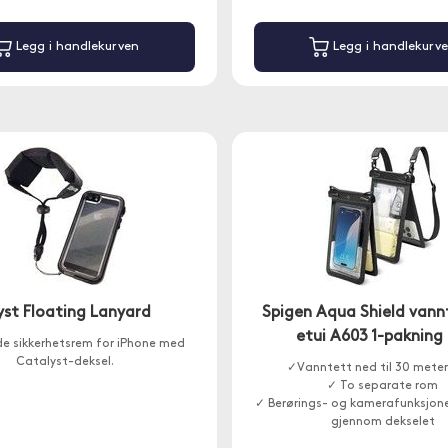
Legg i handlekurven
Legg i handlekurv
yst Floating Lanyard
Spigen Aqua Shield vann
etui A603 1-pakning
de sikkerhetsrem for iPhone med
Catalyst-deksel.
✓Vanntett ned til 30 meter
✓ To separate rom
✓ Berørings- og kamerafunksjon
gjennom dekselet