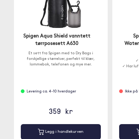
Spigen Aqua Shield vanntett
Sp
tørrposesett A630
Water
Et sett fra Spigen med to Dry Bags i
forskjellige størrelser, perfekt til klær,
✓
lommebok, telefonen og mye mer.
✓ Har luf
Levering ca. 4-10 hverdager
Ikke på 
359 kr
Legg i handlekurven