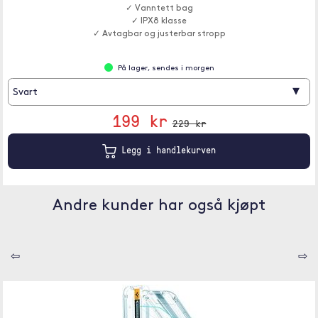
✓ Vanntett bag
✓ IPX8 klasse
✓ Avtagbar og justerbar stropp
På lager, sendes i morgen
▾
Svart
199 kr
229 kr
Legg i handlekurven
Andre kunder har også kjøpt
⇦
⇨