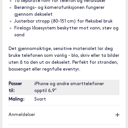
To separate rom for telefon og verdisaker
Berørings- og kamerafunksjonen fungerer
gjennom dekselet
Justerbar stropp (80-151 cm) for fleksibel bruk
Firelags låsesystem beskytter mot vann, støv og
sand
Det gjennomsiktige, sensitive materialet lar deg
bruke telefonen som vanlig - bla, skriv eller ta bilder
uten å ta den ut av dekselet. Perfekt for stranden,
bassenget eller regnfulle eventyr.
Passer
iPhone og andre smarttelefoner
til:
opptil 6,9"
Maling:
Svart
Anmeldelser