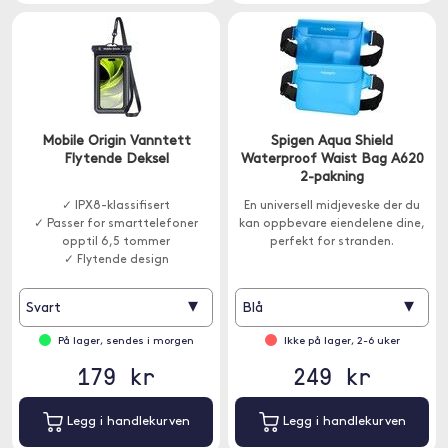
Mobile Origin Vanntett
Spigen Aqua Shield
Flytende Deksel
Waterproof Waist Bag A620
2-pakning
✓ IPX8-klassifisert
En universell midjeveske der du
✓ Passer for smarttelefoner
kan oppbevare eiendelene dine,
opptil 6,5 tommer
perfekt for stranden.
✓ Flytende design
▾
▾
Svart
Blå
På lager, sendes i morgen
Ikke på lager, 2-6 uker
179 kr
249 kr
Legg i handlekurven
Legg i handlekurven