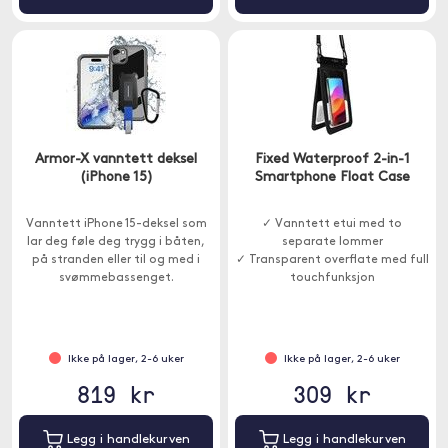
Armor-X vanntett deksel
Fixed Waterproof 2-in-1
(iPhone 15)
Smartphone Float Case
Vanntett iPhone 15-deksel som
✓ Vanntett etui med to
lar deg føle deg trygg i båten,
separate lommer
på stranden eller til og med i
✓ Transparent overflate med full
svømmebassenget.
touchfunksjon
Ikke på lager, 2-6 uker
Ikke på lager, 2-6 uker
819 kr
309 kr
Legg i handlekurven
Legg i handlekurven