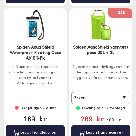
-34%
Spigen Aqua Shield
Spigen AquaShield vanntett
Waterproof Floating Case
pose 20L + 2L
A610 1-Pk
✓ Vanntett telefondeksel
2-pakning med drybags som lar
✓ Har luftlommer som gjør at
deg oppbevare tingene dine
den flyter i vannet
trygt selv når du er rundt vann.
✓ Halskjede inkludert
▾
Grønn
Ikke på lager, 2-6 uker
Levering ca. 4-10 hverdager
169 kr
269 kr
409 kr
Legg i handlekurven
Legg i handlekurven