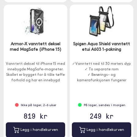
Armor-X vanntett deksel
Spigen Aqua Shield vanntett
med MagSafe (iPhone 15)
etui A603 1-pakning
Vanntett deksel til iPhone 15 med
✓Vanntett ned til 30 meters dyp
innebygde MagSafe-magneter.
✓ To separate rom
Skallet er bygget for å tåle tøffe
✓ Berørings- og
forhold og har en innebygd
kamerafunksjonen fungerer
skjermbeskytter for omfattende
gjennom dekselet
beskyttelse.
Ikke på lager, 2-6 uker
På lager, sendes i morgen
819 kr
249 kr
Legg i handlekurven
Legg i handlekurven