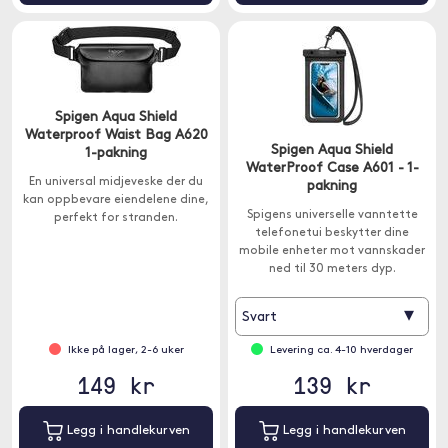
Spigen Aqua Shield
Waterproof Waist Bag A620
Spigen Aqua Shield
1-pakning
WaterProof Case A601 - 1-
En universal midjeveske der du
pakning
kan oppbevare eiendelene dine,
Spigens universelle vanntette
perfekt for stranden.
telefonetui beskytter dine
mobile enheter mot vannskader
ned til 30 meters dyp.
▾
Svart
Ikke på lager, 2-6 uker
Levering ca. 4-10 hverdager
149 kr
139 kr
Legg i handlekurven
Legg i handlekurven