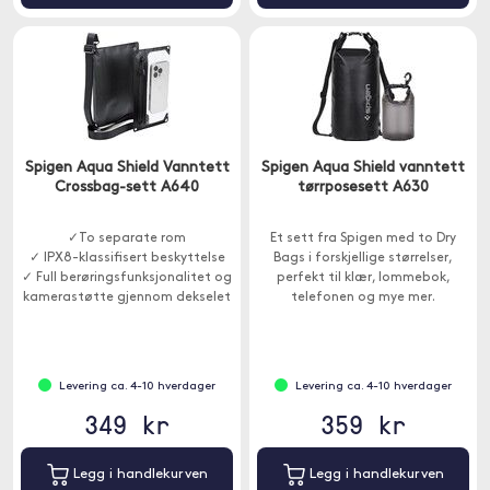
Spigen Aqua Shield Vanntett
Spigen Aqua Shield vanntett
Crossbag-sett A640
tørrposesett A630
✓To separate rom
Et sett fra Spigen med to Dry
✓ IPX8-klassifisert beskyttelse
Bags i forskjellige størrelser,
✓ Full berøringsfunksjonalitet og
perfekt til klær, lommebok,
kamerastøtte gjennom dekselet
telefonen og mye mer.
Levering ca. 4-10 hverdager
Levering ca. 4-10 hverdager
349 kr
359 kr
Legg i handlekurven
Legg i handlekurven