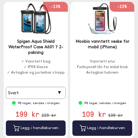
-13%
-22%
Spigen Aqua Shield
Moobio vanntett veske for
WaterProof Case A601 ? 2-
mobil (iPhone)
pakning
✓ Vanntett bag
Vanntett etui
✓ IPX8 klasse
Funksjonell lås for enkel bruk
✓ Avtagbar og justerbar stropp
Avtagbar halsrem
▾
Svart
På lager, sendes i morgen
På lager, sendes i morgen
199 kr
109 kr
229 kr
139 kr
Legg i handlekurven
Legg i handlekurven