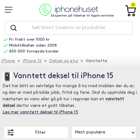
0
Eksperten på tilbehør til Apple-enheter
Fri frakt over 1000 kr
Mobiltilbehør siden 2008
850 000 fornøyde kunder
iPhone
»
iPhone 15
»
Deksel og etui
» Vanntette
Vanntett deksel til iPhone 15
Det har blitt en selvfølge for mange å ha med mobilen der du er,
og den er med på både jobb, fritid og ferie. Skal du oppholde deg i
nærheten av vann eller gå på tur i regnvær kan et
vanntett
deksel
derfor være et godt tilbehør.
Les mer vanntett deksel til iPhone 15
Filter