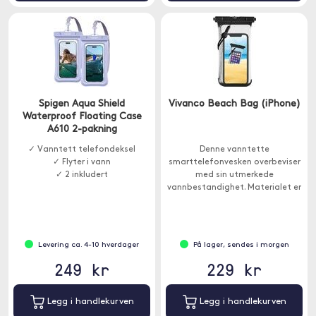
Spigen Aqua Shield
Vivanco Beach Bag (iPhone)
Waterproof Floating Case
A610 2-pakning
✓ Vanntett telefondeksel
Denne vanntette
✓ Flyter i vann
smarttelefonvesken overbeviser
✓ 2 inkludert
med sin utmerkede
vannbestandighet. Materialet er
mykt for best mulig berøring ved
hjelp av telefonen inne i etuiet.
Levering ca. 4-10 hverdager
På lager, sendes i morgen
249 kr
229 kr
Legg i handlekurven
Legg i handlekurven