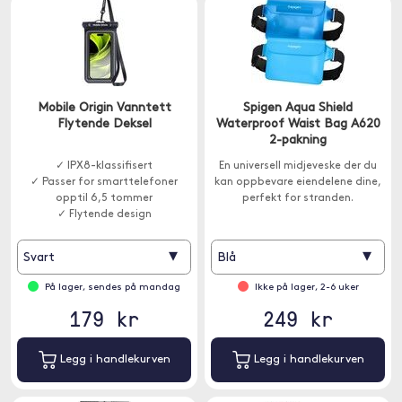
Mobile Origin Vanntett
Spigen Aqua Shield
Flytende Deksel
Waterproof Waist Bag A620
2-pakning
✓ IPX8-klassifisert
En universell midjeveske der du
✓ Passer for smarttelefoner
kan oppbevare eiendelene dine,
opptil 6,5 tommer
perfekt for stranden.
✓ Flytende design
▾
▾
Svart
Blå
På lager, sendes på mandag
Ikke på lager, 2-6 uker
179 kr
249 kr
Legg i handlekurven
Legg i handlekurven