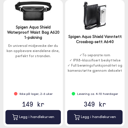
Spigen Aqua Shield
Waterproof Waist Bag A620
Spigen Aqua Shield Vanntett
1-pakning
Crossbag-sett A640
En universal midjeveske der du
kan oppbevare eiendelene dine,
✓To separate rom
perfekt for stranden.
✓ IPX8-klassifisert beskyttelse
✓ Full berøringsfunksjonalitet og
kamerastøtte gjennom dekselet
Ikke på lager, 2-6 uker
Levering ca. 4-10 hverdager
149 kr
349 kr
Legg i handlekurven
Legg i handlekurven