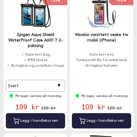
-13%
-22%
Spigen Aqua Shield
Moobio vanntett veske for
WaterProof Case A601 ? 2-
mobil (iPhone)
pakning
✓ Vanntett bag
Vanntett etui
✓ IPX8 klasse
Funksjonell lås for enkel bruk
✓ Avtagbar og justerbar stropp
Avtagbar halsrem
▾
Svart
På lager, sendes på mandag
På lager, sendes på mandag
199 kr
109 kr
229 kr
139 kr
Legg i handlekurven
Legg i handlekurven