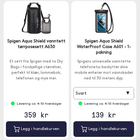
Spigen Aqua Shield vanntett
Spigen Aqua Shield
tørrposesett A630
WaterProof Case A601 - 1-
pakning
Et sett fra Spigen med to Dry
Spigens universelle vanntette
Bags i forskjellige størrelser,
telefonetui beskytter dine
perfekt til klær, lommebok,
mobile enheter mot vannskader
telefonen og mye mer.
ned til 30 meters dyp.
▾
Svart
Levering ca. 4-10 hverdager
Levering ca. 4-10 hverdager
359 kr
139 kr
Legg i handlekurven
Legg i handlekurven