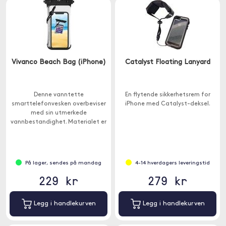
Vivanco Beach Bag (iPhone)
Catalyst Floating Lanyard
Denne vanntette
En flytende sikkerhetsrem for
smarttelefonvesken overbeviser
iPhone med Catalyst-deksel.
med sin utmerkede
vannbestandighet. Materialet er
mykt for best mulig berøring ved
hjelp av telefonen inne i etuiet.
På lager, sendes på mandag
4-14 hverdagers leveringstid
229 kr
279 kr
Legg i handlekurven
Legg i handlekurven