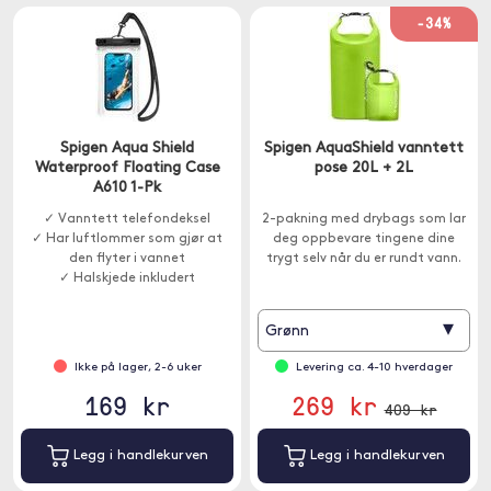
-34%
Spigen Aqua Shield
Spigen AquaShield vanntett
Waterproof Floating Case
pose 20L + 2L
A610 1-Pk
✓ Vanntett telefondeksel
2-pakning med drybags som lar
✓ Har luftlommer som gjør at
deg oppbevare tingene dine
den flyter i vannet
trygt selv når du er rundt vann.
✓ Halskjede inkludert
▾
Grønn
Ikke på lager, 2-6 uker
Levering ca. 4-10 hverdager
169 kr
269 kr
409 kr
Legg i handlekurven
Legg i handlekurven