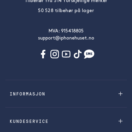
Tilbehør fra 514 forskjellige merker
50 528 tilbehør på lager
MVA: 915418805
support@iphonehuset.no
INFORMASJON
KUNDESERVICE