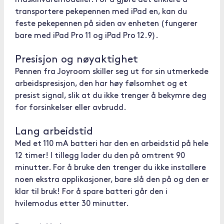
maskinvaremodeller. For å gjøre det enklere å
transportere pekepennen med iPad en, kan du
feste pekepennen på siden av enheten (fungerer
bare med iPad Pro 11 og iPad Pro 12.9).
Presisjon og nøyaktighet
Pennen fra Joyroom skiller seg ut for sin utmerkede
arbeidspresisjon, den har høy følsomhet og et
presist signal, slik at du ikke trenger å bekymre deg
for forsinkelser eller avbrudd.
Lang arbeidstid
Med et 110 mA batteri har den en arbeidstid på hele
12 timer! I tillegg lader du den på omtrent 90
minutter. For å bruke den trenger du ikke installere
noen ekstra applikasjoner, bare slå den på og den er
klar til bruk! For å spare batteri går den i
hvilemodus etter 30 minutter.