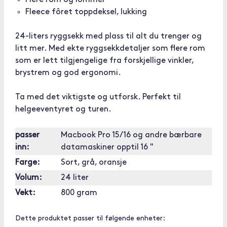
Flere rom og lommer
Fleece fôret toppdeksel, lukking
24-liters ryggsekk med plass til alt du trenger og
litt mer. Med ekte ryggsekkdetaljer som flere rom
som er lett tilgjengelige fra forskjellige vinkler,
brystrem og god ergonomi.
Ta med det viktigste og utforsk. Perfekt til
helgeeventyret og turen.
passer
Macbook Pro 15/16 og andre bærbare
inn:
datamaskiner opptil 16 "
Farge:
Sort, grå, oransje
Volum:
24 liter
Vekt:
800 gram
Dette produktet passer til følgende enheter: